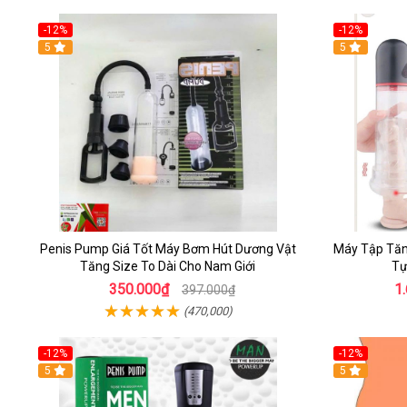
-12%
-12%
5
5
Penis Pump Giá Tốt Máy Bơm Hút Dương Vật
Máy Tập Tăn
Tăng Size To Dài Cho Nam Giới
Tự
350.000₫
1
397.000₫
(470,000)
-12%
-12%
5
5