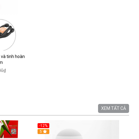
 và tinh hoàn
am
00₫
XEM TẤT CẢ
-12%
5