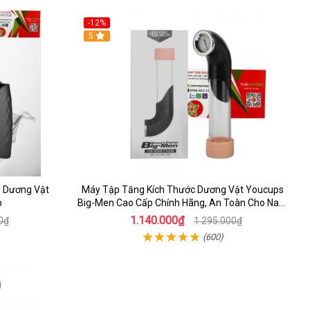
-12%
5
p Dương Vật
Máy Tập Tăng Kích Thước Dương Vật Youcups
p
Big-Men Cao Cấp Chính Hãng, An Toàn Cho Nam
Giới
1.140.000₫
0₫
1.295.000₫
(600)