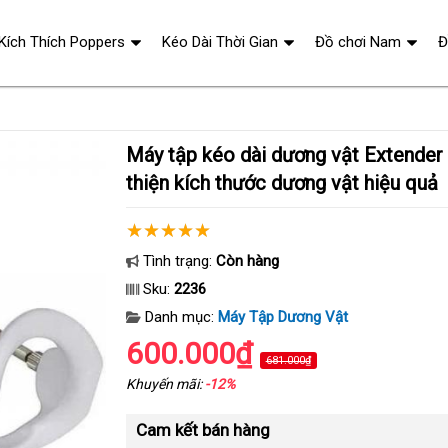
 Kích Thích Poppers
Kéo Dài Thời Gian
Đồ chơi Nam
Đ
Máy tập kéo dài dương vật Extender Pro giúp cải
thiện kích thước dương vật hiệu quả
Tình trạng:
Còn hàng
Sku:
2236
Danh mục:
Máy Tập Dương Vật
600.000₫
681.000₫
Khuyến mãi:
-12%
Cam kết bán hàng