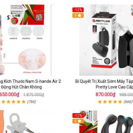
-12%
5
g Kích Thước Nam S-hande Air 2
Bí Quyết Trị Xuất Sớm Máy Tậ
 Động Hút Chân Không
Pretty Love Cao Cấ
.650.000₫
870.000₫
1.875.000₫
988.00
(766)
(666)
-12%
5