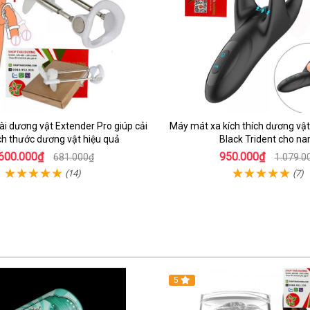
ài dương vật Extender Pro giúp cải
Máy mát xa kích thích dương vật
ích thước dương vật hiệu quả
Black Trident cho n
600.000₫
950.000₫
681.000₫
1.079.0
(14)
(7)
5