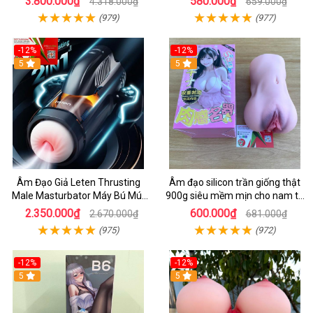
3.800.000₫
580.000₫
4.318.000₫
659.000₫
(979)
(977)
-12%
-12%
5
5
Âm Đạo Giả Leten Thrusting
Âm đạo silicon trần giống thật
Male Masturbator Máy Bú Mút
900g siêu mềm mịn cho nam tư
Tự Động Siêu Thật
sướng
2.350.000₫
600.000₫
2.670.000₫
681.000₫
(975)
(972)
-12%
-12%
5
5