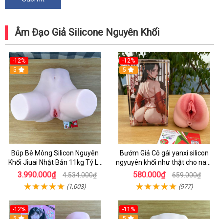
Âm Đạo Giả Silicone Nguyên Khối
-12%
-12%
5
5
Búp Bê Mông Silicon Nguyên
Bướm Giả Cô gái yanxi silicon
Khối Jiuai Nhật Bản 11kg Tỷ Lệ
ngyuyên khối như thật cho nam
1:1 Siêu Thật
thủ dâm 620g
3.990.000₫
580.000₫
4.534.000₫
659.000₫
(1,003)
(977)
-12%
-11%
5
5