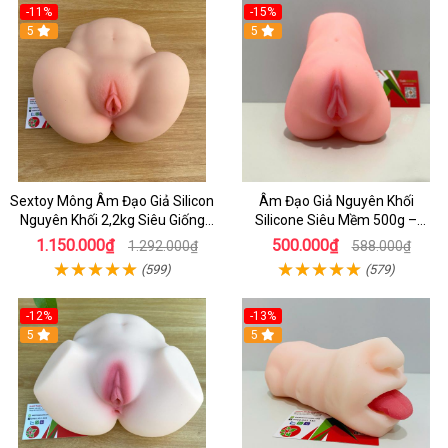
-11%
-15%
5
5
Sextoy Mông Âm Đạo Giả Silicon
Âm Đạo Giả Nguyên Khối
Nguyên Khối 2,2kg Siêu Giống
Silicone Siêu Mềm 500g –
Thật Cho Nam Tự Sướng
Sextoy Cho Nam Tự Sướng Cực
1.150.000₫
500.000₫
1.292.000₫
588.000₫
Phê
(599)
(579)
-12%
-13%
5
5