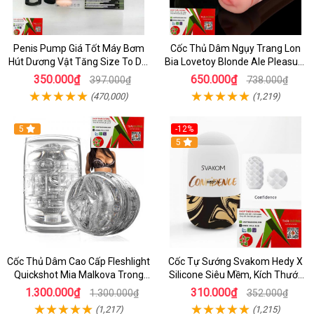
Penis Pump Giá Tốt Máy Bơm
Cốc Thủ Dâm Ngụy Trang Lon
Hút Dương Vật Tăng Size To Dài
Bia Lovetoy Blonde Ale Pleasure
Cho Nam Giới
Brew Độc Đáo
350.000₫
650.000₫
397.000₫
738.000₫
(470,000)
(1,219)
5
-12%
5
Cốc Thủ Dâm Cao Cấp Fleshlight
Cốc Tự Sướng Svakom Hedy X
Quickshot Mia Malkova Trong
Silicone Siêu Mềm, Kích Thước
Suốt Chính Hãng
Nhỏ Gọn, Dễ Vệ Sinh
1.300.000₫
310.000₫
1.300.000₫
352.000₫
(1,217)
(1,215)