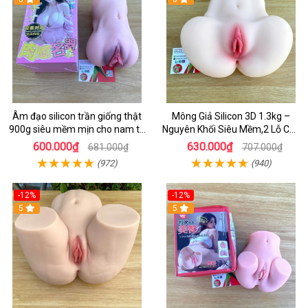
Âm đạo silicon trần giống thật
Mông Giả Silicon 3D 1.3kg –
900g siêu mềm mịn cho nam tư
Nguyên Khối Siêu Mềm,2 Lỗ Cực
sướng
Phê Tư Thế Nằm Ngửa
600.000₫
630.000₫
681.000₫
707.000₫
(972)
(940)
-12%
-12%
5
5