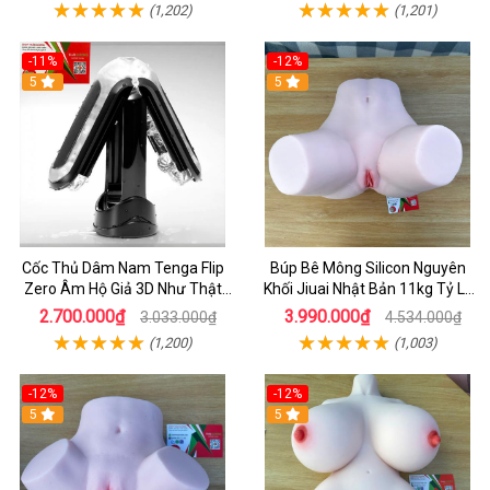
(1,202)
(1,201)
-11%
-12%
5
5
Cốc Thủ Dâm Nam Tenga Flip
Búp Bê Mông Silicon Nguyên
Zero Âm Hộ Giả 3D Như Thật
Khối Jiuai Nhật Bản 11kg Tỷ Lệ
Cao Cấp
1:1 Siêu Thật
2.700.000₫
3.990.000₫
3.033.000₫
4.534.000₫
(1,200)
(1,003)
-12%
-12%
5
5