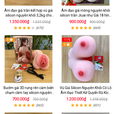
Âm đạo giả trần kết hợp vú giả
Âm đạo giả mông nguyên khối
silicon nguyên khối 3,2kg cho
silicon trần Jiuai như Gái 18 hình
nam thủ dâm
cánh bướm
1.350.000₫
900.000₫
1.534.000₫
900.000₫
(670)
(669)
5
-11%
5
Bướm gải 3D rung rên cảm biến
Vú Giả Silicon Nguyên Khối Có Lỗ
chạm cầm tay silicon nguyên
Âm Đạo Thiết Kế Quyến Rũ Kích
khối 600g
Thích Mạnh 2,4kg
700.000₫
1.200.000₫
700.000₫
1.348.000₫
(663)
(601)