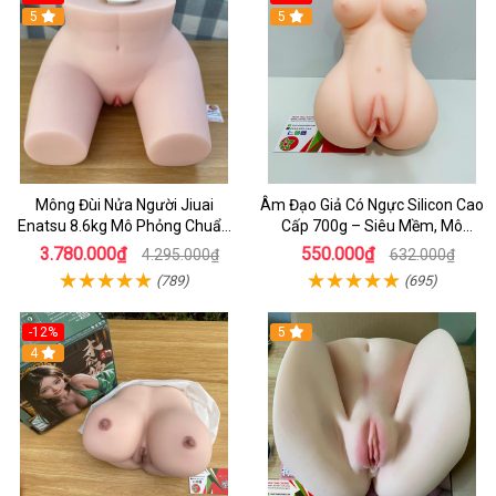
5
5
Mông Đùi Nửa Người Jiuai
Âm Đạo Giả Có Ngực Silicon Cao
Enatsu 8.6kg Mô Phỏng Chuẩn
Cấp 700g – Siêu Mềm, Mô
Phom Nhật Bản, Có Rung Âm
Phỏng Thật Cho Nam Tự Sướng
3.780.000₫
550.000₫
4.295.000₫
632.000₫
Thanh
(789)
(695)
-12%
5
4