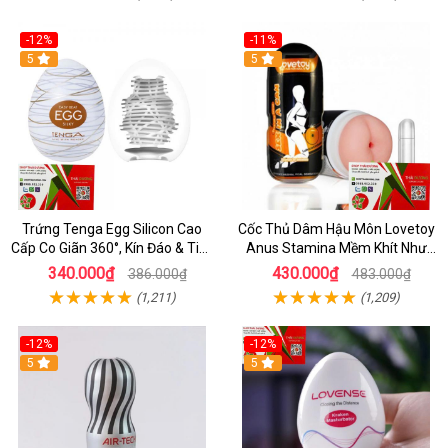
-12%
-11%
5
5
Trứng Tenga Egg Silicon Cao
Cốc Thủ Dâm Hậu Môn Lovetoy
Cấp Co Giãn 360°, Kín Đáo & Tiện
Anus Stamina Mềm Khít Như
Lợi
Thật
340.000₫
430.000₫
386.000₫
483.000₫
(1,211)
(1,209)
-12%
-12%
5
5