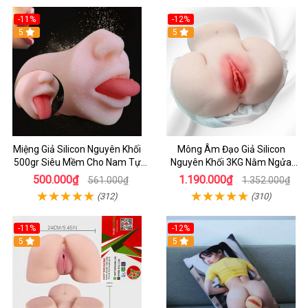
-11%
-12%
5
5
Miệng Giả Silicon Nguyên Khối
Mông Âm Đạo Giả Silicon
500gr Siêu Mềm Cho Nam Tự
Nguyên Khối 3KG Nằm Ngửa
Sướng
Rung Rên Cảm Biến Thông Minh
500.000₫
1.190.000₫
561.000₫
1.352.000₫
Siêu Thực
(312)
(310)
-11%
-12%
5
5