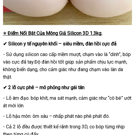
⭐ Điểm Nổi Bật Của Mông Giả Silicon 3D 1.3kg.
✔ Silicon y tế nguyên khối – siêu mềm, đàn hồi cực đã
- Sử dụng silicon cao cấp mềm mượt, chạm vào là “dính”, bóp
vào cực đã tay.Độ đàn hồi tốt giúp sản phẩm chịu lực mạnh,
không biến dạng, cho cảm giác như đang chạm vào làn da
thật.
✔ 2 lỗ cực phê – mô phỏng như gái tân
- Lỗ âm đạo: bóp khít, ma sát mạnh, cảm giác như “cô bé” ướt
át mới lớn.
- Lỗ hậu môn: ôm sâu – nhấp phát nào phê phát đó.
- Cả 2 lỗ đều được thiết kế rãnh trong 3D, co bóp từng nhịp
theo từng cú đẩy.