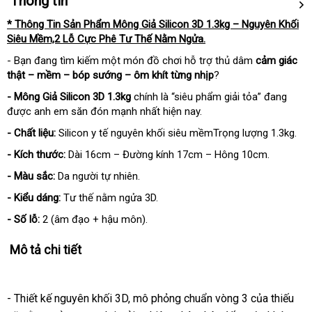
Thông tin
* Thông Tin Sản Phẩm Mông Giả Silicon 3D 1.3kg – Nguyên Khối
Siêu Mềm,2 Lỗ Cực Phê Tư Thế Nằm Ngửa.
- Bạn đang tìm kiếm một món đồ chơi hỗ trợ thủ dâm
cảm giác
thật – mềm – bóp sướng – ôm khít từng nhịp
?
- Mông Giả Silicon 3D 1.3kg
chính là “siêu phẩm giải tỏa” đang
được anh em săn đón mạnh nhất hiện nay.
- Chất liệu:
Silicon y tế nguyên khối siêu mềmTrọng lượng 1.3kg.
- Kích thước:
Dài 16cm – Đường kính 17cm – Hông 10cm.
- Màu sắc:
Da người tự nhiên.
- Kiểu dáng:
Tư thế nằm ngửa 3D.
- Số lỗ:
2 (âm đạo + hậu môn).
Mô tả chi tiết
- Thiết kế nguyên khối 3D, mô phỏng chuẩn vòng 3 của thiếu