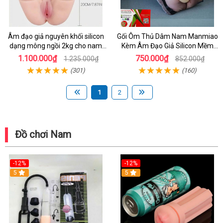
Âm đạo giả nguyên khối silicon
Gối Ôm Thủ Dâm Nam Manmiao
dạng mông ngồi 2kg cho nam
Kèm Âm Đạo Giả Silicon Mềm
lên đỉnh - dochoijapan.com
Mại Cao Cấp
1.100.000₫
750.000₫
1.235.000₫
852.000₫
(301)
(160)
1
2
Đồ chơi Nam
-12%
-12%
5
5