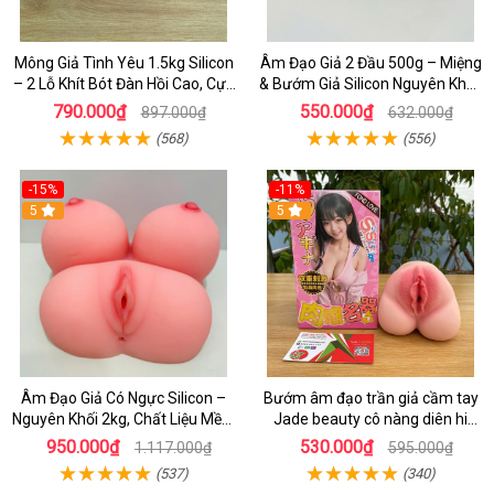
Mông Giả Tình Yêu 1.5kg Silicon
Âm Đạo Giả 2 Đầu 500g – Miệng
– 2 Lỗ Khít Bót Đàn Hồi Cao, Cực
& Bướm Giả Silicon Nguyên Khối,
Phê
Cho Nam Tự Sướng Cực Phê
790.000₫
550.000₫
897.000₫
632.000₫
(568)
(556)
-15%
-11%
5
5
Âm Đạo Giả Có Ngực Silicon –
Bướm âm đạo trần giả cầm tay
Nguyên Khối 2kg, Chất Liệu Mềm
Jade beauty cô nàng diên hi
Như Thật
slicon siêu thật 600g
950.000₫
530.000₫
1.117.000₫
595.000₫
(537)
(340)