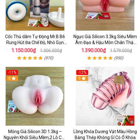
Cốc Thủ dâm Tự Động Mr.B B6
Ngực Giả Silicon 3.3kg Siêu Mềm
Rung Hút Đa Chế Độ, Nhỏ Gọn
Âm Đạo & Hậu Môn Chân Thật
Tiện Dùng
Cho Nam
1.150.000₫
1.390.000₫
1.306.000₫
1.579.000₫
(970)
(950)
-11%
-12%
5
5
Mông Giả Silicon 3D 1.3kg –
Lồng Khóa Dương Vật Màu Hồng
Nguyên Khối Siêu Mềm,2 Lỗ Cực
Bằng Thép Không Gỉ Có Ổ Khóa