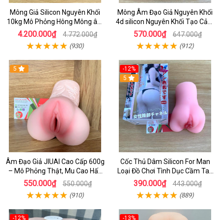
Mông Giả Silicon Nguyên Khối
Mông Âm Đạo Giả Nguyên Khối
10kg Mô Phỏng Hông Mông âm
4d silicon Nguyên Khối Tạo Cảm
đạo Phụ Nữ Siêu Thật, Có Âm
Giác Chân Thật Cho Nam Giới
4.200.000₫
570.000₫
4.772.000₫
647.000₫
Đạo & Hậu Môn -
(930)
(912)
dochoijapan.com
5
-12%
5
Âm Đạo Giả JIUAI Cao Cấp 600g
Cốc Thủ Dâm Silicon For Man
– Mô Phỏng Thật, Mu Cao Hấp
Loại Đồ Chơi Tình Dục Cầm Tay
Dẫn, Siêu Mềm Mịn
Cho Nam 420g
550.000₫
390.000₫
550.000₫
443.000₫
(910)
(889)
-12%
-13%