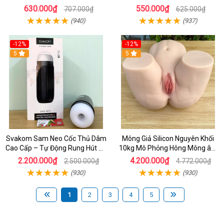
Phê Tư Thế Nằm Ngửa
630.000₫
550.000₫
707.000₫
625.000₫
(940)
(937)
-12%
-12%
5
5
Svakom Sam Neo Cốc Thủ Dâm
Mông Giả Silicon Nguyên Khối
Cao Cấp – Tự Động Rung Hút Co
10kg Mô Phỏng Hông Mông âm
Bóp Thông Minh Kết Nối Ứng
đạo Phụ Nữ Siêu Thật, Có Âm
2.200.000₫
4.200.000₫
2.500.000₫
4.772.000₫
Dụng App
Đạo & Hậu Môn -
(930)
(930)
dochoijapan.com
1
2
3
4
5