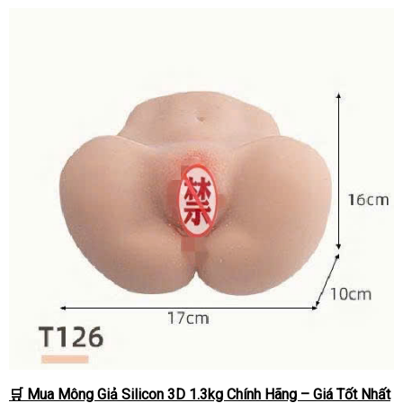
🛒 Mua Mông Giả Silicon 3D 1.3kg Chính Hãng – Giá Tốt Nhất