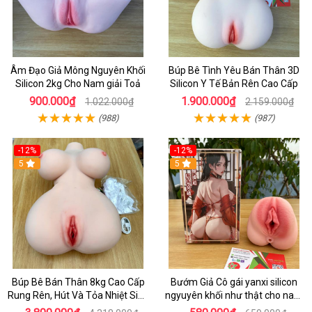
Âm Đạo Giả Mông Nguyên Khối
Búp Bê Tình Yêu Bán Thân 3D
Silicon 2kg Cho Nam giải Toả
Silicon Y Tế Bản Rên Cao Cấp
900.000₫
1.900.000₫
1.022.000₫
2.159.000₫
(988)
(987)
-12%
-12%
5
5
Búp Bê Bán Thân 8kg Cao Cấp
Bướm Giả Cô gái yanxi silicon
Rung Rên, Hút Và Tỏa Nhiệt Siêu
ngyuyên khối như thật cho nam
Thật
thủ dâm 620g