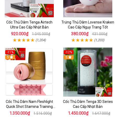
Cốc Thủ Dâm Tenga Airtech
Trứng Thủ Dâm Lovense Kraken
Ultra Cao Cấp Nhật Bản
Cao Cấp Ngụy Trang Tốt
920.000₫
380.000₫
1.045.000₫
431.000₫
(1,204)
(1,203)
-11%
-12%
5
5
Cốc Thủ Dâm Nam Fleshlight
Cốc Thủ Dâm Tenga 3D Series
Quick Shot Stamina Training
Cao Cấp Nhật Bản
Lady & Butt Chính Hãng
1.350.000₫
1.450.000₫
1.516.000₫
1.647.000₫