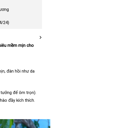
Dương
4/24)
g siêu mềm mịn cho
mịn, đàn hồi như da
 tưởng để ôm trọn).
ào đầy kích thích.