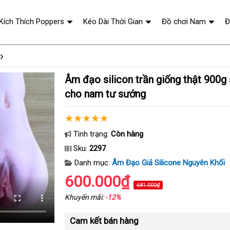
 Kích Thích Poppers
Kéo Dài Thời Gian
Đồ chơi Nam
Đ
Âm đạo silicon trần giống thật 900g siêu mềm mịn
cho nam tư sướng
Tình trạng:
Còn hàng
Sku:
2297
Danh mục:
Âm Đạo Giả Silicone Nguyên Khối
600.000₫
681.000₫
Khuyến mãi:
-12%
Cam kết bán hàng