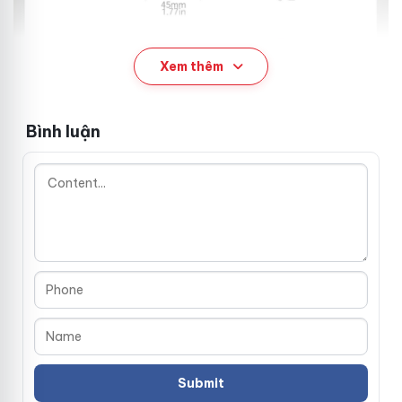
Xem thêm
Bình luận
2. Thiết kế linh hoạt với 3 kích cỡ vòng thay
thế – Không lo sai size
- Nỗi lo lớn nhất của nam giới khi mua đai tiết dục là chọn
nhầm size gây chật chội hoặc lỏng lẻo. Bộ sản phẩm này
giải quyết triệt để vấn đề đó bằng việc tích hợp
ba kích
cỡ vòng đeo khác nhau có thể thay thế dễ dàng
. Người
dùng có thể thoải mái thử nghiệm và lựa chọn kích cỡ vòng
ôm khít, vừa vặn nhất với form người của mình, mang lại sự
an tâm tuyệt đối khi "chìa khóa" đã nằm trong tay đối