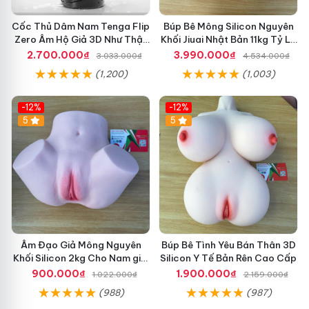
Cốc Thủ Dâm Nam Tenga Flip
Búp Bê Mông Silicon Nguyên
Zero Âm Hộ Giả 3D Như Thật
Khối Jiuai Nhật Bản 11kg Tỷ Lệ
Cao Cấp
1:1 Siêu Thật
2.700.000₫
3.990.000₫
3.033.000₫
4.534.000₫
(1,200)
(1,003)
-12%
-12%
5
5
Âm Đạo Giả Mông Nguyên
Búp Bê Tình Yêu Bán Thân 3D
Khối Silicon 2kg Cho Nam giải
Silicon Y Tế Bản Rên Cao Cấp
Toả
900.000₫
1.900.000₫
1.022.000₫
2.159.000₫
(988)
(987)