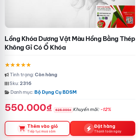
Lồng Khóa Dương Vật Màu Hồng Bằng Thép
Không Gỉ Có Ổ Khóa
Tình trạng:
Còn hàng
Sku:
2316
Danh mục:
Bộ Dụng Cụ BDSM
550.000₫
Khuyến mãi:
-12%
625.000₫
Thêm vào giỏ
Đặt hàng
Tiếp tục mua sắm
Thanh toán ngay