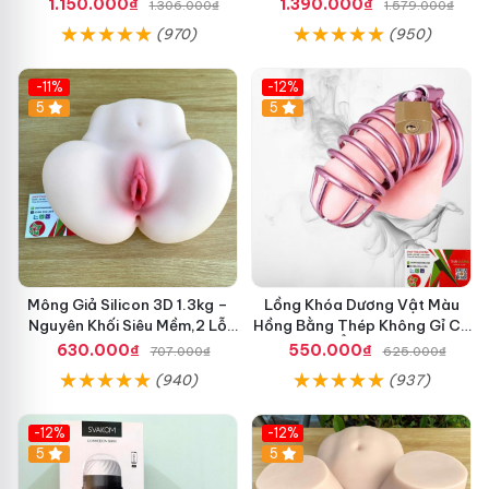
Gọn Tiện Dùng
Chân Thật Cho Nam
1.150.000₫
1.390.000₫
1.306.000₫
1.579.000₫
(970)
(950)
-11%
-12%
5
5
Mông Giả Silicon 3D 1.3kg –
Lồng Khóa Dương Vật Màu
Nguyên Khối Siêu Mềm,2 Lỗ
Hồng Bằng Thép Không Gỉ Có
Cực Phê Tư Thế Nằm Ngửa
Ổ Khóa
630.000₫
550.000₫
707.000₫
625.000₫
(940)
(937)
-12%
-12%
5
5