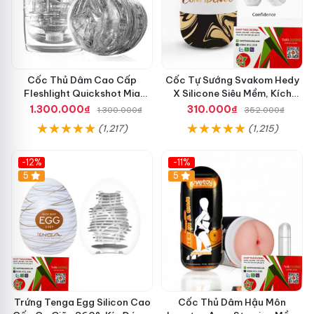
Cốc Thủ Dâm Cao Cấp
Cốc Tự Sướng Svakom Hedy
Fleshlight Quickshot Mia
X Silicone Siêu Mềm, Kích
Malkova Trong Suốt Chính
Thước Nhỏ Gọn, Dễ Vệ Sinh
1.300.000₫
310.000₫
1.300.000₫
352.000₫
Hãng
(1,217)
(1,215)
-12%
-11%
5
5
Trứng Tenga Egg Silicon Cao
Cốc Thủ Dâm Hậu Môn