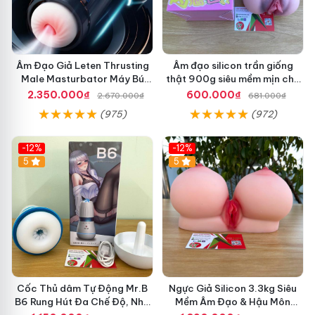
Âm Đạo Giả Leten Thrusting
Âm đạo silicon trần giống
Male Masturbator Máy Bú
thật 900g siêu mềm mịn cho
Mút Tự Động Siêu Thật
nam tư sướng
2.350.000₫
600.000₫
2.670.000₫
681.000₫
(975)
(972)
-12%
-12%
5
5
Cốc Thủ dâm Tự Động Mr.B
Ngực Giả Silicon 3.3kg Siêu
B6 Rung Hút Đa Chế Độ, Nhỏ
Mềm Âm Đạo & Hậu Môn