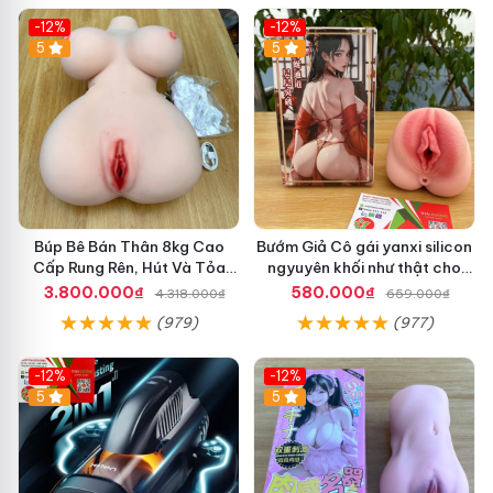
-12%
-12%
5
5
Búp Bê Bán Thân 8kg Cao
Bướm Giả Cô gái yanxi silicon
Cấp Rung Rên, Hút Và Tỏa
ngyuyên khối như thật cho
Nhiệt Siêu Thật
nam thủ dâm 620g
3.800.000₫
580.000₫
4.318.000₫
659.000₫
(979)
(977)
-12%
-12%
5
5