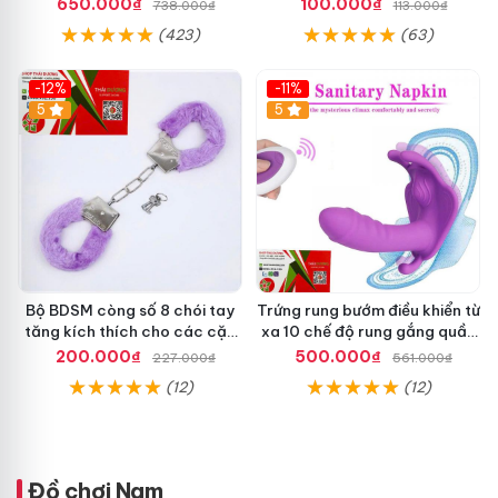
Cảm & Kích Thích Mãnh Liệt
650.000₫
100.000₫
738.000₫
113.000₫
(423)
(63)
-12%
-11%
5
5
Bộ BDSM còng số 8 chói tay
Trứng rung bướm điều khiển từ
tăng kích thích cho các cặp
xa 10 chế độ rung gắng quần
dôi
lót nữ dễ dùng
200.000₫
500.000₫
227.000₫
561.000₫
(12)
(12)
Đồ chơi Nam