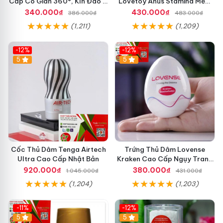
Cấp Co Giãn 360°, Kín Đáo &
Lovetoy Anus Stamina Mềm
Tiện Lợi
Khít Như Thật
340.000₫
430.000₫
386.000₫
483.000₫
(1,211)
(1,209)
-12%
-12%
5
5
Cốc Thủ Dâm Tenga Airtech
Trứng Thủ Dâm Lovense
Ultra Cao Cấp Nhật Bản
Kraken Cao Cấp Ngụy Trang
Tốt
920.000₫
380.000₫
1.045.000₫
431.000₫
(1,204)
(1,203)
-11%
-12%
5
5