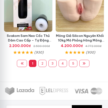
Svakom Sam Neo Cốc Thủ
Mông Giả Silicon Nguyên Khối
Dâm Cao Cấp – Tự Động
10kg Mô Phỏng Hông Mông
Rung Hút Co Bóp Thông Minh
âm đạo Phụ Nữ Siêu Thật, Có
2.200.000₫
4.200.000₫
2.500.000₫
4.772.000₫
Kết Nối Ứng Dụng App
Âm Đạo & Hậu Môn -
(930)
(930)
dochoijapan.com
1
2
3
4
5