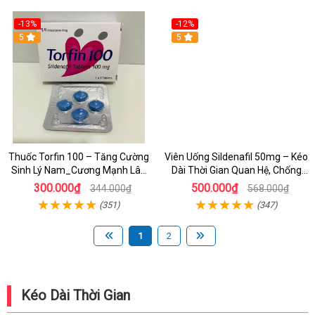
-13%
-12%
5
5
Thuốc Torfin 100 – Tăng Cường
Viên Uống Sildenafil 50mg – Kéo
Sinh Lý Nam_Cương Mạnh Lâu
Dài Thời Gian Quan Hệ, Chống
Ra_ Nhập Khẩu Ấn Độ
Xuất Tinh Sớm Cho Nam Giới
300.000₫
500.000₫
344.000₫
568.000₫
(351)
(347)
1
2
Kéo Dài Thời Gian