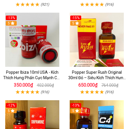
(921)
(916)
-13%
-15%
5
5
Popper Ibiza 10ml USA - Kích
Popper Super Rush Original
Thích Hưng Phấn Cực Mạnh Cho
30ml Đỏ – Siêu Kích Thích Hưng
Top & Bot, Mua Ngay Giá Rẻ
Phấn , Cực Phê Cho Top & Bot
350.000₫
650.000₫
402.000₫
764.000₫
(916)
(916)
-12%
-13%
5
5