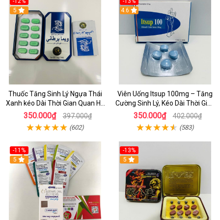
-12%
-13%
5
4.6
Thuốc Tăng Sinh Lý Ngựa Thái
Viên Uống Itsup 100mg – Tăng
Xanh kéo Dài Thời Gian Quan Hệ
Cường Sinh Lý, Kéo Dài Thời Gian
Cho Nam _ dochoijapan.com
Quan Hệ Cho Nam
350.000₫
350.000₫
397.000₫
402.000₫
(602)
(583)
-11%
-13%
5
5