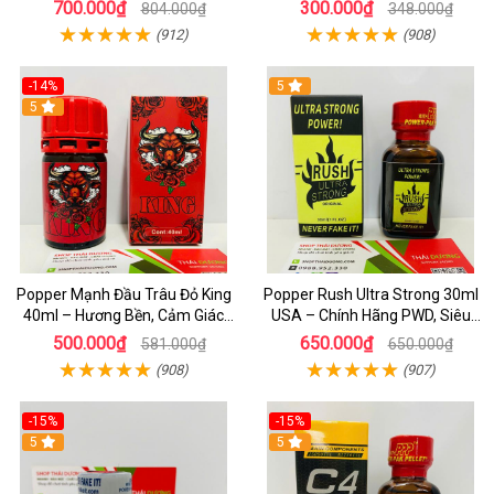
Chính Hãng PWD
Hưng Phấn Cực Đỉnh
700.000₫
300.000₫
804.000₫
348.000₫
(912)
(908)
-14%
5
5
Popper Mạnh Đầu Trâu Đỏ King
Popper Rush Ultra Strong 30ml
40ml – Hương Bền, Cảm Giác
USA – Chính Hãng PWD, Siêu
Lâu, Chuẩn Cho Top & Bot
Kích Thích & Tăng Khoái Cảm
500.000₫
650.000₫
581.000₫
650.000₫
(908)
(907)
-15%
-15%
5
5