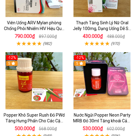
Viên Uống ARV Mylan phòng
Thạch Tăng Sinh Lý Nữ Oral
Chống Phôi Nhiếm HIV Hiệu Quả
Jelly 100mg, Dạng Uống Dễ Sử
- Hộp 30 viên
Dụng Hộp 7 Gói
790.000₫
430.000₫
897.000₫
488.000₫
(982)
(970)
-12%
-12%
5
5
Popper Khô Super Rush Đỏ PWd
Nước Ngửi Popper Neon Party
Tăng Hưng Phấn Cho Các Cặp
MRB Đỏ 30ml Tăng khoái Cảm
Đôi
Mạnh Hộp THiếc
500.000₫
530.000₫
568.000₫
602.000₫
(949)
(936)