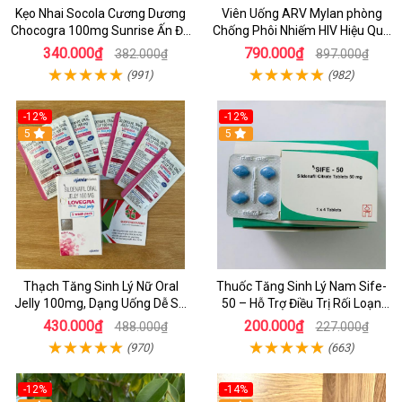
Kẹo Nhai Socola Cương Dương
Viên Uống ARV Mylan phòng
Chocogra 100mg Sunrise Ấn Độ
Chống Phôi Nhiếm HIV Hiệu Quả
Chính Hãng
- Hộp 30 viên
340.000₫
790.000₫
382.000₫
897.000₫
(991)
(982)
-12%
-12%
5
5
Thạch Tăng Sinh Lý Nữ Oral
Thuốc Tăng Sinh Lý Nam Sife-
Jelly 100mg, Dạng Uống Dễ Sử
50 – Hỗ Trợ Điều Trị Rối Loạn
Dụng Hộp 7 Gói
Cương Dương Hiệu Quả, Cải
430.000₫
200.000₫
488.000₫
227.000₫
Thiện Bản Lĩnh Phái Mạnh
(970)
(663)
-12%
-14%