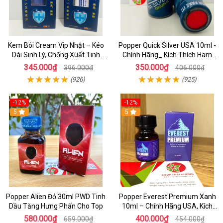
Kem Bôi Cream Vip Nhật – Kéo
Popper Quick Silver USA 10ml -
Dài Sinh Lý, Chống Xuất Tinh
Chính Hãng_ Kích Thích Ham
Sớm, Hiệu Quả Nhanh Cho Nam
Muốn Cực Đỉnh
345.000₫
350.000₫
396.000₫
406.000₫
(926)
(925)
-12%
-12%
5
5
Popper Alien Đỏ 30ml PWD Tinh
Popper Everest Premium Xanh
Dầu Tăng Hưng Phấn Cho Top
10ml – Chính Hãng USA, Kích
Thích Hưng Phấn Cực Mạnh
580.000₫
400.000₫
659.000₫
454.000₫