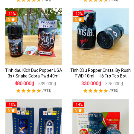
-11%
-12%
5
5
Tinh dầu Kích Dục Popper USA
Tinh Dầu Popper Cristal By Rush
3s+ Snake Cobra Pwd 40ml
PWD 10ml – Hỗ Trợ Top Bot
Sung Mãn
480.000₫
330.000₫
539.000₫
375.000₫
(933)
(930)
-13%
-14%
5
5