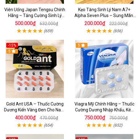
Viên Uống Japan Tengsu Chính
Kẹo Tăng Sinh Lý Nam A7+
Hãng – Tăng Cường Sinh Lý
Alpha Seven Plus – Sung Mãn,
Nam, Cương Dương Mạnh Mẽ
Bền Bỉ, Đỉnh Cao Phong Độ
500.000₫
200.000₫
632.000₫
222.000₫
Hộp 16 Viên
(659)
(656)
-15%
5
5
Gold Ant USA – Thuốc Cường
Viagra Mỹ Chính Hãng – Thuốc
Dương Kiến Vàng Đen Cho Nam,
Cường Dương Nhập Khẩu, Kéo
Kéo Dài Thời Gian Hiệu Quả
Dài Thời Gian Quan Hệ
400.000₫
750.000₫
470.000₫
750.000₫
(654)
(652)