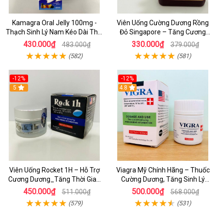
Kamagra Oral Jelly 100mg -
Viên Uống Cường Dương Rồng
Thạch Sinh Lý Nam Kéo Dài Thời
Đỏ Singapore – Tăng Cương
Gian , 7 Hương Vị Trái Cây
Cứng Tức Thì, Trị Yếu Sinh Lý
430.000₫
330.000₫
483.000₫
379.000₫
Nam
(582)
(581)
-12%
-12%
5
4.8
Viên Uống Rocket 1H – Hỗ Trợ
Viagra Mỹ Chính Hãng – Thuốc
Cương Dương_Tăng Thời Gian
Cường Dương, Tăng Sinh Lý
Quan Hệ_ Giữ Phong Độ Nam
Nam, Kéo Dài Quan Hệ
450.000₫
500.000₫
511.000₫
568.000₫
Giới
(579)
(531)