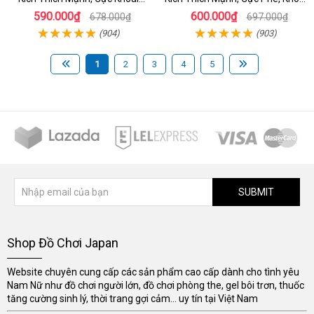
Thăng Hoa - dochoijapan.com
Cảm
590.000₫
600.000₫
678.000₫
697.000₫
(904)
(903)
1
2
3
4
5
SUBMIT
Shop Đồ Chơi Japan
Website chuyên cung cấp các sản phẩm cao cấp dành cho tình yêu
Nam Nữ như đồ chơi người lớn, đồ chơi phòng the, gel bôi trơn, thuốc
tăng cường sinh lý, thời trang gợi cảm... uy tín tại Việt Nam