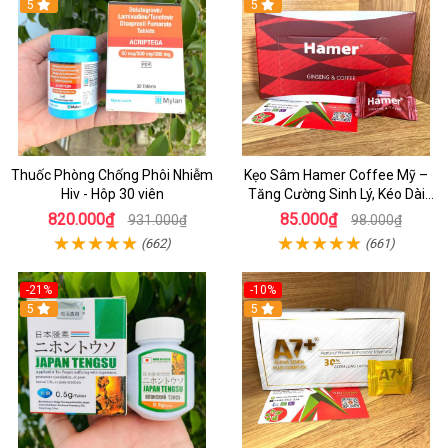
5
5
Thuốc Phòng Chống Phôi Nhiễm
Kẹo Sâm Hamer Coffee Mỹ –
Hiv - Hôp 30 viên
Tăng Cường Sinh Lý, Kéo Dài
Thời Gian Hiệu Quả
820.000₫
85.000₫
931.000₫
98.000₫
(662)
(661)
-21%
-10%
5
5