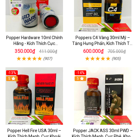
Popper Hardware 10ml Chính
Poppers C4 Vàng 30ml Mỹ –
Hãng - Kích Thích Cực
Tăng Hưng Phấn, Kích Thích Tột
Nhanh_Hưng Phấn Tột Đỉnh_
Độ Cho Top & Bot
350.000₫
600.000₫
411.000₫
705.000₫
Dành Cho LGBT
(907)
(905)
-13%
-14%
5
5
Popper Hell Fire USA 30ml –
Popper JACK ASS 30ml PWD –
Kích Thích Mạnh, Cực Khoái
Kích Thích Mạnh, Cực Phê, Khoái