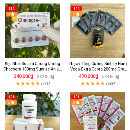
-11%
-12%
5
5
Kẹo Nhai Socola Cương Dương
Thạch Tăng Cường Sinh Lý Nam
Chocogra 100mg Sunrise Ấn Độ
Vega-Extra Cobra 200mg Oral
Chính Hãng
Jelly (Hộp 7 Gói) – Tăng Cương
340.000₫
470.000₫
382.000₫
534.000₫
Cứng & Kéo Dài Thời Gian
(991)
(988)
-12%
-12%
5
5