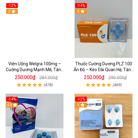
-12%
-14%
5
5
Viên Uống Welgra 100mg –
Thuốc Cường Dương PLZ 100
Cường Dương Mạnh Mẽ, Tăng
Ấn Độ – Kéo Dài Quan Hệ, Tăng
Phong Độ Đàn Ông Chuẩn Phái
Cương Cứng Hiệu Quả Cho Nam
250.000₫
250.000₫
284.000₫
290.000₫
Mạnh
(478)
(469)
-14%
-12%
4.8
5