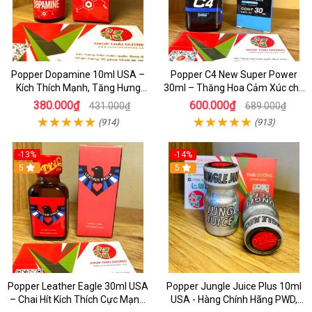
Popper Dopamine 10ml USA –
Popper C4 New Super Power
Kích Thích Mạnh, Tăng Hưng
30ml – Thăng Hoa Cảm Xúc cho
Phấn Cho Top & Bot
Top&Bot
380.000₫
600.000₫
431.000₫
689.000₫
(914)
(913)
-13%
-14%
5
5
Popper Leather Eagle 30ml USA
Popper Jungle Juice Plus 10ml
– Chai Hít Kích Thích Cực Mạnh,
USA - Hàng Chính Hãng PWD,