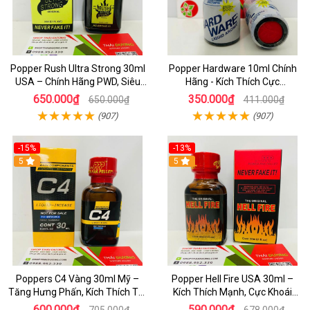
Popper Rush Ultra Strong 30ml
Popper Hardware 10ml Chính
USA – Chính Hãng PWD, Siêu
Hãng - Kích Thích Cực
Kích Thích & Tăng Khoái Cảm
Nhanh_Hưng Phấn Tột Đỉnh_
650.000₫
350.000₫
650.000₫
411.000₫
Dành Cho LGBT
(907)
(907)
-15%
-13%
5
5
Poppers C4 Vàng 30ml Mỹ –
Popper Hell Fire USA 30ml –
Tăng Hưng Phấn, Kích Thích Tột
Kích Thích Mạnh, Cực Khoái
Độ Cho Top & Bot
Thăng Hoa - dochoijapan.com
600.000₫
590.000₫