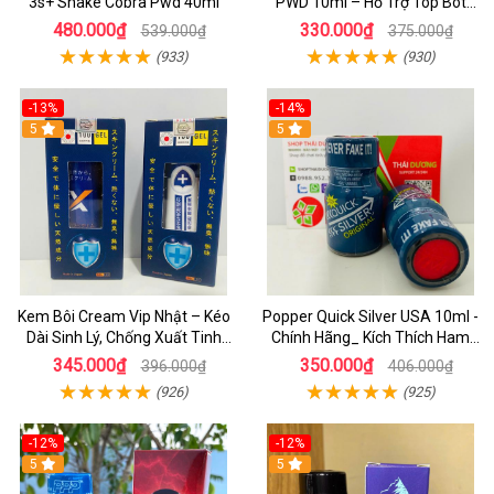
3s+ Snake Cobra Pwd 40ml
PWD 10ml – Hỗ Trợ Top Bot
Sung Mãn
480.000₫
330.000₫
539.000₫
375.000₫
(933)
(930)
-13%
-14%
5
5
Kem Bôi Cream Vip Nhật – Kéo
Popper Quick Silver USA 10ml -
Dài Sinh Lý, Chống Xuất Tinh
Chính Hãng_ Kích Thích Ham
Sớm, Hiệu Quả Nhanh Cho Nam
Muốn Cực Đỉnh
345.000₫
350.000₫
396.000₫
406.000₫
(926)
(925)
-12%
-12%
5
5