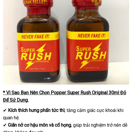
* Vì Sao Bạn Nên Chọn Popper Super Rush Original 30ml Đỏ
Để Sử Dụng.
✔
Kích thích hưng phấn tức thì
, tăng cảm giác cực khoái khi
quan hệ.
✔
Giãn nở cơ hậu môn và cổ họng
, giúp trải nghiệm trở nên dễ