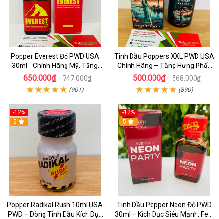
Popper Everest Đỏ PWD USA
Tinh Dầu Poppers XXL PWD USA
30ml - Chính Hãng Mỹ, Tăng
Chính Hãng – Tăng Hưng Phấn
Khoái Cảm Cực Đỉnh
Mạnh Cho Cặp Đôi Top Bot
650.000₫
500.000₫
747.000₫
568.000₫
(901)
(890)
-12%
-12%
5
5
Popper Radikal Rush 10ml USA
Tinh Dầu Popper Neon Đỏ PWD
PWD – Dòng Tinh Dầu Kích Dục
30ml – Kích Dục Siêu Mạnh, Feel