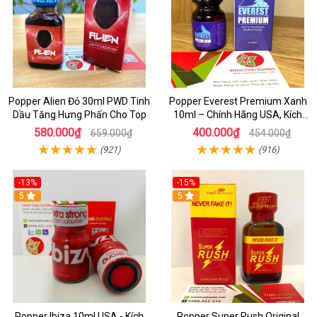
Popper Alien Đỏ 30ml PWD Tinh
Popper Everest Premium Xanh
Dầu Tăng Hưng Phấn Cho Top
10ml – Chính Hãng USA, Kích
Thích Hưng Phấn Cực Mạnh
580.000₫
400.000₫
659.000₫
454.000₫
(921)
(916)
-13%
-15%
5
5
Popper Ibiza 10ml USA - Kích
Popper Super Rush Original