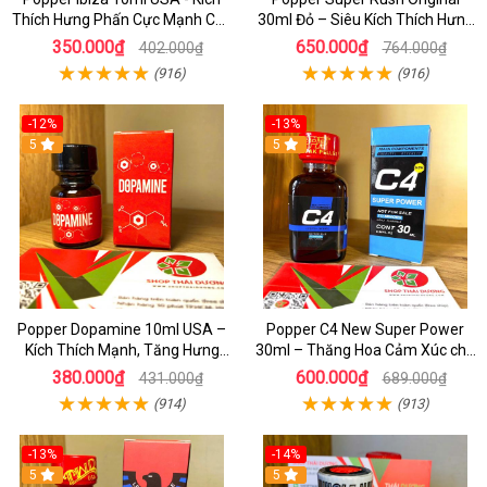
Thích Hưng Phấn Cực Mạnh Cho
30ml Đỏ – Siêu Kích Thích Hưng
Top & Bot, Mua Ngay Giá Rẻ
Phấn , Cực Phê Cho Top & Bot
350.000₫
650.000₫
402.000₫
764.000₫
(916)
(916)
-12%
-13%
5
5
Popper Dopamine 10ml USA –
Popper C4 New Super Power
Kích Thích Mạnh, Tăng Hưng
30ml – Thăng Hoa Cảm Xúc cho
Phấn Cho Top & Bot
Top&Bot
380.000₫
600.000₫
431.000₫
689.000₫
(914)
(913)
-13%
-14%
5
5