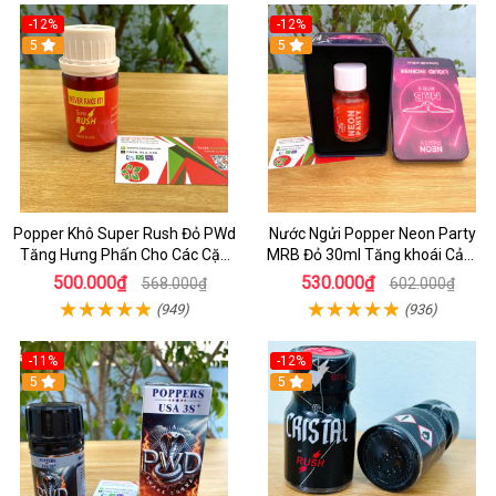
-12%
-12%
5
5
Popper Khô Super Rush Đỏ PWd
Nước Ngửi Popper Neon Party
Tăng Hưng Phấn Cho Các Cặp
MRB Đỏ 30ml Tăng khoái Cảm
Đôi
Mạnh Hộp THiếc
500.000₫
530.000₫
568.000₫
602.000₫
(949)
(936)
-11%
-12%
5
5