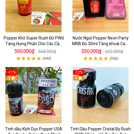
Popper Khô Super Rush Đỏ PWd
Nước Ngửi Popper Neon Party
Tăng Hưng Phấn Cho Các Cặp
MRB Đỏ 30ml Tăng khoái Cảm
Đôi
Mạnh Hộp THiếc
500.000₫
530.000₫
568.000₫
602.000₫
(949)
(936)
-11%
-12%
5
5
Tinh dầu Kích Dục Popper USA
Tinh Dầu Popper Cristal By Rush