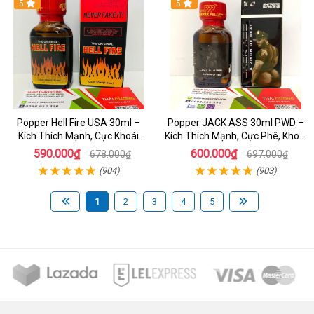
5
5
Popper Hell Fire USA 30ml –
Popper JACK ASS 30ml PWD –
Kích Thích Mạnh, Cực Khoái
Kích Thích Mạnh, Cực Phê, Khoái
Thăng Hoa - dochoijapan.com
Cảm
590.000₫
600.000₫
678.000₫
697.000₫
(904)
(903)
1
2
3
4
5