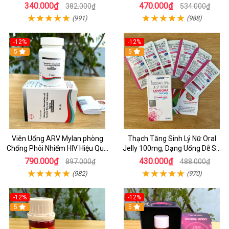
Chính Hãng
Jelly (Hộp 7 Gói) – Tăng Cương
340.000₫
470.000₫
382.000₫
534.000₫
Cứng & Kéo Dài Thời Gian
(991)
(988)
-12%
-12%
5
5
Viên Uống ARV Mylan phòng
Thạch Tăng Sinh Lý Nữ Oral
Chống Phôi Nhiếm HIV Hiệu Quả
Jelly 100mg, Dạng Uống Dễ Sử
- Hộp 30 viên
Dụng Hộp 7 Gói
790.000₫
430.000₫
897.000₫
488.000₫
(982)
(970)
-12%
-12%
5
5