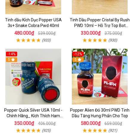
Tinh dầu Kích Dục Popper USA
Tinh Dầu Popper Cristal By Rush
3s+ Snake Cobra Pwd 40ml
PWD 10ml – Hỗ Trợ Top Bot
Sung Mãn
480.000₫
330.000₫
539.000₫
375.000₫
(933)
(930)
-14%
-12%
5
5
Popper Quick Silver USA 10ml -
Popper Alien Đỏ 30ml PWD Tinh
Chính Hãng_ Kích Thích Ham
Dầu Tăng Hưng Phấn Cho Top
Muốn Cực Đỉnh
350.000₫
580.000₫
406.000₫
659.000₫
(925)
(921)