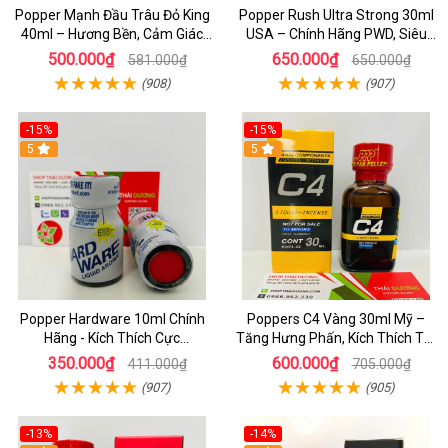
Popper Mạnh Đầu Trâu Đỏ King
Popper Rush Ultra Strong 30ml
40ml – Hương Bền, Cảm Giác
USA – Chính Hãng PWD, Siêu
Lâu, Chuẩn Cho Top & Bot
Kích Thích & Tăng Khoái Cảm
500.000₫
650.000₫
581.000₫
650.000₫
(908)
(907)
-15%
-15%
5
5
Popper Hardware 10ml Chính
Poppers C4 Vàng 30ml Mỹ –
Hãng - Kích Thích Cực
Tăng Hưng Phấn, Kích Thích Tột
Nhanh_Hưng Phấn Tột Đỉnh_
Độ Cho Top & Bot
350.000₫
600.000₫
411.000₫
705.000₫
Dành Cho LGBT
(907)
(905)
-13%
-14%