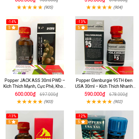
705.000₫
678.000₫
(905)
(904)
-14%
-13%
5
5
Popper JACK ASS 30ml PWD –
Popper Glenburgie 95TH Đen
Kích Thích Mạnh, Cực Phê, Khoái
USA 30ml – Kích Thích Nhanh,
Cảm
Cảm Giác Cực Phê
600.000₫
590.000₫
697.000₫
678.000₫
(903)
(902)
-13%
-12%
5
5