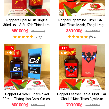
Popper Super Rush Original
Popper Dopamine 10ml USA –
30ml Đỏ – Siêu Kích Thích Hưng
Kích Thích Mạnh, Tăng Hưng
Phấn , Cực Phê Cho Top & Bot
Phấn Cho Top & Bot
650.000₫
380.000₫
764.000₫
431.000₫
(916)
(914)
-13%
-13%
5
5
Popper C4 New Super Power
Popper Leather Eagle 30ml USA
30ml – Thăng Hoa Cảm Xúc cho
– Chai Hít Kích Thích Cực Mạnh,
Top&Bot
Chính Hãng PWD
600.000₫
700.000₫
689.000₫
804.000₫