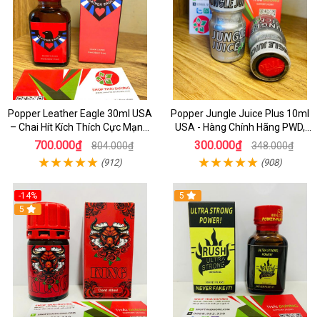
Popper Leather Eagle 30ml USA
Popper Jungle Juice Plus 10ml
– Chai Hít Kích Thích Cực Mạnh,
USA - Hàng Chính Hãng PWD,
Chính Hãng PWD
Hưng Phấn Cực Đỉnh
700.000₫
300.000₫
804.000₫
348.000₫
(912)
(908)
-14%
5
5