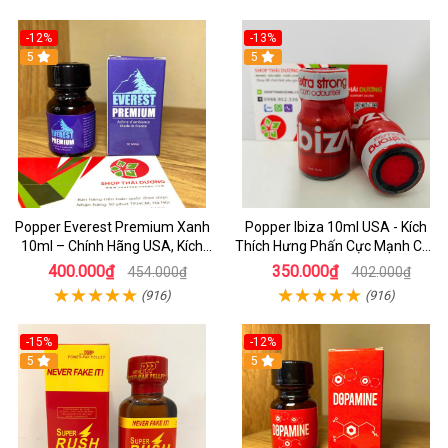
-12%
-13%
5
5
Popper Everest Premium Xanh
Popper Ibiza 10ml USA - Kích
10ml – Chính Hãng USA, Kích
Thích Hưng Phấn Cực Mạnh Cho
Thích Hưng Phấn Cực Mạnh
Top & Bot, Mua Ngay Giá Rẻ
400.000₫
350.000₫
454.000₫
402.000₫
(916)
(916)
-15%
-12%
5
5