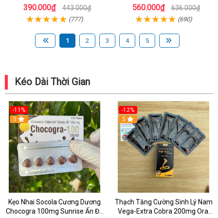
Cực Mạnh Cho Top & Bot
Sâu Lâu Cho LGBT
390.000₫
560.000₫
443.000₫
636.000₫
(777)
(690)
1
2
3
4
5
Kéo Dài Thời Gian
-11%
-12%
5
5
Kẹo Nhai Socola Cương Dương
Thạch Tăng Cường Sinh Lý Nam
Chocogra 100mg Sunrise Ấn Độ
Vega-Extra Cobra 200mg Oral