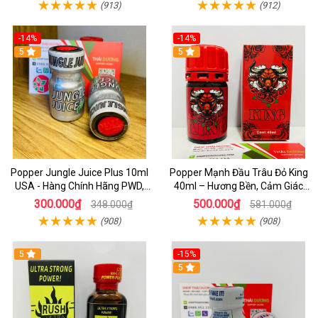
(913)
(912)
-14%
-14%
5
5
Popper Jungle Juice Plus 10ml
Popper Mạnh Đầu Trâu Đỏ King
USA - Hàng Chính Hãng PWD,
40ml – Hương Bền, Cảm Giác
Hưng Phấn Cực Đỉnh
Lâu, Chuẩn Cho Top & Bot
300.000₫
500.000₫
348.000₫
581.000₫
(908)
(908)
5
-15%
5