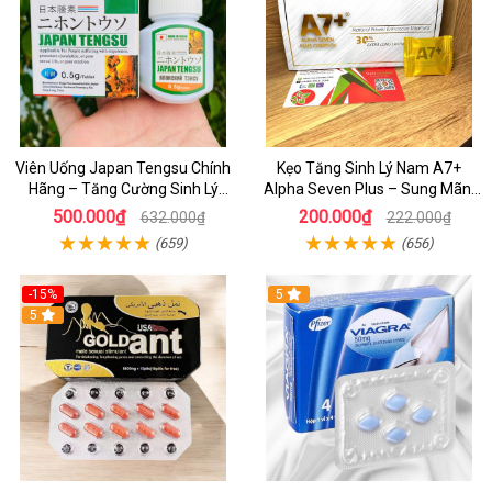
Viên Uống Japan Tengsu Chính
Kẹo Tăng Sinh Lý Nam A7+
Hãng – Tăng Cường Sinh Lý
Alpha Seven Plus – Sung Mãn,
Nam, Cương Dương Mạnh Mẽ
Bền Bỉ, Đỉnh Cao Phong Độ
500.000₫
200.000₫
632.000₫
222.000₫
Hộp 16 Viên
(659)
(656)
-15%
5
5