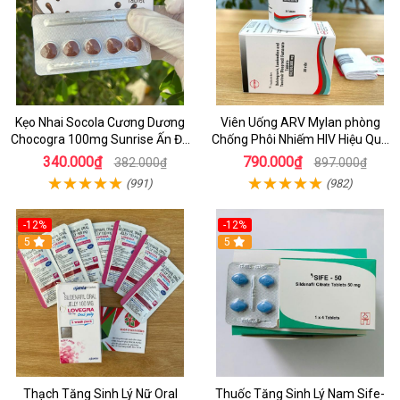
Kẹo Nhai Socola Cương Dương
Viên Uống ARV Mylan phòng
Chocogra 100mg Sunrise Ấn Độ
Chống Phôi Nhiếm HIV Hiệu Quả
Chính Hãng
- Hộp 30 viên
340.000₫
790.000₫
382.000₫
897.000₫
(991)
(982)
-12%
-12%
5
5
Thạch Tăng Sinh Lý Nữ Oral
Thuốc Tăng Sinh Lý Nam Sife-