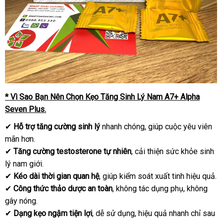
* Vì Sao Bạn Nên Chọn Kẹo Tăng Sinh Lý Nam A7+ Alpha
Seven Plus.
✔
Hỗ trợ tăng cường sinh lý
nhanh chóng, giúp cuộc yêu viên
mãn hơn.
✔
Tăng cường testosterone tự nhiên
, cải thiện sức khỏe sinh
lý nam giới.
✔
Kéo dài thời gian quan hệ
, giúp kiểm soát xuất tinh hiệu quả.
✔
Công thức thảo dược an toàn
, không tác dụng phụ, không
gây nóng.
✔
Dạng kẹo ngậm tiện lợi
, dễ sử dụng, hiệu quả nhanh chỉ sau