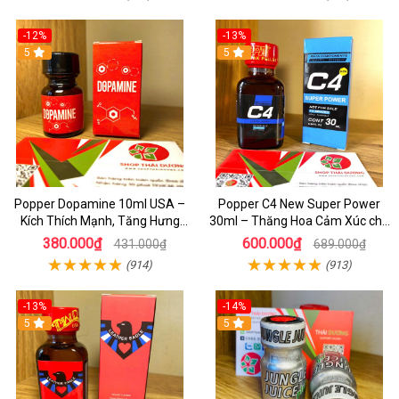
-12%
-13%
5
5
Popper Dopamine 10ml USA –
Popper C4 New Super Power
Kích Thích Mạnh, Tăng Hưng
30ml – Thăng Hoa Cảm Xúc cho
Phấn Cho Top & Bot
Top&Bot
380.000₫
600.000₫
431.000₫
689.000₫
(914)
(913)
-13%
-14%
5
5