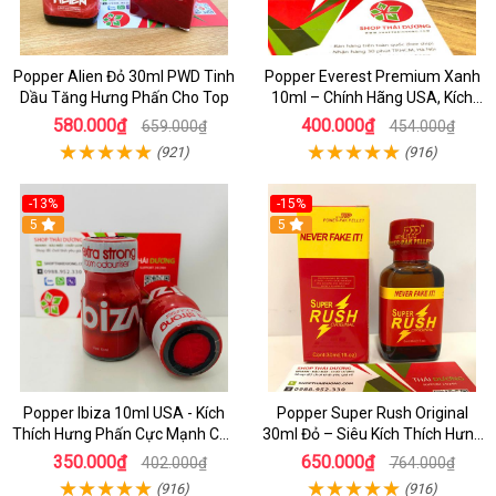
Popper Alien Đỏ 30ml PWD Tinh
Popper Everest Premium Xanh
Dầu Tăng Hưng Phấn Cho Top
10ml – Chính Hãng USA, Kích
Thích Hưng Phấn Cực Mạnh
580.000₫
400.000₫
659.000₫
454.000₫
(921)
(916)
-13%
-15%
5
5
Popper Ibiza 10ml USA - Kích
Popper Super Rush Original
Thích Hưng Phấn Cực Mạnh Cho
30ml Đỏ – Siêu Kích Thích Hưng
Top & Bot, Mua Ngay Giá Rẻ
Phấn , Cực Phê Cho Top & Bot
350.000₫
650.000₫
402.000₫
764.000₫
(916)
(916)