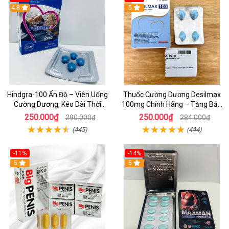
4.8
5
Hindgra-100 Ấn Độ – Viên Uống
Thuốc Cường Dương Desilmax
Cường Dương, Kéo Dài Thời
100mg Chính Hãng – Tăng Bản
Gian, Chống Xuất Tinh Sớm
Lĩnh Phái Mạnh, Chống Xuất
250.000₫
250.000₫
290.000₫
284.000₫
Tinh Sớm
(445)
(444)
-11%
-14%
5
5