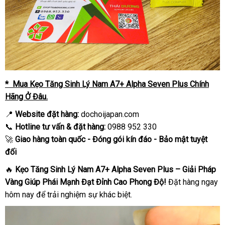
* Mua Kẹo Tăng Sinh Lý Nam A7+ Alpha Seven Plus Chính
Hãng Ở Đâu.
📍
Website đặt hàng:
dochoijapan.com
📞
Hotline tư vấn & đặt hàng:
0988 952 330
🚀
Giao hàng toàn quốc - Đóng gói kín đáo - Bảo mật tuyệt
đối
🔥
Kẹo Tăng Sinh Lý Nam A7+ Alpha Seven Plus – Giải Pháp
Vàng Giúp Phái Mạnh Đạt Đỉnh Cao Phong Độ!
Đặt hàng ngay
hôm nay để trải nghiệm sự khác biệt.