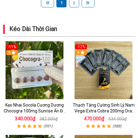
1
2
Kéo Dài Thời Gian
-11%
-12%
5
5
Kẹo Nhai Socola Cương Dương
Thạch Tăng Cường Sinh Lý Nam
Chocogra 100mg Sunrise Ấn Độ
Vega-Extra Cobra 200mg Oral
Chính Hãng
Jelly (Hộp 7 Gói) – Tăng Cương
340.000₫
470.000₫
382.000₫
534.000₫
Cứng & Kéo Dài Thời Gian
(991)
(988)