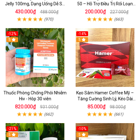
Jelly 100mg, Dạng Uống Dễ Sử
50 – Hỗ Trợ Điều Trị Rối Loạn
Dụng Hộp 7 Gói
Cương Dương Hiệu Quả, Cải
430.000₫
200.000₫
488.000₫
227.000₫
Thiện Bản Lĩnh Phái Mạnh
(970)
(663)
-12%
-14%
5
5
Thuốc Phòng Chống Phôi Nhiễm
Kẹo Sâm Hamer Coffee Mỹ –
Hiv - Hôp 30 viên
Tăng Cường Sinh Lý, Kéo Dài
Thời Gian Hiệu Quả
820.000₫
85.000₫
931.000₫
98.000₫
(662)
(661)
-21%
-10%
5
5