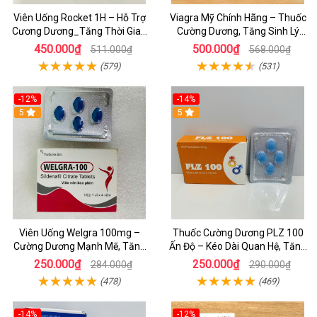
Viên Uống Rocket 1H – Hỗ Trợ
Viagra Mỹ Chính Hãng – Thuốc
Cương Dương_Tăng Thời Gian
Cường Dương, Tăng Sinh Lý
Quan Hệ_ Giữ Phong Độ Nam
Nam, Kéo Dài Quan Hệ
450.000₫
500.000₫
511.000₫
568.000₫
Giới
(579)
(531)
-12%
-14%
5
5
Viên Uống Welgra 100mg –
Thuốc Cường Dương PLZ 100
Cường Dương Mạnh Mẽ, Tăng
Ấn Độ – Kéo Dài Quan Hệ, Tăng
Phong Độ Đàn Ông Chuẩn Phái
Cương Cứng Hiệu Quả Cho Nam
250.000₫
250.000₫
284.000₫
290.000₫
Mạnh
(478)
(469)
-14%
-12%