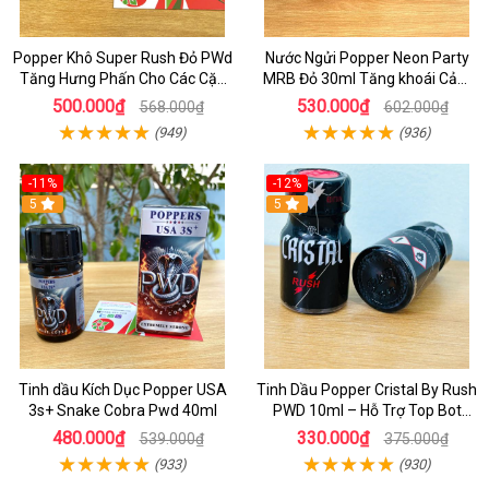
Popper Khô Super Rush Đỏ PWd
Nước Ngửi Popper Neon Party
Tăng Hưng Phấn Cho Các Cặp
MRB Đỏ 30ml Tăng khoái Cảm
Đôi
Mạnh Hộp THiếc
500.000₫
530.000₫
568.000₫
602.000₫
(949)
(936)
-11%
-12%
5
5
Tinh dầu Kích Dục Popper USA
Tinh Dầu Popper Cristal By Rush
3s+ Snake Cobra Pwd 40ml
PWD 10ml – Hỗ Trợ Top Bot
Sung Mãn
480.000₫
330.000₫
539.000₫
375.000₫
(933)
(930)