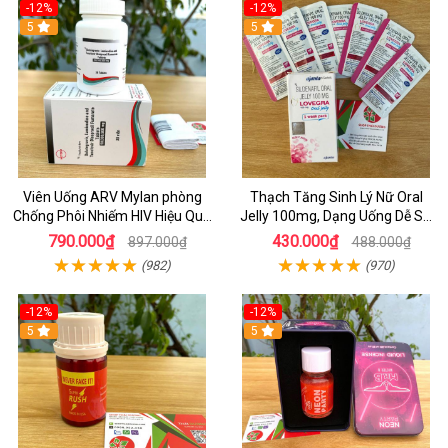
-12%
-12%
5
5
Viên Uống ARV Mylan phòng
Thạch Tăng Sinh Lý Nữ Oral
Chống Phôi Nhiếm HIV Hiệu Quả
Jelly 100mg, Dạng Uống Dễ Sử
- Hộp 30 viên
Dụng Hộp 7 Gói
790.000₫
430.000₫
897.000₫
488.000₫
(982)
(970)
-12%
-12%
5
5