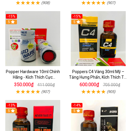
(908)
(907)
-15%
-15%
5
5
Popper Hardware 10ml Chính
Poppers C4 Vàng 30ml Mỹ –
Hãng - Kích Thích Cực
Tăng Hưng Phấn, Kích Thích Tột
Nhanh_Hưng Phấn Tột Đỉnh_
Độ Cho Top & Bot
350.000₫
600.000₫
411.000₫
705.000₫
Dành Cho LGBT
(907)
(905)
-13%
-14%
5
5