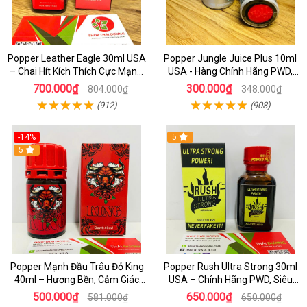
Popper Leather Eagle 30ml USA
Popper Jungle Juice Plus 10ml
– Chai Hít Kích Thích Cực Mạnh,
USA - Hàng Chính Hãng PWD,
Chính Hãng PWD
Hưng Phấn Cực Đỉnh
700.000₫
300.000₫
804.000₫
348.000₫
(912)
(908)
-14%
5
5
Popper Mạnh Đầu Trâu Đỏ King
Popper Rush Ultra Strong 30ml
40ml – Hương Bền, Cảm Giác
USA – Chính Hãng PWD, Siêu
Lâu, Chuẩn Cho Top & Bot
Kích Thích & Tăng Khoái Cảm
500.000₫
650.000₫
581.000₫
650.000₫