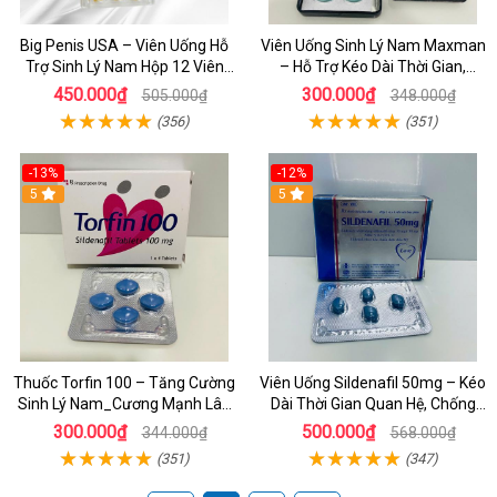
Big Penis USA – Viên Uống Hỗ
Viên Uống Sinh Lý Nam Maxman
Trợ Sinh Lý Nam Hộp 12 Viên
– Hỗ Trợ Kéo Dài Thời Gian,
Chính Hãng
Cường Dương Tự Nhiên
450.000₫
300.000₫
505.000₫
348.000₫
(356)
(351)
-13%
-12%
5
5
Thuốc Torfin 100 – Tăng Cường
Viên Uống Sildenafil 50mg – Kéo
Sinh Lý Nam_Cương Mạnh Lâu
Dài Thời Gian Quan Hệ, Chống
Ra_ Nhập Khẩu Ấn Độ
Xuất Tinh Sớm Cho Nam Giới
300.000₫
500.000₫
344.000₫
568.000₫
(351)
(347)