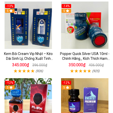
-13%
-14%
5
5
Kem Bôi Cream Vip Nhật – Kéo
Popper Quick Silver USA 10ml -
Dài Sinh Lý, Chống Xuất Tinh
Chính Hãng_ Kích Thích Ham
Sớm, Hiệu Quả Nhanh Cho Nam
Muốn Cực Đỉnh
345.000₫
350.000₫
396.000₫
406.000₫
(926)
(925)
-12%
-12%
5
5