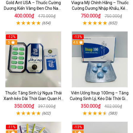
Gold Ant USA – Thuốc Cường
Viagra Mỹ Chính Hãng – Thuốc
Dương Kiến Vàng Đen Cho Nam,
Cường Dương Nhập Khẩu, Kéo
Kéo Dài Thời Gian Hiệu Quả
Dài Thời Gian Quan Hệ
400.000₫
750.000₫
470.000₫
750.000₫
(654)
(652)
-12%
-13%
5
4.6
Thuốc Tăng Sinh Lý Ngựa Thái
Viên Uống Itsup 100mg – Tăng
Xanh kéo Dài Thời Gian Quan Hệ
Cường Sinh Lý, Kéo Dài Thời Gian
Cho Nam _ dochoijapan.com
Quan Hệ Cho Nam
350.000₫
350.000₫
397.000₫
402.000₫
(602)
(583)
-11%
-13%
5
5