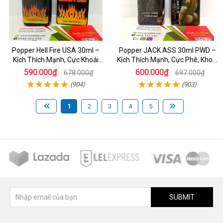
Popper Hell Fire USA 30ml –
Popper JACK ASS 30ml PWD –
Kích Thích Mạnh, Cực Khoái
Kích Thích Mạnh, Cực Phê, Khoái
Thăng Hoa - dochoijapan.com
Cảm
590.000₫
600.000₫
678.000₫
697.000₫
(904)
(903)
1
2
3
4
5
SUBMIT