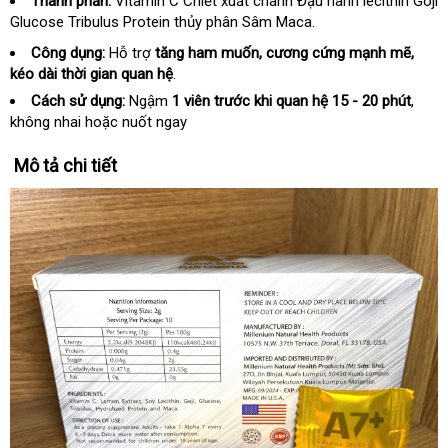
Thành phần:
Vitamin C Chiết xuất chanh Đậu nành lecithin Goji
Glucose Tribulus Protein thủy phân Sâm Maca.
Công dụng:
Hỗ trợ
tăng ham muốn, cương cứng mạnh mẽ,
kéo dài thời gian quan hệ
.
Cách sử dụng:
Ngậm
1 viên trước khi quan hệ 15 - 20 phút
,
không nhai hoặc nuốt ngay
Mô tả chi tiết