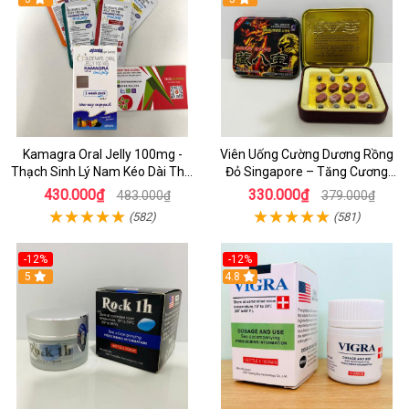
Kamagra Oral Jelly 100mg -
Viên Uống Cường Dương Rồng
Thạch Sinh Lý Nam Kéo Dài Thời
Đỏ Singapore – Tăng Cương
Gian , 7 Hương Vị Trái Cây
Cứng Tức Thì, Trị Yếu Sinh Lý
430.000₫
330.000₫
483.000₫
379.000₫
Nam
(582)
(581)
-12%
-12%
5
4.8