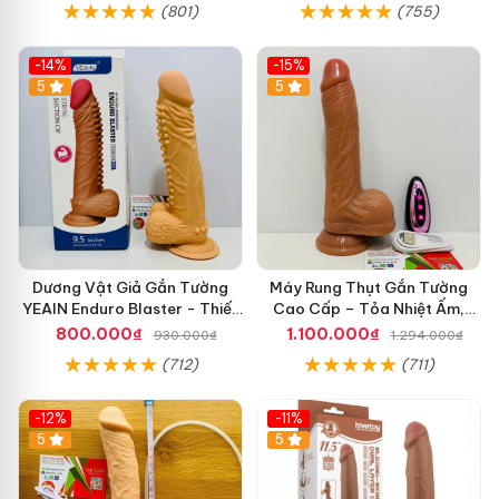
(801)
(755)
-14%
-15%
5
5
Dương Vật Giả Gắn Tường
Máy Rung Thụt Gắn Tường
YEAIN Enduro Blaster - Thiết
Cao Cấp – Tỏa Nhiệt Ấm,
Kế Độc Lạ, Gai Mềm Kích
Dương Vật Giả Có Điều Khiển
800.000₫
1.100.000₫
930.000₫
1.294.000₫
Thích Mạnh
Remote
(712)
(711)
-12%
-11%
5
5