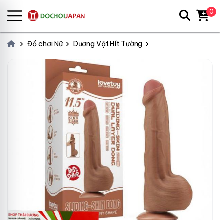
0
Đồ chơi Nữ
Dương Vật Hít Tường