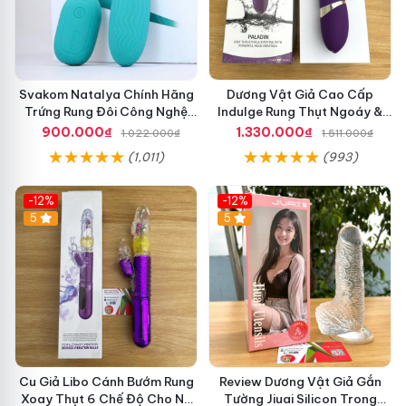
Svakom Natalya Chính Hãng
Dương Vật Giả Cao Cấp
Trứng Rung Đôi Công Nghệ
Indulge Rung Thụt Ngoáy &
Cảm Biến Âm Thanh
Sưởi Ấm Điểm G
900.000₫
1.330.000₫
1.022.000₫
1.511.000₫
(1,011)
(993)
-12%
-12%
5
5
Cu Giả Libo Cánh Bướm Rung
Review Dương Vật Giả Gắn
Xoay Thụt 6 Chế Độ Cho Nữ
Tường Jiuai Silicon Trong