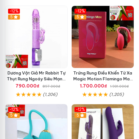
-12%
-12%
5
5
Dương Vật Giả Mr Rabbit Tự
Trứng Rung Điều Khiển Từ Xa
Thụt Rung Ngoáy Siêu Mạnh,
Magic Motion Flamingo Max
Chính Hãng
Kết Nối App Thông Minh
790.000₫
1.700.000₫
897.000₫
1.931.000₫
(1,206)
(1,205)
-12%
-12%
5
5