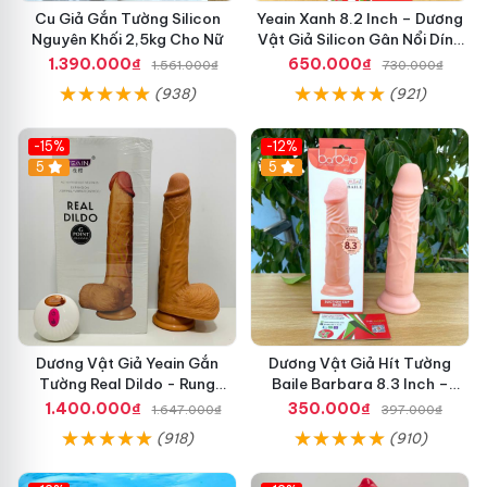
Cu Giả Gắn Tường Silicon
Yeain Xanh 8.2 Inch – Dương
Nguyên Khối 2,5kg Cho Nữ
Vật Giả Silicon Gân Nổi Dính
Tường Cao Cấp
1.390.000₫
650.000₫
1.561.000₫
730.000₫
(938)
(921)
-15%
-12%
5
5
Dương Vật Giả Yeain Gắn
Dương Vật Giả Hít Tường
Tường Real Dildo - Rung
Baile Barbara 8.3 Inch –
Thụt_Tỏa Nhiệt, Điều Khiển
Silicon Siêu Mềm, Giống Thật
1.400.000₫
350.000₫
1.647.000₫
397.000₫
Từ Xa Cao Cấp
Từng Chi Tiết
(918)
(910)