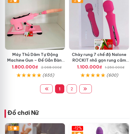
5
5
Máy Thủ Dâm Tự Động
Chày rung 7 chế độ Nalone
Machine Gun – Đế Gắn Bàn,
ROCKIT nhỏ gọn rung cảm
Kèm Dương Vật Giả Đẩy Sâu
biến Mạnh đa chế độ -
1.800.000₫
1.100.000₫
2.068.000₫
1.250.000₫
Siêu Phê
dochoijapan.com
(655)
(600)
1
2
Đồ chơi Nữ
5
-12%
5