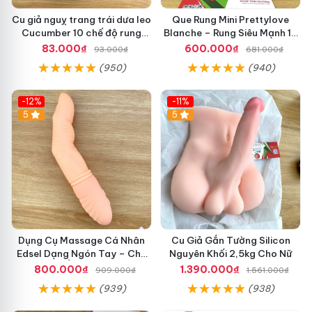
Cu giả nguỵ trang trái dưa leo
Que Rung Mini Prettylove
Cucumber 10 chế độ rung
Blanche – Rung Siêu Mạnh 12
điểm G
Chế Độ Kích Thích Điểm G
83.000₫
600.000₫
93.000₫
681.000₫
Lên Đỉnh Nhanh
(950)
(940)
-12%
-11%
5
5
Dụng Cụ Massage Cá Nhân
Cu Giả Gắn Tường Silicon
Edsel Dạng Ngón Tay – Chế
Nguyên Khối 2,5kg Cho Nữ
Độ Rung & Ấm Nhiệt Cao Cấp
800.000₫
1.390.000₫
909.000₫
1.561.000₫
(939)
(938)