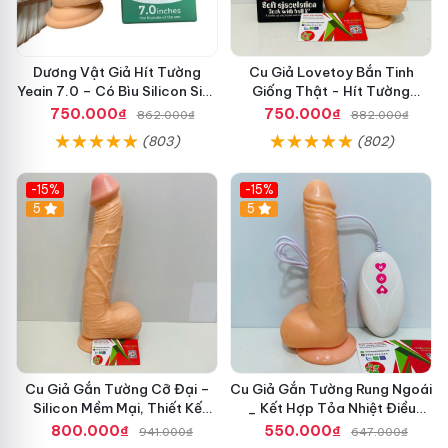
Dương Vật Giả Hít Tường
Cu Giả Lovetoy Bắn Tinh
Yeain 7.0 – Có Bìu Silicon Siêu
Giống Thật - Hít Tường
Mềm, Chính Hãng Cao Cấp
Chắc_Tự Sướng Cực Sướng
750.000₫
750.000₫
862.000₫
882.000₫
Cho Nữ
(803)
(802)
-15%
-15%
5
5
Cu Giả Gắn Tường Cỡ Đại –
Cu Giả Gắn Tường Rung Ngoái
Silicon Mềm Mại, Thiết Kế
_ Kết Hợp Tỏa Nhiệt Điều
Khổng Lồ Cho Ai Thích Cảm
Khiển Được Tiện Lợi
800.000₫
550.000₫
941.000₫
647.000₫
Giác Mạnh