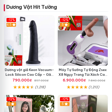
Dương Vật Hít Tường
-12%
-12%
4.5
5
Dương vật giả Keon Vacuum-
Máy Tự Sướng Tự Động Zsex
Lock Silicon Cao Cấp – Gân
X8 Ngụy Trang Túi Xách Cao
Nổi Mềm Mại, Đế Hút Chân
Cấp
790.000₫
6.900.000₫
897.000₫
7.840.000₫
Không
(1,218)
(1,213)
-12%
-12%
5
5