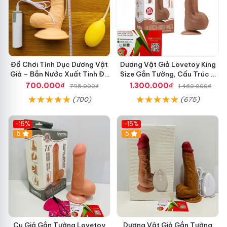
Đồ Chơi Tình Dục Dương Vật
Dương Vật Giả Lovetoy King
Giả – Bắn Nước Xuất Tinh Đa
Size Gắn Tường, Cấu Trúc 2
Chế Độ Rung, Hít Tường Chắc
Lớp Trượt Da
700.000₫
1.300.000₫
795.000₫
1.460.000₫
(700)
(675)
-15%
-15%
5
5
Cu Giả Gắn Tường Lovetoy
Dương Vật Giả Gắn Tường