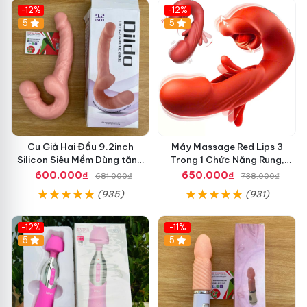
-12%
-12%
5
5
Cu Giả Hai Đầu 9.2inch
Máy Massage Red Lips 3
Silicon Siêu Mềm Dùng tăng
Trong 1 Chức Năng Rung,
khoái cảm khi quan hệ
Sóng Mút & Đá Lưỡi Mềm Mại
600.000₫
650.000₫
681.000₫
738.000₫
(935)
(931)
-12%
-11%
5
5