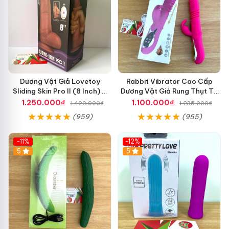
Dương Vật Giả Lovetoy
Rabbit Vibrator Cao Cấp
Sliding Skin Pro II (8 Inch) –
Dương Vật Giả Rung Thụt Tự
Chất Liệu Silicon 2 Lớp, Rung
Động, Phát Nhiệt Tăng Khoái
1.250.000₫
1.100.000₫
1.420.000₫
1.235.000₫
Đa Tần Cao Cấp
Cảm
(959)
(955)
-11%
-12%
5
5