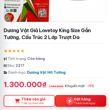
Dương Vật Giả Lovetoy King Size Gắn
Tường, Cấu Trúc 2 Lớp Trượt Da
Tình trạng:
Còn hàng
Sku:
2217
Danh mục:
Dương Vật Hít Tường
1.300.000₫
Khuyến mãi:
-11%
1.460.000₫
Thêm vào giỏ
Đặt hàng
Tiếp tục mua sắm
Thanh toán ngay