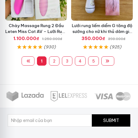
Chày Massage Rung 2 Đầu
Lưới rung liếm diểm G tăng độ
Leten Miss Cat AV – Lưỡi Rung
sướng cho nữ khi thủ dâm giá
Cực Mạnh & Chế Độ Sưởi Ấm
rẻ
1.100.000₫
350.000₫
1.250.000₫
393.000₫
Kích Thích Tột Đỉnh
(930)
(925)
1
2
3
4
5
SUBMIT