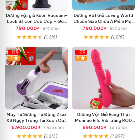
Dương vật giả Keon Vacuum-
Dương Vật Giả Loving World
Lock Silicon Cao Cấp – Gân
Chuẩn Size Châu Á Mềm Mại,
Nổi Mềm Mại, Đế Hút Chân
An Toàn
790.000₫
790.000₫
897.000₫
897.000₫
Không
(1,218)
(1,216)
-12%
-12%
5
5
Máy Tự Sướng Tự Động Zsex
Dương Vật Giả Rung Thụt
X8 Ngụy Trang Túi Xách Cao
Mannuo Ella Vibrating ROD
Cấp
Cao Cấp Cho Nữ
6.900.000₫
890.000₫
7.840.000₫
1.011.000₫
(1,213)
(1,207)