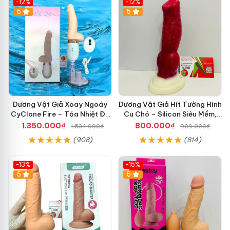
-12%
-12%
5
5
Dương Vật Giả Xoay Ngoáy
Dương Vật Giả Hít Tường Hình
CyClone Fire – Tỏa Nhiệt Đế
Cu Chó – Silicon Siêu Mềm,
Gắn Tường Rung Mạnh Cực
Cực Sướng Như Thật
1.350.000₫
800.000₫
1.534.000₫
909.000₫
Sướng
(908)
(814)
-13%
-15%
5
5