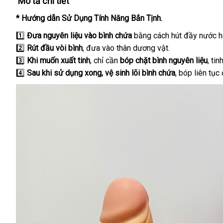
Mô tả chi tiết
* Hướng dẫn Sử Dụng Tính Năng Bắn Tịnh.
1️⃣
Đưa nguyên liệu vào bình chứa
bằng cách hút đầy nước ho
2️⃣
Rút đầu vòi bình
, đưa vào thân dương vật.
3️⃣
Khi muốn xuất tinh
, chỉ cần
bóp chặt bình nguyên liệu
, ti
4️⃣
Sau khi sử dụng xong, vệ sinh lõi bình chứa
, bóp liên tục