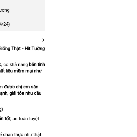
Dương
4/24)
iống Thật - Hít Tường
c
, có khả năng
bắn tinh
hất liệu mềm mại như
ẩm
được chị em săn
nh, giải tỏa nhu cầu
g)
ãn tốt
, an toàn tuyệt
 kế chân thực như thật