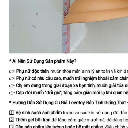
* Ai Nên Sử Dụng Sản phẩm Này?
👉
Phụ nữ độc thân
, muốn thỏa mãn sinh lý an toàn và kín đ
👉
Phụ nữ có nhu cầu cao, muốn trải nghiệm khoái cảm chân
👉
Chị em đang trong giai đoạn xa bạn tình, muốn giải tỏa si
👉
Cặp đôi muốn "đổi gió", tăng cảm giác mới lạ khi quan hệ
* Hướng Dẫn Sử Dụng Cu Giả Lovetoy Bắn Tinh Giống Thật 
1️⃣
Vệ sinh sạch sản phẩm
trước và sau khi sử dụng để đảm
2️⃣
Thêm gel bôi trơn
để tăng cảm giác mượt mà, dễ dàng hơ
3️⃣
Gắn sản phẩm lên tường hoặc bề mặt phẳng
, điều chỉnh v