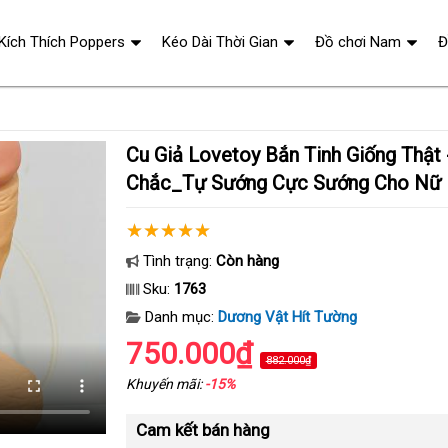
 Kích Thích Poppers
Kéo Dài Thời Gian
Đồ chơi Nam
Đ
Cu Giả Lovetoy Bắn Tinh Giống Thật - Hít Tường
Chắc_Tự Sướng Cực Sướng Cho Nữ
Tình trạng:
Còn hàng
Sku:
1763
Danh mục:
Dương Vật Hít Tường
750.000₫
882.000₫
Khuyến mãi:
-15%
Cam kết bán hàng