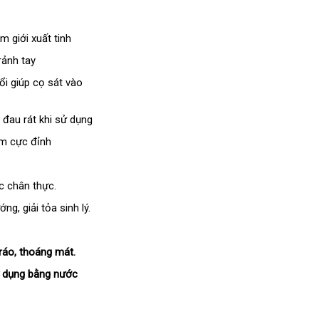
 giới xuất tinh
rảnh tay
ổi giúp cọ sát vào
 đau rát khi sử dụng
ảm cực đỉnh
c chân thực.
ng, giải tỏa sinh lý.
ráo, thoáng mát.
ử dụng bằng nước