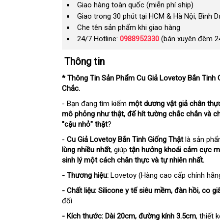
Giao hàng toàn quốc (miễn phí ship)
Giao trong 30 phút tại HCM & Hà Nội, Bình 
Che tên sản phẩm khi giao hàng
24/7 Hotline:
0988952330
(bán xuyên đêm 2
Thông tin
* Thông Tin Sản Phẩm Cu Giả Lovetoy Bắn Tinh G
Chắc.
- Bạn đang tìm kiếm
một dương vật giả chân thự
mô phỏng như thật, đế hít tường chắc chắn và c
"cậu nhỏ" thật
?
-
Cu Giả Lovetoy Bắn Tinh Giống Thật
là sản ph
lùng nhiều nhất
, giúp
tận hưởng khoái cảm cực mạ
sinh lý một cách chân thực và tự nhiên nhất.
- Thương hiệu:
Lovetoy (Hàng cao cấp chính hãn
- Chất liệu:
Silicone y tế siêu mềm, đàn hồi, co gi
đối
- Kích thước:
Dài 20cm, đường kính 3.5cm
, thiết