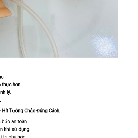
áo.
 thực hơn.
nh lý.
.
- Hít Tường Chắc Đúng Cách.
 bảo an toàn.
n khi sử dụng.
ị trí phù hợp.