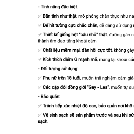
- Tính năng đặc biệt:
✅
Bắn tinh như thật
, mô phỏng chân thực như nam
✅
Đế hít tường cực chắc chắn
, dễ dàng sử dụng 
✅
Thiết kế giống hệt "cậu nhỏ" thật
, đường gân n
thành âm đạo tăng khoái cảm
✅
Chất liệu mềm mại, đàn hồi cực tốt
, không gây
✅
Kích thích điểm G mạnh mẽ
, mang lại khoái c
- Đối tượng sử dụng:
✅
Phụ nữ trên 18 tuổi
, muốn trải nghiệm cảm giá
✅
Các cặp đôi đồng giới "Gay - Les"
, muốn tự sướ
- Bảo quản:
✅
Tránh tiếp xúc nhiệt độ cao, bảo quản nơi khô 
✅
Vệ sinh sạch sẽ sản phẩm trước và sau khi s
sạch.