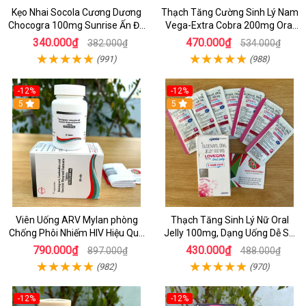
Kẹo Nhai Socola Cương Dương
Thạch Tăng Cường Sinh Lý Nam
Chocogra 100mg Sunrise Ấn Độ
Vega-Extra Cobra 200mg Oral
Chính Hãng
Jelly (Hộp 7 Gói) – Tăng Cương
340.000₫
470.000₫
382.000₫
534.000₫
Cứng & Kéo Dài Thời Gian
(991)
(988)
-12%
-12%
5
5
Viên Uống ARV Mylan phòng
Thạch Tăng Sinh Lý Nữ Oral
Chống Phôi Nhiếm HIV Hiệu Quả
Jelly 100mg, Dạng Uống Dễ Sử
- Hộp 30 viên
Dụng Hộp 7 Gói
790.000₫
430.000₫
897.000₫
488.000₫
(982)
(970)
-12%
-12%