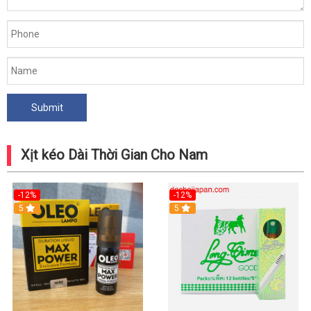
Xịt kéo Dài Thời Gian Cho Nam
-12%
-12%
5
5