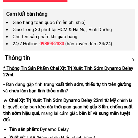
Cam kết bán hàng
Giao hàng toàn quốc (miễn phí ship)
Giao trong 30 phút tại HCM & Hà Nội, Bình Dương
Che tên sản phẩm khi giao hàng
24/7 Hotline:
0988952330
(bán xuyên đêm 24/24)
Thông tin
* Thông Tin Sản Phẩm Chai Xịt Trị Xuất Tinh Sớm Dynamo Delay
22ml.
- Bạn đang gặp tình trạng
xuất tinh sớm
,
thiếu tự tin trên giường
và
chưa làm bạn tình thỏa mãn
?
🔥
Chai Xịt Trị Xuất Tinh Sớm Dynamo Delay 22ml từ Mỹ
chính là
bí quyết giúp bạn
kéo dài thời gian quan hệ gấp 3 lần
,
chống xuất
tinh sớm hiệu quả
, mang lại cảm giác
bền bỉ và sung mãn tuyệt
đối.
Tên sản phẩm:
Dynamo Delay
Xuất xứ:
USA (Hàng nhập khẩu chính hãng)