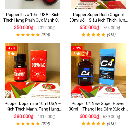
Popper Ibiza 10ml USA - Kích
Popper Super Rush Original
Thích Hưng Phấn Cực Mạnh Cho
30ml Đỏ – Siêu Kích Thích Hưng
Top & Bot, Mua Ngay Giá Rẻ
Phấn , Cực Phê Cho Top & Bot
350.000₫
650.000₫
402.000₫
764.000₫
(916)
(916)
-12%
-13%
5
5
Popper Dopamine 10ml USA –
Popper C4 New Super Power
Kích Thích Mạnh, Tăng Hưng
30ml – Thăng Hoa Cảm Xúc cho
Phấn Cho Top & Bot
Top&Bot
380.000₫
600.000₫
431.000₫
689.000₫
(914)
(913)