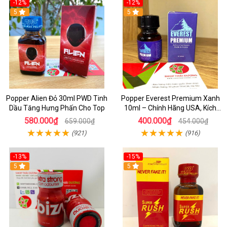
-12%
-12%
5
5
Popper Alien Đỏ 30ml PWD Tinh
Popper Everest Premium Xanh
Dầu Tăng Hưng Phấn Cho Top
10ml – Chính Hãng USA, Kích
Thích Hưng Phấn Cực Mạnh
580.000₫
400.000₫
659.000₫
454.000₫
(921)
(916)
-13%
-15%
5
5