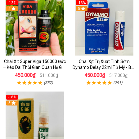
-12%
-13%
5
5
Chai Xịt Super Viga 150000 Đức
Chai Xịt Trị Xuất Tinh Sớm
– Kéo Dài Thời Gian Quan Hệ Gây
Dynamo Delay 22ml Từ Mỹ - Bền
Tê Nhẹ Hiệu Quả Tức Thì
Bỉ Hơn, Sung Mãn Hơn
450.000₫
450.000₫
511.000₫
517.000₫
(357)
(291)
-16%
5