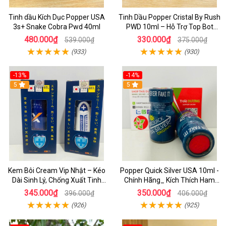
Tinh dầu Kích Dục Popper USA
Tinh Dầu Popper Cristal By Rush
3s+ Snake Cobra Pwd 40ml
PWD 10ml – Hỗ Trợ Top Bot
Sung Mãn
480.000₫
330.000₫
539.000₫
375.000₫
(933)
(930)
-13%
-14%
5
5
Kem Bôi Cream Vip Nhật – Kéo
Popper Quick Silver USA 10ml -
Dài Sinh Lý, Chống Xuất Tinh
Chính Hãng_ Kích Thích Ham
Sớm, Hiệu Quả Nhanh Cho Nam
Muốn Cực Đỉnh
345.000₫
350.000₫
396.000₫
406.000₫
(926)
(925)