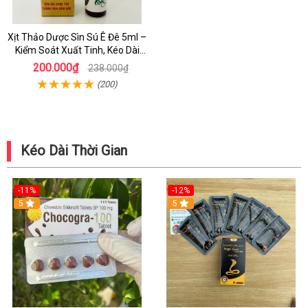
Xịt Thảo Dược Sìn Sú Ê Đê 5ml –
Kiểm Soát Xuất Tinh, Kéo Dài
Cuộc Yêu Hiệu Quả
200.000₫
238.000₫
(200)
Kéo Dài Thời Gian
-11%
-12%
5
5