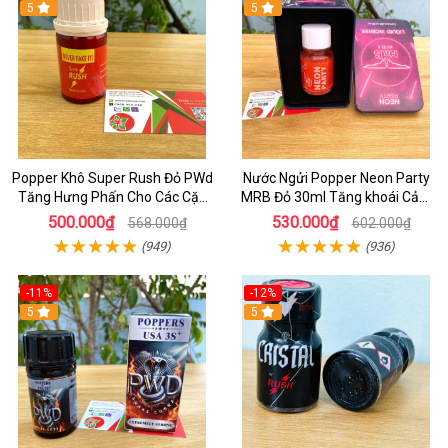
5
5
Popper Khô Super Rush Đỏ PWd
Nước Ngửi Popper Neon Party
Tăng Hưng Phấn Cho Các Cặp
MRB Đỏ 30ml Tăng khoái Cảm
Đôi
Mạnh Hộp THiếc
500.000₫
530.000₫
568.000₫
602.000₫
(949)
(936)
-11%
-12%
5
5