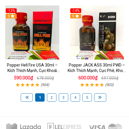
-13%
-14%
5
5
Popper Hell Fire USA 30ml –
Popper JACK ASS 30ml PWD –
Kích Thích Mạnh, Cực Khoái
Kích Thích Mạnh, Cực Phê, Khoái
Thăng Hoa - dochoijapan.com
Cảm
590.000₫
600.000₫
678.000₫
697.000₫
(904)
(903)
1
2
3
4
5