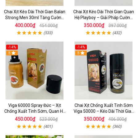
Chai Xịt Kéo Dài Thời Gian Balan
Chai Xịt Kéo Dài Thời Gian Quan
Strong Men 30ml Tăng Cường
Hệ Playboy – Giải Pháp Cường
Sinh Lý Nam Cực Mạnh
Dương Hiệu Quả Cho Nam Giới
400.000₫
350.000₫
454.000₫
397.000₫
(533)
(432)
-14%
-14%
5
5
Viga 60000 Spray Đức – Xịt
Chai Xịt Chống Xuất Tinh Sớm
Chống Xuất Tinh Sớm, Quan Hệ
Viga 50000 – Kéo Dài Thời Gian
Lâu Hơn, Chai 45ml
Quan Hệ, Dành Cho Nam Giới
450.000₫
350.000₫
523.000₫
406.000₫
(401)
(360)