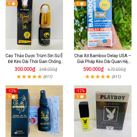
5
5
Cao Thảo Dược Trùm Sìn Sú Ê
Chai Xịt Bamboo Delay USA –
Đê Kéo Dài Thời Gian Chống
Giải Pháp Kéo Dài Quan Hệ,
Xuất Tinh Sớm Cho Nam
Chống Xuất Tinh Sớm Cực
300.000₫
590.000₫
348.000₫
670.000₫
Nhanh
(611)
(611)
-12%
-12%
5
5