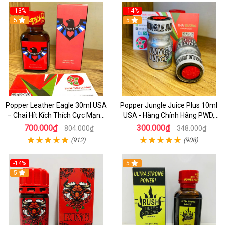
-13%
-14%
5
5
Popper Leather Eagle 30ml USA
Popper Jungle Juice Plus 10ml
– Chai Hít Kích Thích Cực Mạnh,
USA - Hàng Chính Hãng PWD,
Chính Hãng PWD
Hưng Phấn Cực Đỉnh
700.000₫
300.000₫
804.000₫
348.000₫
(912)
(908)
-14%
5
5