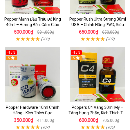
Popper Mạnh Đầu Trâu Đỏ King
Popper Rush Ultra Strong 30ml
40ml – Hương Bền, Cảm Giác
USA – Chính Hãng PWD, Siêu
Lâu, Chuẩn Cho Top & Bot
Kích Thích & Tăng Khoái Cảm
500.000₫
650.000₫
581.000₫
650.000₫
(908)
(907)
-15%
-15%
5
5
Popper Hardware 10ml Chính
Poppers C4 Vàng 30ml Mỹ –
Hãng - Kích Thích Cực
Tăng Hưng Phấn, Kích Thích Tột
Nhanh_Hưng Phấn Tột Đỉnh_
Độ Cho Top & Bot
350.000₫
600.000₫
411.000₫
705.000₫
Dành Cho LGBT
(907)
(905)