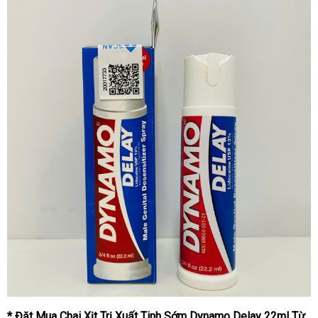
* Đặt Mua Chai Xịt Trị Xuất Tinh Sớm Dynamo Delay 22ml Từ