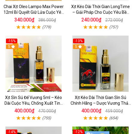
Chai Xịt Oleo Lampo Max Power
Xịt Kéo Dài Thời Gian LongTime
12ml Bí Quyết Giữ Lửa Cuộc Yêu
– Giải Pháp Cho Cuộc Yêu Bền
Bền Bỉ
Bỉ, Mạnh Mẽ
340.000₫
240.000₫
386.000₫
272.000₫
(779)
(757)
-15%
-13%
5
5
Xịt Sìn Sú Đế Vương 5ml – Kéo
Xịt Kéo Dài Thời Gian Sìn Sú
Dài Cuộc Yêu, Chống Xuất Tinh
Chính Hãng – Dược Vương Thảo
Sớm Hiệu Quả
Mộc Ê Đê 5ml
400.000₫
400.000₫
470.000₫
459.000₫
(755)
(654)
-14%
-12%