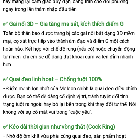
này mang lại cảm giác đầy đặn, căng tràn cho đối phương
ngay trong lần thâm nhập đầu tiên.
✅ Gai nổi 3D – Gia tăng ma sát, kích thích điểm G
Toàn bộ thân bao được trang bị các
gai nổi bật
dạng 3D mềm
mại, cọ xát trực tiếp vào thành âm đạo và điểm G một cách
hoàn hảo. Kết hợp với chế độ rung (nếu có) hoặc chuyển động
tự nhiên, chị em sẽ dễ dàng đạt khoái cảm và lên đỉnh nhanh
hơn.
✅ Quai đeo linh hoạt – Chống tuột 100%
- Điểm mạnh lớn nhất của Meleon chính là
quai đeo điều chỉnh
được
. Bạn có thể dễ dàng cố định vị trí, tránh tuyệt đối tình
trạng tuột ra ngoài hay bỏ lại bên trong khi thay đổi tư thế. Nói
không với sự cố mất vui trong "cuộc yêu".
✅ Kéo dài thời gian như vòng thắt (Cock Ring)
- Nhờ độ ôm khít vừa phải cùng quai đeo, sản phẩm hoạt