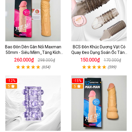
Bao Đôn Dên Gân Nổi Maxman
BCS Đôn Khúc Dương Vật Có
50mm - Siêu Mềm_Tăng Kích
Quay Đeo Dạng Soán Ốc Tăng
Thước_Kéo Dài Cuộc Yêu
Khoái Cảm Cho Cặp Đôi
260.000₫
150.000₫
298.000₫
170.000₫
(654)
(599)
-12%
-15%
5
5