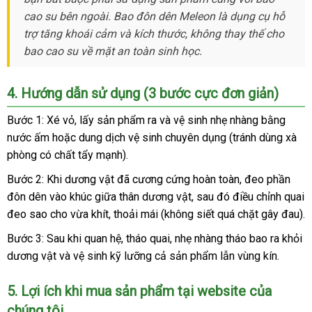
cao su bên ngoài
. Bao đôn dên Meleon là dụng cụ hỗ
trợ tăng khoái cảm và kích thước, không thay thế cho
bao cao su về mặt an toàn sinh học.
4. Hướng dẫn sử dụng (3 bước cực đơn giản)
Bước 1:
Xé vỏ, lấy sản phẩm ra và
vệ sinh nhẹ nhàng
bằng
nước ấm hoặc dung dịch vệ sinh chuyên dụng (tránh dùng xà
phòng có chất tẩy mạnh).
Bước 2:
Khi dương vật đã cương cứng hoàn toàn, đeo phần
đôn dên vào
khúc giữa thân dương vật
, sau đó điều chỉnh
quai
đeo
sao cho vừa khít, thoải mái (không siết quá chặt gây đau).
Bước 3:
Sau khi quan hệ, tháo quai, nhẹ nhàng
tháo bao ra khỏi
dương vật
và vệ sinh kỹ lưỡng cả sản phẩm lẫn vùng kín.
5. Lợi ích khi mua sản phẩm tại website của
chúng tôi