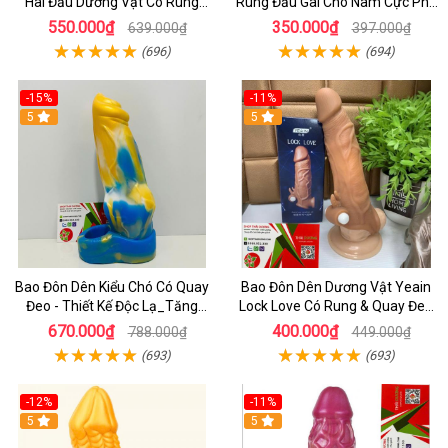
Hai Đầu Dương Vật Có Rung
Rung Đầu Gai Cho Nam Cực Phê
Nhánh - dochoijapan.com
Tăng 4cm
550.000₫
350.000₫
639.000₫
397.000₫
(696)
(694)
-15%
-11%
5
5
Bao Đôn Dên Kiểu Chó Có Quay
Bao Đôn Dên Dương Vật Yeain
Đeo - Thiết Kế Độc Lạ_Tăng
Lock Love Có Rung & Quay Đeo
Khoái Cảm Cực Đỉnh
Đôn To Dương Vật Cho Nam
670.000₫
400.000₫
788.000₫
449.000₫
(693)
(693)
-12%
-11%
5
5