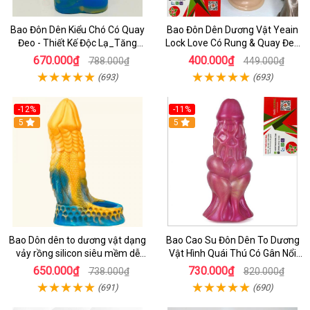
Bao Đôn Dên Kiểu Chó Có Quay
Bao Đôn Dên Dương Vật Yeain
Đeo - Thiết Kế Độc Lạ_Tăng
Lock Love Có Rung & Quay Đeo
Khoái Cảm Cực Đỉnh
Đôn To Dương Vật Cho Nam
670.000₫
400.000₫
788.000₫
449.000₫
(693)
(693)
-12%
-11%
5
5
Bao Dôn dên to dương vật dạng
Bao Cao Su Đôn Dên To Dương
vảy rồng silicon siêu mềm dễ
Vật Hình Quái Thú Có Gân Nổi
dùng làm tăng kích thước dương
Siêu Mềm
650.000₫
730.000₫
738.000₫
820.000₫
vật
(691)
(690)