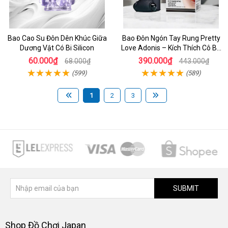
Bao Cao Su Đôn Dên Khúc Giữa
Bao Đôn Ngón Tay Rung Pretty
Dương Vật Có Bi Silicon
Love Adonis – Kích Thích Cô Bé
Cực Mạnh, Dễ Lên Đỉnh Nhanh
60.000₫
390.000₫
68.000₫
443.000₫
(599)
(589)
1
2
3
SUBMIT
Shop Đồ Chơi Japan