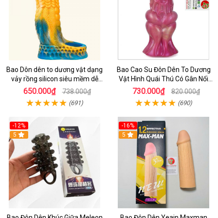
Bao Dôn dên to dương vật dạng
Bao Cao Su Đôn Dên To Dương
vảy rồng silicon siêu mềm dễ
Vật Hình Quái Thú Có Gân Nổi
dùng làm tăng kích thước dương
Siêu Mềm
650.000₫
730.000₫
738.000₫
820.000₫
vật
(691)
(690)
-12%
-16%
5
5
Bao Đôn Dên Khúc Giữa Meleon
Bao Đôn Dên Yeain Maxman