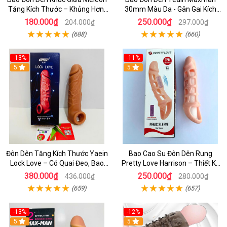
Tăng Kích Thước – Khủng Hơn,
30mm Màu Da - Gân Gai Kích
Chống Tuột
Thích, Tăng Kích Thước Cực
180.000₫
250.000₫
204.000₫
297.000₫
Đỉnh
(688)
(660)
-13%
-11%
5
5
Đôn Dên Tăng Kích Thước Yaein
Bao Cao Su Đôn Dên Rung
Lock Love – Có Quai Đeo, Bao
Pretty Love Harrison – Thiết Kế
Cao Su Giả Dương Vật Chính
Lưới Kích Thích Mạnh
380.000₫
250.000₫
436.000₫
280.000₫
Hãng
(659)
(657)
-13%
-12%
5
5