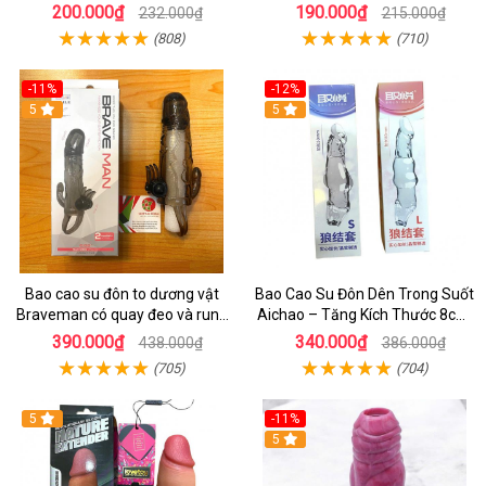
Định, Hỗ Trợ Nam Giới Yếu Sinh
Thước, Kéo Dài Quan Hệ
200.000₫
190.000₫
232.000₫
215.000₫
Lý
(808)
(710)
-11%
-12%
5
5
Bao cao su đôn to dương vật
Bao Cao Su Đôn Dên Trong Suốt
Braveman có quay đeo và rung
Aichao – Tăng Kích Thước 8cm,
hai đầu
Có Quai Đeo Bìu
390.000₫
340.000₫
438.000₫
386.000₫
(705)
(704)
5
-11%
5