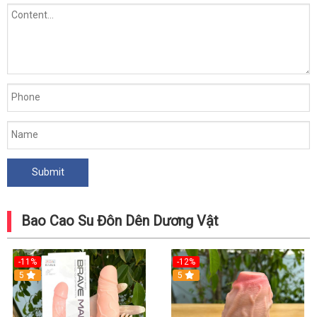
Bao Cao Su Đôn Dên Dương Vật
-11%
-12%
5
5