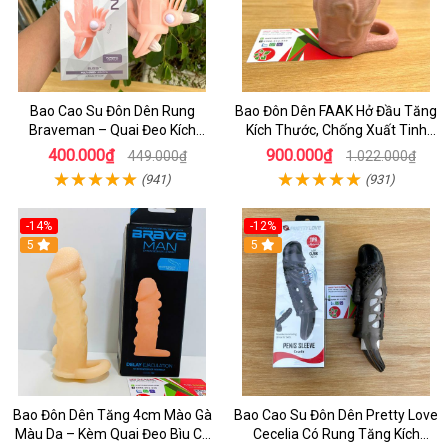
Bao Cao Su Đôn Dên Rung
Bao Đôn Dên FAAK Hở Đầu Tăng
Braveman – Quai Đeo Kích
Kích Thước, Chống Xuất Tinh
Thích Âm Vật & Hậu Môn
Sớm
400.000₫
900.000₫
449.000₫
1.022.000₫
(941)
(931)
-14%
-12%
5
5
Bao Đôn Dên Tăng 4cm Mào Gà
Bao Cao Su Đôn Dên Pretty Love
Màu Da – Kèm Quai Đeo Bìu Cố
Cecelia Có Rung Tăng Kích