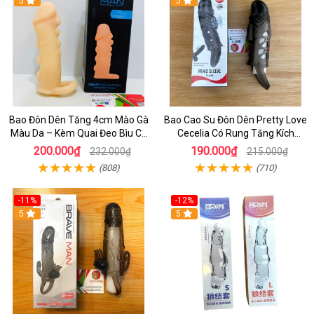
5
5
Bao Đôn Dên Tăng 4cm Mào Gà
Bao Cao Su Đôn Dên Pretty Love
Màu Da – Kèm Quai Đeo Bìu Cố
Cecelia Có Rung Tăng Kích
Định, Hỗ Trợ Nam Giới Yếu Sinh
Thước, Kéo Dài Quan Hệ
200.000₫
190.000₫
232.000₫
215.000₫
Lý
(808)
(710)
-11%
-12%
5
5