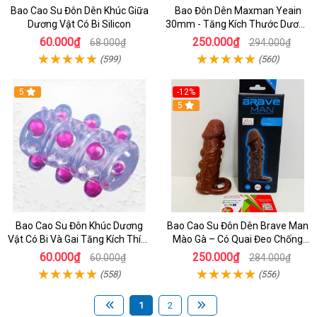
Bao Cao Su Đôn Dên Khúc Giữa
Bao Đôn Dên Maxman Yeain
Dương Vật Có Bi Silicon
30mm - Tăng Kích Thước Dương
Vật, Gân Nổi Cực Chất
60.000₫
250.000₫
68.000₫
294.000₫
(599)
(560)
5
-12%
5
Bao Cao Su Đôn Khúc Dương
Bao Cao Su Đôn Dên Brave Man
Vật Có Bi Và Gai Tăng Kích Thích
Mào Gà – Có Quai Đeo Chống
Khi Quan Hệ
Tuột, Tăng Khoái Cảm Cho Nam
60.000₫
250.000₫
60.000₫
284.000₫
(558)
(556)
1
2