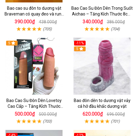
Bao cao su đôn to dương vật
Bao Cao Su Đôn Dên Trong Suốt
Braveman có quay đeo và rung
Aichao – Tăng Kích Thước 8cm,
hai đầu
Có Quai Đeo Bìu
390.000₫
340.000₫
438.000₫
386.000₫
(705)
(704)
5
-11%
5
Bao Cao Su Đôn Dên Lovetoy
Bao đôn dên to dương vật vảy
Cao Cấp – Tăng Kích Thước
cá hở đầu khấc dương vật
Dương Vật 3cm Cho Nam
500.000₫
620.000₫
500.000₫
696.000₫
(703)
(701)
-14%
-12%