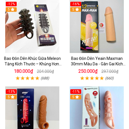
-12%
-16%
5
5
Bao Đôn Dên Khúc Giữa Meleon
Bao Đôn Dên Yeain Maxman
Tăng Kích Thước – Khủng Hơn,
30mm Màu Da - Gân Gai Kích
Chống Tuột
Thích, Tăng Kích Thước Cực
180.000₫
250.000₫
204.000₫
297.000₫
Đỉnh
(688)
(660)
-13%
-11%
5
5