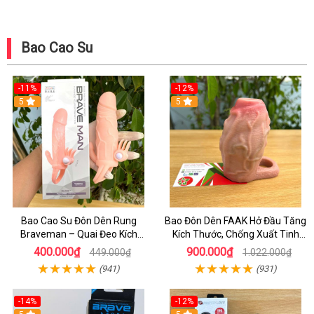
Bao Cao Su
-11%
-12%
5
5
Bao Cao Su Đôn Dên Rung
Bao Đôn Dên FAAK Hở Đầu Tăng
Braveman – Quai Đeo Kích
Kích Thước, Chống Xuất Tinh
Thích Âm Vật & Hậu Môn
Sớm
400.000₫
900.000₫
449.000₫
1.022.000₫
(941)
(931)
-14%
-12%