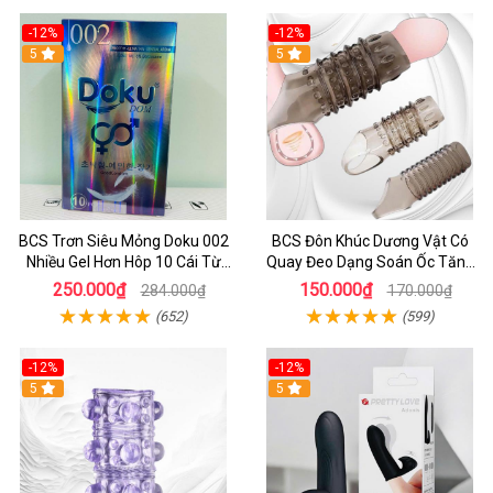
-12%
-12%
5
5
BCS Trơn Siêu Mỏng Doku 002
BCS Đôn Khúc Dương Vật Có
Nhiều Gel Hơn Hôp 10 Cái Từ
Quay Đeo Dạng Soán Ốc Tăng
Hàn Quốc
Khoái Cảm Cho Cặp Đôi
250.000₫
150.000₫
284.000₫
170.000₫
(652)
(599)
-12%
-12%
5
5