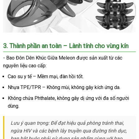
3. Thành phần an toàn – Lành tính cho vùng kín
- Bao Đôn Dên Khúc Giữa Meleon được sản xuất từ các
nguyên liệu cao cấp:
Cao su y tế
– Mềm mại, đàn hồi tốt.
Nhựa TPE/TPR
– Không mùi, không gây kích ứng da.
Không chứa Phthalate, không gây dị ứng với đa số người
dùng.
Lưu ý quan trọng:
Để đạt hiệu quả
phòng tránh thai,
ngừa HIV và các bệnh lây truyền qua đường tình dục
,
bạn bắt buộc phải sử dụng sản phẩm
cùng với bao