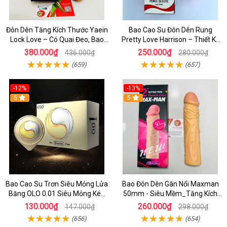
Đôn Dên Tăng Kích Thước Yaein
Bao Cao Su Đôn Dên Rung
Lock Love – Có Quai Đeo, Bao
Pretty Love Harrison – Thiết Kế
Cao Su Giả Dương Vật Chính
Lưới Kích Thích Mạnh
380.000₫
250.000₫
436.000₫
280.000₫
Hãng
(659)
(657)
-12%
-13%
5
5
Bao Cao Su Trơn Siêu Mỏng Lửa
Bao Đôn Dên Gân Nổi Maxman
Băng OLO 0.01 Siêu Mỏng Kéo
50mm - Siêu Mềm_Tăng Kích
Dài Thời Gian
Thước_Kéo Dài Cuộc Yêu
130.000₫
260.000₫
147.000₫
298.000₫
(656)
(654)