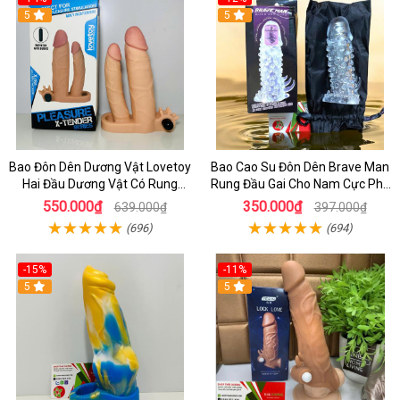
5
5
Bao Đôn Dên Dương Vật Lovetoy
Bao Cao Su Đôn Dên Brave Man
Hai Đầu Dương Vật Có Rung
Rung Đầu Gai Cho Nam Cực Phê
Nhánh - dochoijapan.com
Tăng 4cm
550.000₫
350.000₫
639.000₫
397.000₫
(696)
(694)
-15%
-11%
5
5