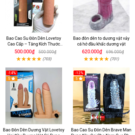
Bao Cao Su Đôn Dên Lovetoy
Bao đôn dên to dương vật vảy
Cao Cấp – Tăng Kích Thước
cá hở đầu khấc dương vật
Dương Vật 3cm Cho Nam
500.000₫
620.000₫
500.000₫
696.000₫
(703)
(701)
-14%
-12%
5
5
Bao Đôn Dên Dương Vật Lovetoy
Bao Cao Su Đôn Dên Brave Man