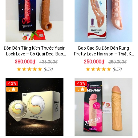
Đôn Dên Tăng Kích Thước Yaein
Bao Cao Su Đôn Dên Rung
Lock Love – Có Quai Đeo, Bao
Pretty Love Harrison – Thiết Kế
Cao Su Giả Dương Vật Chính
Lưới Kích Thích Mạnh
380.000₫
250.000₫
436.000₫
280.000₫
Hãng
(659)
(657)
-12%
-13%
5
5