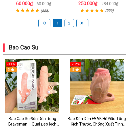
Khi Quan Hệ
Tuột, Tăng Khoái Cảm Cho Nam
60.000₫
250.000₫
60.000₫
284.000₫
(558)
(556)
1
2
Bao Cao Su
-11%
-12%
5
5
Bao Cao Su Đôn Dên Rung
Bao Đôn Dên FAAK Hở Đầu Tăng
Braveman – Quai Đeo Kích
Kích Thước, Chống Xuất Tinh