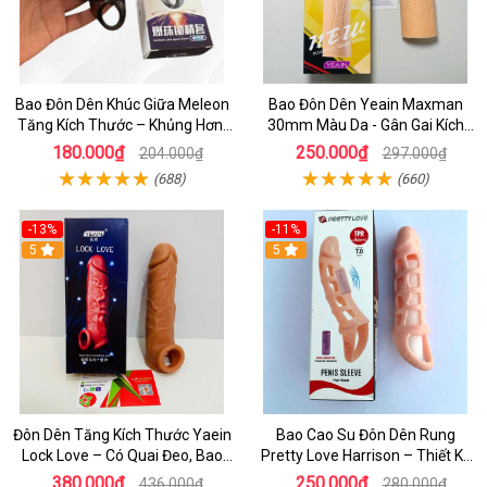
Bao Đôn Dên Khúc Giữa Meleon
Bao Đôn Dên Yeain Maxman
Tăng Kích Thước – Khủng Hơn,
30mm Màu Da - Gân Gai Kích
Chống Tuột
Thích, Tăng Kích Thước Cực
180.000₫
250.000₫
204.000₫
297.000₫
Đỉnh
(688)
(660)
-13%
-11%
5
5
Đôn Dên Tăng Kích Thước Yaein
Bao Cao Su Đôn Dên Rung
Lock Love – Có Quai Đeo, Bao
Pretty Love Harrison – Thiết Kế
Cao Su Giả Dương Vật Chính
Lưới Kích Thích Mạnh
380.000₫
250.000₫
436.000₫
280.000₫