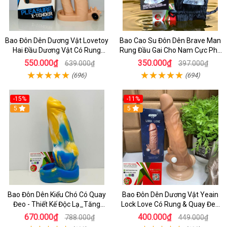
Bao Đôn Dên Dương Vật Lovetoy
Bao Cao Su Đôn Dên Brave Man
Hai Đầu Dương Vật Có Rung
Rung Đầu Gai Cho Nam Cực Phê
Nhánh - dochoijapan.com
Tăng 4cm
550.000₫
350.000₫
639.000₫
397.000₫
(696)
(694)
-15%
-11%
5
5
Bao Đôn Dên Kiểu Chó Có Quay
Bao Đôn Dên Dương Vật Yeain
Đeo - Thiết Kế Độc Lạ_Tăng
Lock Love Có Rung & Quay Đeo
Khoái Cảm Cực Đỉnh
Đôn To Dương Vật Cho Nam
670.000₫
400.000₫
788.000₫
449.000₫