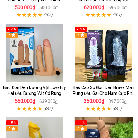
Dương Vật 3cm Cho Nam
500.000₫
620.000₫
500.000₫
696.000₫
(703)
(701)
-14%
-12%
5
5
Bao Đôn Dên Dương Vật Lovetoy
Bao Cao Su Đôn Dên Brave Man
Hai Đầu Dương Vật Có Rung
Rung Đầu Gai Cho Nam Cực Phê
Nhánh - dochoijapan.com
Tăng 4cm
550.000₫
350.000₫
639.000₫
397.000₫
(696)
(694)
-15%
-11%
5
5