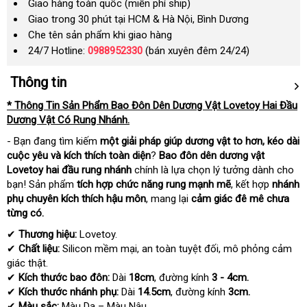
Giao hàng toàn quốc (miễn phí ship)
Giao trong 30 phút tại HCM & Hà Nội, Bình Dương
Che tên sản phẩm khi giao hàng
24/7 Hotline:
0988952330
(bán xuyên đêm 24/24)
Thông tin
* Thông Tin Sản Phẩm Bao Đôn Dên Dương Vật Lovetoy Hai Đầu
Dương Vật Có Rung Nhánh.
- Bạn đang tìm kiếm
một giải pháp giúp dương vật to hơn, kéo dài
cuộc yêu và kích thích toàn diện
?
Bao đôn dên dương vật
Lovetoy hai đầu rung nhánh
chính là lựa chọn lý tưởng dành cho
bạn! Sản phẩm
tích hợp chức năng rung mạnh mẽ
, kết hợp
nhánh
phụ chuyên kích thích hậu môn
, mang lại
cảm giác đê mê chưa
từng có.
✔
Thương hiệu:
Lovetoy.
✔
Chất liệu:
Silicon mềm mại, an toàn tuyệt đối, mô phỏng cảm
giác thật.
✔
Kích thước bao đôn:
Dài
18cm
, đường kính
3 - 4cm.
✔
Kích thước nhánh phụ:
Dài
14.5cm
, đường kính
3cm.
✔
Màu sắc:
Màu Da – Màu Nâu.