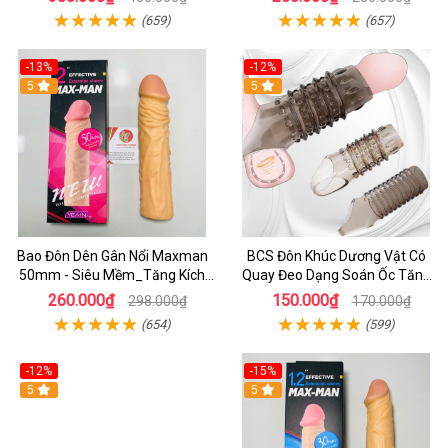
Hãng
(659)
(657)
-13%
-12%
5
5
Bao Đôn Dên Gân Nổi Maxman
BCS Đôn Khúc Dương Vật Có
50mm - Siêu Mềm_Tăng Kích
Quay Đeo Dạng Soán Ốc Tăng
Thước_Kéo Dài Cuộc Yêu
Khoái Cảm Cho Cặp Đôi
260.000₫
150.000₫
298.000₫
170.000₫
(654)
(599)
-12%
-15%
5
5