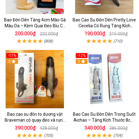
Bao Đôn Dên Tăng 4cm Mào Gà
Bao Cao Su Đôn Dên Pretty Love
Màu Da – Kèm Quai Đeo Bìu Cố
Cecelia Có Rung Tăng Kích
Định, Hỗ Trợ Nam Giới Yếu Sinh
Thước, Kéo Dài Quan Hệ
200.000₫
190.000₫
232.000₫
215.000₫
Lý
(808)
(710)
-11%
-12%
5
5
Bao cao su đôn to dương vật
Bao Cao Su Đôn Dên Trong Suốt
Braveman có quay đeo và rung
Aichao – Tăng Kích Thước 8cm,
hai đầu
Có Quai Đeo Bìu
390.000₫
340.000₫
438.000₫
386.000₫
(705)
(704)