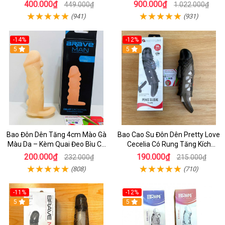
Thích Âm Vật & Hậu Môn
Sớm
400.000₫
900.000₫
449.000₫
1.022.000₫
(941)
(931)
-14%
-12%
5
5
Bao Đôn Dên Tăng 4cm Mào Gà
Bao Cao Su Đôn Dên Pretty Love
Màu Da – Kèm Quai Đeo Bìu Cố
Cecelia Có Rung Tăng Kích
Định, Hỗ Trợ Nam Giới Yếu Sinh
Thước, Kéo Dài Quan Hệ
200.000₫
190.000₫
232.000₫
215.000₫
Lý
(808)
(710)
-11%
-12%
5
5