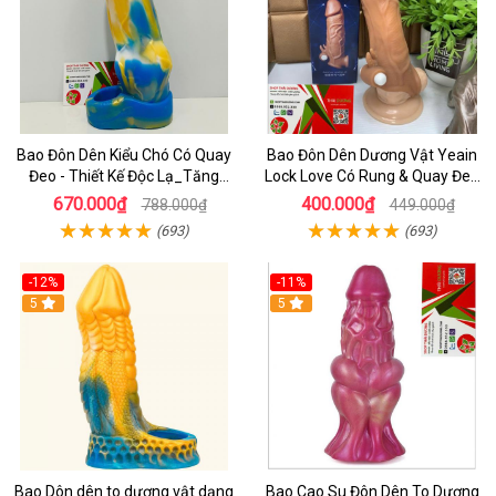
Bao Đôn Dên Kiểu Chó Có Quay
Bao Đôn Dên Dương Vật Yeain
Đeo - Thiết Kế Độc Lạ_Tăng
Lock Love Có Rung & Quay Đeo
Khoái Cảm Cực Đỉnh
Đôn To Dương Vật Cho Nam
670.000₫
400.000₫
788.000₫
449.000₫
(693)
(693)
-12%
-11%
5
5
Bao Dôn dên to dương vật dạng
Bao Cao Su Đôn Dên To Dương