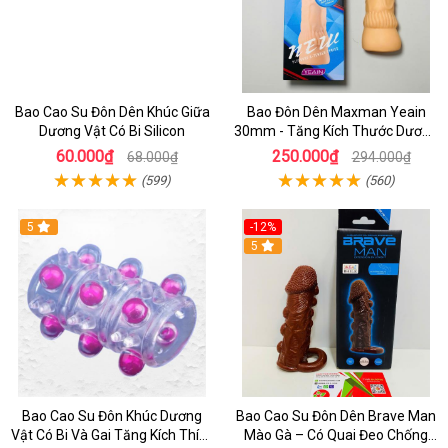
Bao Cao Su Đôn Dên Khúc Giữa
Bao Đôn Dên Maxman Yeain
Dương Vật Có Bi Silicon
30mm - Tăng Kích Thước Dương
Vật, Gân Nổi Cực Chất
60.000₫
250.000₫
68.000₫
294.000₫
(599)
(560)
5
-12%
5
Bao Cao Su Đôn Khúc Dương
Bao Cao Su Đôn Dên Brave Man
Vật Có Bi Và Gai Tăng Kích Thích
Mào Gà – Có Quai Đeo Chống