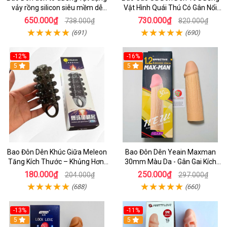
vảy rồng silicon siêu mềm dễ
Vật Hình Quái Thú Có Gân Nổi
dùng làm tăng kích thước dương
Siêu Mềm
650.000₫
730.000₫
738.000₫
820.000₫
vật
(691)
(690)
-12%
-16%
5
5
Bao Đôn Dên Khúc Giữa Meleon
Bao Đôn Dên Yeain Maxman
Tăng Kích Thước – Khủng Hơn,
30mm Màu Da - Gân Gai Kích
Chống Tuột
Thích, Tăng Kích Thước Cực
180.000₫
250.000₫
204.000₫
297.000₫
Đỉnh
(688)
(660)
-13%
-11%
5
5