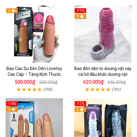
5
-11%
5
Bao Cao Su Đôn Dên Lovetoy
Bao đôn dên to dương vật vảy
Cao Cấp – Tăng Kích Thước
cá hở đầu khấc dương vật
Dương Vật 3cm Cho Nam
500.000₫
620.000₫
500.000₫
696.000₫
(703)
(701)
-14%
-12%
5
5