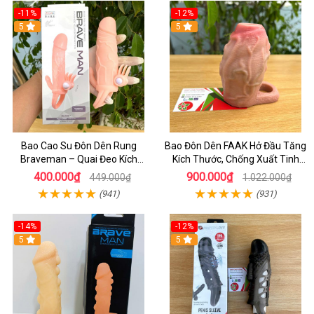
-11%
-12%
5
5
Bao Cao Su Đôn Dên Rung
Bao Đôn Dên FAAK Hở Đầu Tăng
Braveman – Quai Đeo Kích
Kích Thước, Chống Xuất Tinh
Thích Âm Vật & Hậu Môn
Sớm
400.000₫
900.000₫
449.000₫
1.022.000₫
(941)
(931)
-14%
-12%
5
5