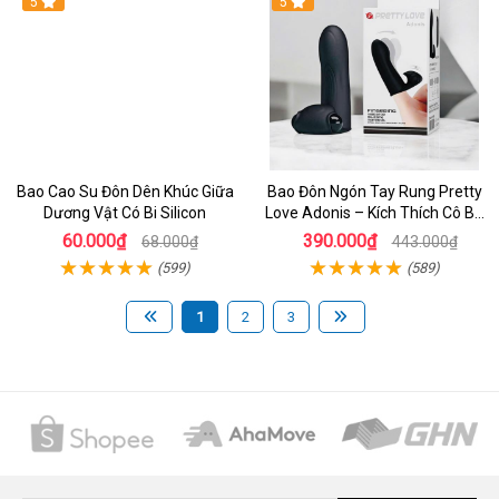
5
5
Bao Cao Su Đôn Dên Khúc Giữa
Bao Đôn Ngón Tay Rung Pretty
Dương Vật Có Bi Silicon
Love Adonis – Kích Thích Cô Bé
Cực Mạnh, Dễ Lên Đỉnh Nhanh
60.000₫
390.000₫
68.000₫
443.000₫
(599)
(589)
1
2
3