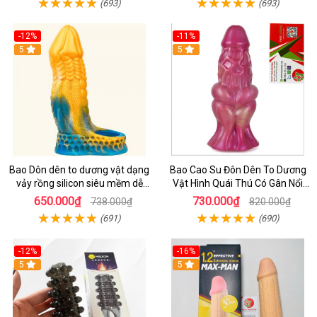
(693)
(693)
-12%
-11%
5
5
Bao Dôn dên to dương vật dạng
Bao Cao Su Đôn Dên To Dương
vảy rồng silicon siêu mềm dễ
Vật Hình Quái Thú Có Gân Nổi
dùng làm tăng kích thước dương
Siêu Mềm
650.000₫
730.000₫
738.000₫
820.000₫
vật
(691)
(690)
-12%
-16%
5
5