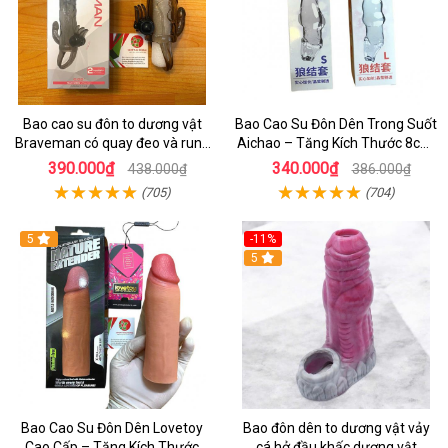
Bao cao su đôn to dương vật
Bao Cao Su Đôn Dên Trong Suốt
Braveman có quay đeo và rung
Aichao – Tăng Kích Thước 8cm,
hai đầu
Có Quai Đeo Bìu
390.000₫
340.000₫
438.000₫
386.000₫
(705)
(704)
5
-11%
5
Bao Cao Su Đôn Dên Lovetoy
Bao đôn dên to dương vật vảy
Cao Cấp – Tăng Kích Thước
cá hở đầu khấc dương vật