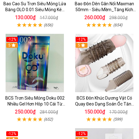
Bao Cao Su Trơn Siêu Mỏng Lửa
Bao Đôn Dên Gân Nổi Maxman
Băng OLO 0.01 Siêu Mỏng Kéo
50mm - Siêu Mềm_Tăng Kích
Dài Thời Gian
Thước_Kéo Dài Cuộc Yêu
130.000₫
260.000₫
147.000₫
298.000₫
(656)
(654)
-12%
-12%
5
5
BCS Trơn Siêu Mỏng Doku 002
BCS Đôn Khúc Dương Vật Có
Nhiều Gel Hơn Hôp 10 Cái Từ
Quay Đeo Dạng Soán Ốc Tăng
Hàn Quốc
Khoái Cảm Cho Cặp Đôi
250.000₫
150.000₫
284.000₫
170.000₫
(652)
(599)
-12%
-12%