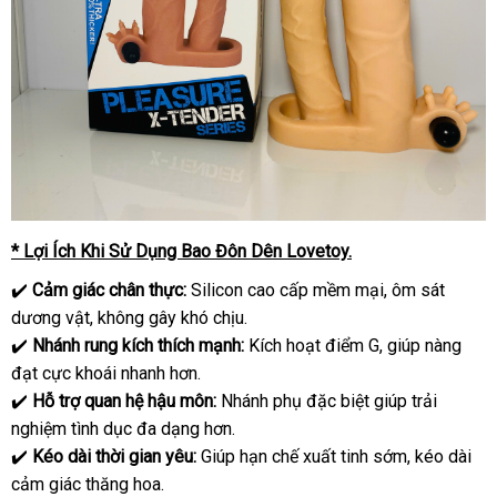
* Lợi Ích Khi Sử Dụng Bao Đôn Dên Lovetoy.
✔️
Cảm giác chân thực:
Silicon cao cấp mềm mại, ôm sát
dương vật, không gây khó chịu.
✔️
Nhánh rung kích thích mạnh:
Kích hoạt điểm G, giúp nàng
đạt cực khoái nhanh hơn.
✔️
Hỗ trợ quan hệ hậu môn:
Nhánh phụ đặc biệt giúp trải
nghiệm tình dục đa dạng hơn.
✔️
Kéo dài thời gian yêu:
Giúp hạn chế xuất tinh sớm, kéo dài
cảm giác thăng hoa.