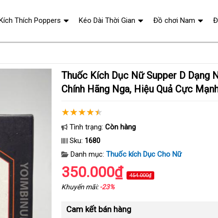
 Kích Thích Poppers
Kéo Dài Thời Gian
Đồ chơi Nam
Đ
Thuốc Kích Dục Nữ Supper D Dạng Nước – Hàng
Chính Hãng Nga, Hiệu Quả Cực Mạn
Tình trạng:
Còn hàng
Sku:
1680
Danh mục:
Thuốc kích Dục Cho Nữ
350.000₫
454.000₫
Khuyến mãi:
-23%
Cam kết bán hàng