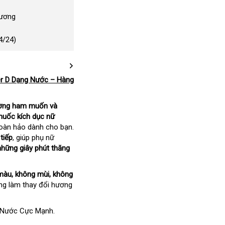
Dương
4/24)
er D Dạng Nước – Hàng
ường ham muốn và
huốc kích dục nữ
 hoàn hảo dành cho bạn.
 tiếp
, giúp phụ nữ
hững giây phút thăng
màu, không mùi, không
ng làm thay đổi hương
 Nước Cực Mạnh.