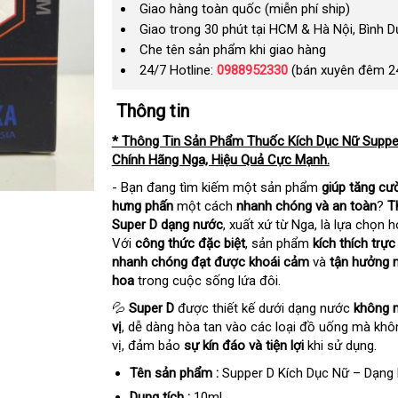
Giao hàng toàn quốc (miễn phí ship)
Giao trong 30 phút tại HCM & Hà Nội, Bình 
Che tên sản phẩm khi giao hàng
24/7 Hotline:
0988952330
(bán xuyên đêm 2
Thông tin
* Thông Tin Sản Phẩm Thuốc Kích Dục Nữ Supp
Chính Hãng Nga, Hiệu Quả Cực Mạnh.
- Bạn đang tìm kiếm một sản phẩm
giúp tăng c
hưng phấn
một cách
nhanh chóng và an toàn
?
T
Super D dạng nước
, xuất xứ từ Nga, là lựa chọn
Với
công thức đặc biệt
, sản phẩm
kích thích trực
nhanh chóng đạt được khoái cảm
và
tận hưởng n
hoa
trong cuộc sống lứa đôi.
💦
Super D
được thiết kế dưới dạng nước
không 
vị
, dễ dàng hòa tan vào các loại đồ uống mà khô
vị, đảm bảo
sự kín đáo và tiện lợi
khi sử dụng.
Tên sản phẩm :
Supper D Kích Dục Nữ – Dạng
Dung tích :
10ml.