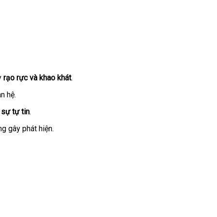
y
rạo rực và khao khát
.
n hệ.
à
sự tự tin
.
g gây phát hiện.