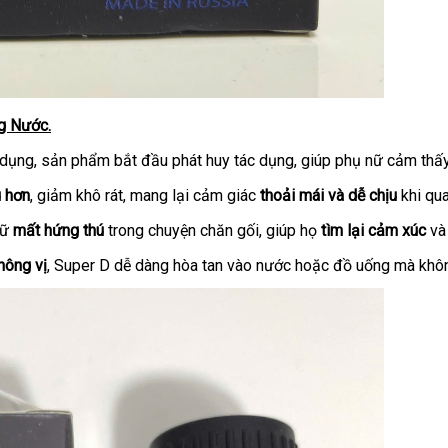
g Nước.
dụng, sản phẩm bắt đầu phát huy tác dụng, giúp phụ nữ cảm thấ
u hơn
, giảm khô rát, mang lại cảm giác
thoải mái và dễ chịu
khi qua
nữ
mất hứng thú
trong chuyện chăn gối, giúp họ
tìm lại cảm xúc
v
hông vị
, Super D dễ dàng hòa tan vào nước hoặc đồ uống mà khôn