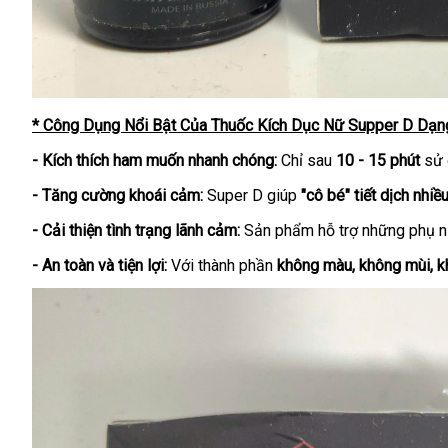
* Công Dụng Nổi Bật Của Thuốc Kích Dục Nữ Supper D Dạn
- Kích thích ham muốn nhanh chóng:
Chỉ sau
10 - 15 phút
sử 
- Tăng cường khoái cảm:
Super D giúp
"cô bé" tiết dịch nhiề
- Cải thiện tình trạng lãnh cảm:
Sản phẩm hỗ trợ những phụ 
- An toàn và tiện lợi:
Với thành phần
không màu, không mùi, k