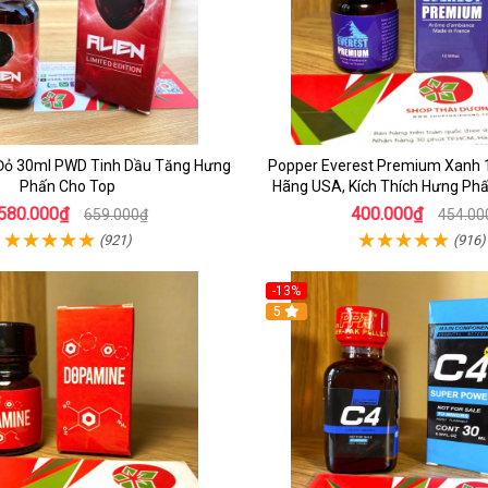
 Đỏ 30ml PWD Tinh Dầu Tăng Hưng
Popper Everest Premium Xanh 
Phấn Cho Top
Hãng USA, Kích Thích Hưng Ph
580.000₫
400.000₫
659.000₫
454.00
(921)
(916)
-13%
5