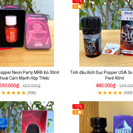
-11%
5
Popper Neon Party MRB Đỏ 30ml
Tinh dầu Kích Dục Popper USA 3
khoái Cảm Mạnh Hộp THiếc
Pwd 40ml
530.000₫
480.000₫
602.000₫
539.00
(936)
(933)
-12%
5