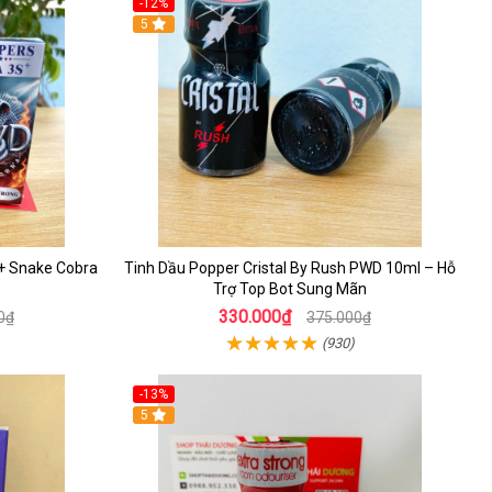
-12%
5
s+ Snake Cobra
Tinh Dầu Popper Cristal By Rush PWD 10ml – Hỗ
Trợ Top Bot Sung Mãn
330.000₫
0₫
375.000₫
(930)
-13%
5