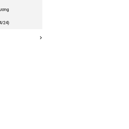
Dương
4/24)