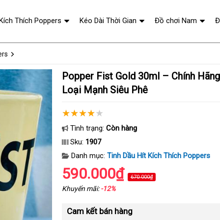
 Kích Thích Poppers
Kéo Dài Thời Gian
Đồ chơi Nam
Đ
ers
Popper Fist Gold 30ml – Chính Hãng Mỹ PWD USA,
Loại Mạnh Siêu Phê
Tình trạng:
Còn hàng
Sku:
1907
Danh mục:
Tinh Dầu Hít Kích Thích Poppers
590.000₫
670.000₫
Khuyến mãi:
-12%
Cam kết bán hàng