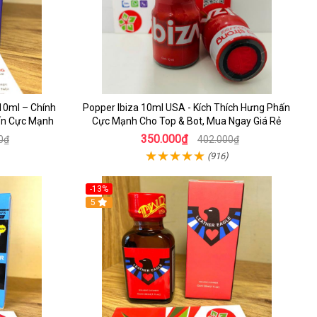
10ml – Chính
Popper Ibiza 10ml USA - Kích Thích Hưng Phấn
ấn Cực Mạnh
Cực Mạnh Cho Top & Bot, Mua Ngay Giá Rẻ
350.000₫
0₫
402.000₫
(916)
-13%
5