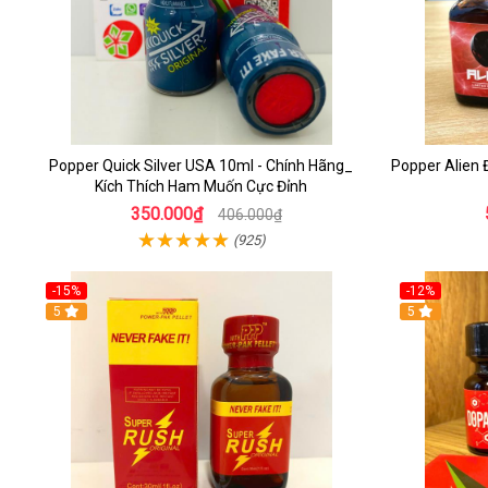
Popper Quick Silver USA 10ml - Chính Hãng_
Popper Alien
Kích Thích Ham Muốn Cực Đỉnh
350.000₫
406.000₫
(925)
-15%
-12%
5
5