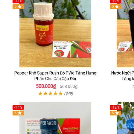
-12%
-12%
5
5
Popper Khô Super Rush Đỏ PWd Tăng Hưng
Nước Ngửi 
Phấn Cho Các Cặp Đôi
Tăng 
500.000₫
568.000₫
(949)
-14%
-12%
5
5