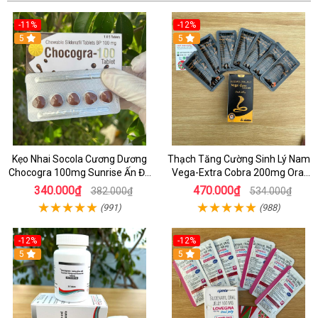
-11%
-12%
5
5
Kẹo Nhai Socola Cương Dương
Thạch Tăng Cường Sinh Lý Nam
Chocogra 100mg Sunrise Ấn Độ
Vega-Extra Cobra 200mg Oral
Chính Hãng
Jelly (Hộp 7 Gói) – Tăng Cương
340.000₫
470.000₫
382.000₫
534.000₫
Cứng & Kéo Dài Thời Gian
(991)
(988)
-12%
-12%
5
5