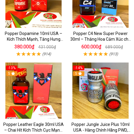
Popper Dopamine 10ml USA –
Popper C4 New Super Power
Kích Thích Mạnh, Tăng Hưng
30ml – Thăng Hoa Cảm Xúc cho
Phấn Cho Top & Bot
Top&Bot
380.000₫
600.000₫
431.000₫
689.000₫
(914)
(913)
-13%
-14%
5
5
Popper Leather Eagle 30ml USA
Popper Jungle Juice Plus 10ml
– Chai Hít Kích Thích Cực Mạnh,
USA - Hàng Chính Hãng PWD,