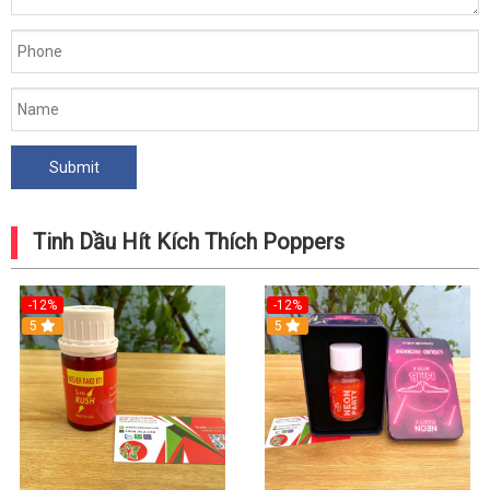
Tinh Dầu Hít Kích Thích Poppers
-12%
-12%
5
5