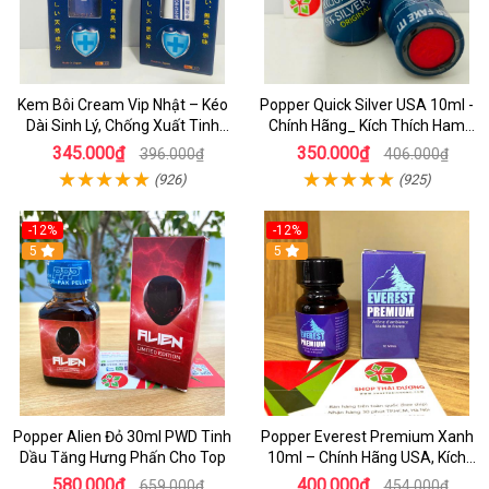
Kem Bôi Cream Vip Nhật – Kéo
Popper Quick Silver USA 10ml -
Dài Sinh Lý, Chống Xuất Tinh
Chính Hãng_ Kích Thích Ham
Sớm, Hiệu Quả Nhanh Cho Nam
Muốn Cực Đỉnh
345.000₫
350.000₫
396.000₫
406.000₫
(926)
(925)
-12%
-12%
5
5
Popper Alien Đỏ 30ml PWD Tinh
Popper Everest Premium Xanh
Dầu Tăng Hưng Phấn Cho Top
10ml – Chính Hãng USA, Kích
Thích Hưng Phấn Cực Mạnh
580.000₫
400.000₫
659.000₫
454.000₫