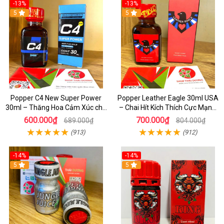
-13%
-13%
5
5
Popper C4 New Super Power
Popper Leather Eagle 30ml USA
30ml – Thăng Hoa Cảm Xúc cho
– Chai Hít Kích Thích Cực Mạnh,
Top&Bot
Chính Hãng PWD
600.000₫
700.000₫
689.000₫
804.000₫
(913)
(912)
-14%
-14%
5
5