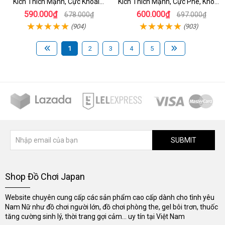
Kích Thích Mạnh, Cực Khoái
Kích Thích Mạnh, Cực Phê, Khoái
Thăng Hoa - dochoijapan.com
Cảm
590.000₫
600.000₫
678.000₫
697.000₫
(904)
(903)
1
2
3
4
5
SUBMIT
Shop Đồ Chơi Japan
Website chuyên cung cấp các sản phẩm cao cấp dành cho tình yêu
Nam Nữ như đồ chơi người lớn, đồ chơi phòng the, gel bôi trơn, thuốc
tăng cường sinh lý, thời trang gợi cảm... uy tín tại Việt Nam