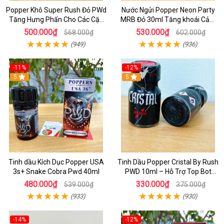
Popper Khô Super Rush Đỏ PWd
Nước Ngửi Popper Neon Party
Tăng Hưng Phấn Cho Các Cặp
MRB Đỏ 30ml Tăng khoái Cảm
Đôi
Mạnh Hộp THiếc
500.000₫
530.000₫
568.000₫
602.000₫
(949)
(936)
-11%
-12%
5
5
Tinh dầu Kích Dục Popper USA
Tinh Dầu Popper Cristal By Rush
3s+ Snake Cobra Pwd 40ml
PWD 10ml – Hỗ Trợ Top Bot
Sung Mãn
480.000₫
330.000₫
539.000₫
375.000₫
(933)
(930)
-14%
-12%