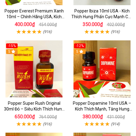
Popper Everest Premium Xanh
Popper Ibiza 10ml USA - Kích
10ml – Chính Hãng USA, Kích
Thích Hưng Phấn Cực Mạnh Cho
Thích Hưng Phấn Cực Mạnh
Top & Bot, Mua Ngay Giá Rẻ
400.000₫
350.000₫
454.000₫
402.000₫
(916)
(916)
-15%
-12%
5
5
Popper Super Rush Original
Popper Dopamine 10ml USA –
30ml Đỏ – Siêu Kích Thích Hưng
Kích Thích Mạnh, Tăng Hưng
Phấn , Cực Phê Cho Top & Bot
Phấn Cho Top & Bot
650.000₫
380.000₫
764.000₫
431.000₫
(916)
(914)