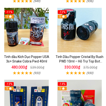
(949)
(936)
-11%
-12%
5
5
Tinh dầu Kích Dục Popper USA
Tinh Dầu Popper Cristal By Rush
3s+ Snake Cobra Pwd 40ml
PWD 10ml – Hỗ Trợ Top Bot
Sung Mãn
480.000₫
330.000₫
539.000₫
375.000₫
(933)
(930)
-13%
-14%
5
5