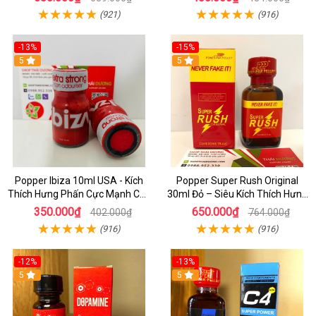
(921)
(916)
-13%
-15%
5
5
Popper Ibiza 10ml USA - Kích
Popper Super Rush Original
Thích Hưng Phấn Cực Mạnh Cho
30ml Đỏ – Siêu Kích Thích Hưng
Top & Bot, Mua Ngay Giá Rẻ
Phấn , Cực Phê Cho Top & Bot
350.000₫
650.000₫
402.000₫
764.000₫
(916)
(916)
-12%
-13%
5
5