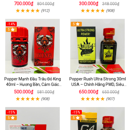
Chính Hãng PWD
Hưng Phấn Cực Đỉnh
700.000₫
300.000₫
804.000₫
348.000₫
(912)
(908)
-14%
5
5
Popper Mạnh Đầu Trâu Đỏ King
Popper Rush Ultra Strong 30ml
40ml – Hương Bền, Cảm Giác
USA – Chính Hãng PWD, Siêu
Lâu, Chuẩn Cho Top & Bot
Kích Thích & Tăng Khoái Cảm
500.000₫
650.000₫
581.000₫
650.000₫
(908)
(907)
-15%
-15%
5
5