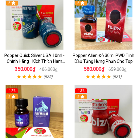
5
5
Popper Quick Silver USA 10ml -
Popper Alien Đỏ 30ml PWD Tinh
Chính Hãng_ Kích Thích Ham
Dầu Tăng Hưng Phấn Cho Top
Muốn Cực Đỉnh
350.000₫
580.000₫
406.000₫
659.000₫
(925)
(921)
-12%
-13%
5
5