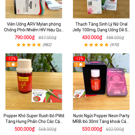
Viên Uống ARV Mylan phòng
Thạch Tăng Sinh Lý Nữ Oral
Chống Phôi Nhiếm HIV Hiệu Quả
Jelly 100mg, Dạng Uống Dễ Sử
- Hộp 30 viên
Dụng Hộp 7 Gói
790.000₫
430.000₫
897.000₫
488.000₫
(982)
(970)
-12%
-12%
5
5
Popper Khô Super Rush Đỏ PWd
Nước Ngửi Popper Neon Party
Tăng Hưng Phấn Cho Các Cặp
MRB Đỏ 30ml Tăng khoái Cảm
Đôi
Mạnh Hộp THiếc
500.000₫
530.000₫
568.000₫
602.000₫