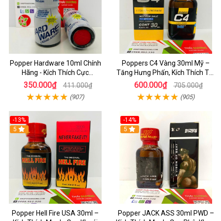
Popper Hardware 10ml Chính
Poppers C4 Vàng 30ml Mỹ –
Hãng - Kích Thích Cực
Tăng Hưng Phấn, Kích Thích Tột
Nhanh_Hưng Phấn Tột Đỉnh_
Độ Cho Top & Bot
350.000₫
600.000₫
411.000₫
705.000₫
Dành Cho LGBT
(907)
(905)
-13%
-14%
5
5
Popper Hell Fire USA 30ml –
Popper JACK ASS 30ml PWD –