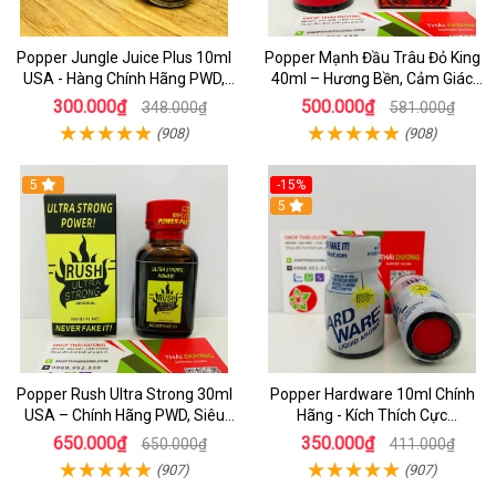
Popper Jungle Juice Plus 10ml
Popper Mạnh Đầu Trâu Đỏ King
USA - Hàng Chính Hãng PWD,
40ml – Hương Bền, Cảm Giác
Hưng Phấn Cực Đỉnh
Lâu, Chuẩn Cho Top & Bot
300.000₫
500.000₫
348.000₫
581.000₫
(908)
(908)
5
-15%
5
Popper Rush Ultra Strong 30ml
Popper Hardware 10ml Chính
USA – Chính Hãng PWD, Siêu
Hãng - Kích Thích Cực
Kích Thích & Tăng Khoái Cảm
Nhanh_Hưng Phấn Tột Đỉnh_
650.000₫
350.000₫
650.000₫
411.000₫
Dành Cho LGBT
(907)
(907)