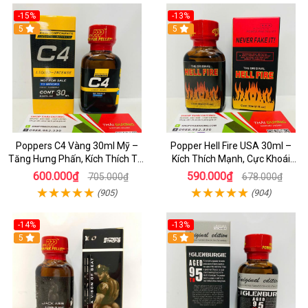
-15%
-13%
5
5
Poppers C4 Vàng 30ml Mỹ –
Popper Hell Fire USA 30ml –
Tăng Hưng Phấn, Kích Thích Tột
Kích Thích Mạnh, Cực Khoái
Độ Cho Top & Bot
Thăng Hoa - dochoijapan.com
600.000₫
590.000₫
705.000₫
678.000₫
(905)
(904)
-14%
-13%
5
5