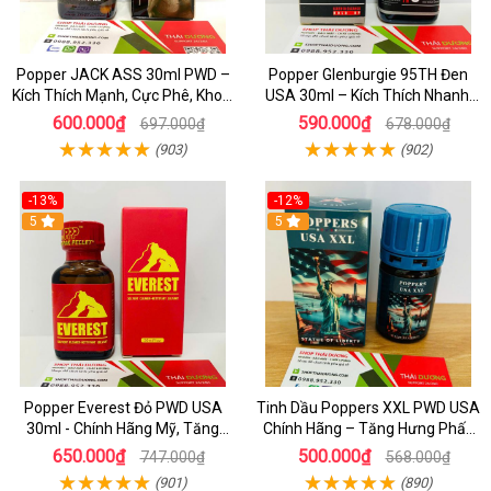
Popper JACK ASS 30ml PWD –
Popper Glenburgie 95TH Đen
Kích Thích Mạnh, Cực Phê, Khoái
USA 30ml – Kích Thích Nhanh,
Cảm
Cảm Giác Cực Phê
600.000₫
590.000₫
697.000₫
678.000₫
(903)
(902)
-13%
-12%
5
5
Popper Everest Đỏ PWD USA
Tinh Dầu Poppers XXL PWD USA
30ml - Chính Hãng Mỹ, Tăng
Chính Hãng – Tăng Hưng Phấn
Khoái Cảm Cực Đỉnh
Mạnh Cho Cặp Đôi Top Bot
650.000₫
500.000₫
747.000₫
568.000₫
(901)
(890)