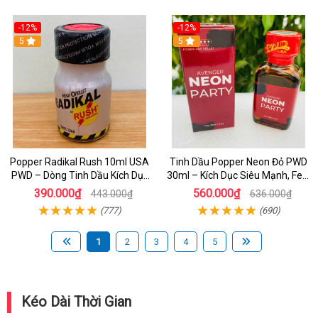
-12%
-12%
5
5
Popper Radikal Rush 10ml USA
Tinh Dầu Popper Neon Đỏ PWD
PWD – Dòng Tinh Dầu Kích Dục
30ml – Kích Dục Siêu Mạnh, Feel
Cực Mạnh Cho Top & Bot
Sâu Lâu Cho LGBT
390.000₫
560.000₫
443.000₫
636.000₫
(777)
(690)
1
2
3
4
5
Kéo Dài Thời Gian