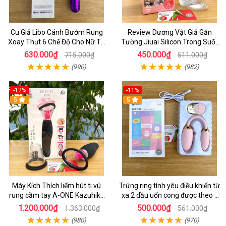
Cu Giả Libo Cánh Bướm Rung
Review Dương Vật Giả Gắn
Xoay Thụt 6 Chế Độ Cho Nữ Tự
Tường Jiuai Silicon Trong Suốt
Sướng
Có Đáng Mua
630.000₫
450.000₫
715.000₫
511.000₫
(990)
(982)
-12%
-11%
5
5
Máy Kích Thích liếm hút ti vú
Trứng ring tình yêu điều khiển từ
rung cầm tay A-ONE Kazuhiko
xa 2 dầu uốn cong được theo ý
Nhật Bản cho Nữ Tự Sướng
muốn
1.200.000₫
500.000₫
1.363.000₫
561.000₫
(980)
(970)