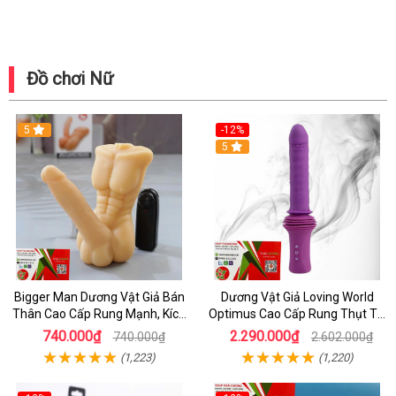
Đồ chơi Nữ
5
-12%
5
Bigger Man Dương Vật Giả Bán
Dương Vật Giả Loving World
Thân Cao Cấp Rung Mạnh, Kích
Optimus Cao Cấp Rung Thụt Tự
Thích Thực Tế
Động, Sưởi Ấm Thực Tế, Điều
740.000₫
2.290.000₫
740.000₫
2.602.000₫
Khiển Từ Xa
(1,223)
(1,220)