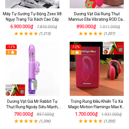
Máy Tự Sướng Tự Động Zsex X8
Dương Vật Giả Rung Thụt
Ngụy Trang Túi Xách Cao Cấp
Mannuo Ella Vibrating ROD Cao
Cấp Cho Nữ
6.900.000₫
890.000₫
7.840.000₫
1.011.000₫
(1,213)
(1,207)
-12%
-12%
5
5
Dương Vật Giả Mr Rabbit Tự
Trứng Rung Điều Khiển Từ Xa
Thụt Rung Ngoáy Siêu Mạnh,
Magic Motion Flamingo Max Kết
Chính Hãng
Nối App Thông Minh
790.000₫
1.700.000₫
897.000₫
1.931.000₫
(1,206)
(1,205)