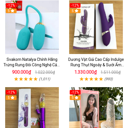
-12%
-12%
5
5
Svakom Natalya Chính Hãng
Dương Vật Giả Cao Cấp Indulge
Trứng Rung Đôi Công Nghệ Cảm
Rung Thụt Ngoáy & Sưởi Ấm
Biến Âm Thanh
Điểm G
900.000₫
1.330.000₫
1.022.000₫
1.511.000₫
(1,011)
(993)
-12%
-12%
5
5