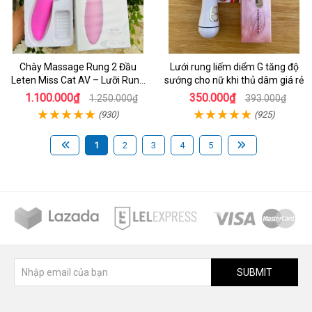
Chày Massage Rung 2 Đầu
Lưới rung liếm diểm G tăng độ
Leten Miss Cat AV – Lưỡi Rung
sướng cho nữ khi thủ dâm giá rẻ
Cực Mạnh & Chế Độ Sưởi Ấm
1.100.000₫
350.000₫
1.250.000₫
393.000₫
Kích Thích Tột Đỉnh
(930)
(925)
1
2
3
4
5
SUBMIT