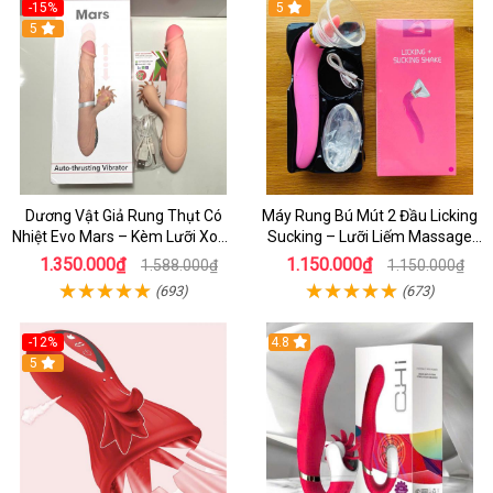
-15%
5
5
Dương Vật Giả Rung Thụt Có
Máy Rung Bú Mút 2 Đầu Licking
Nhiệt Evo Mars – Kèm Lưỡi Xoay
Sucking – Lưỡi Liếm Massage
Liếm Siêu Mềm Mại
Điểm G & Ngực Cực Sướng
1.350.000₫
1.150.000₫
1.588.000₫
1.150.000₫
(693)
(673)
-12%
4.8
5