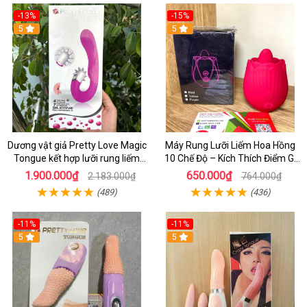
-13%
-15%
5
5
Dương vật giả Pretty Love Magic
Máy Rung Lưỡi Liếm Hoa Hồng
Tongue kết hợp lưỡi rung liếm
10 Chế Độ – Kích Thích Điểm G,
âm vật
Cực Khoái Mạnh Mẽ
1.900.000₫
650.000₫
2.183.000₫
764.000₫
(489)
(436)
-11%
-11%
5
5