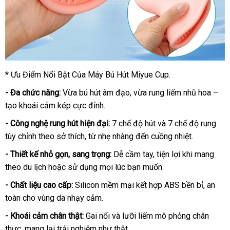
* Ưu Điểm Nổi Bật Của Máy Bú Hút Miyue Cup.
- Đa chức năng:
Vừa bú hút âm đạo, vừa rung liếm nhũ hoa –
tạo khoái cảm kép cực đỉnh.
- Công nghệ rung hút hiện đại:
7 chế độ hút và 7 chế độ rung
tùy chỉnh theo sở thích, từ nhẹ nhàng đến cuồng nhiệt.
- Thiết kế nhỏ gọn, sang trọng:
Dễ cầm tay, tiện lợi khi mang
theo du lịch hoặc sử dụng mọi lúc bạn muốn.
- Chất liệu cao cấp:
Silicon mềm mại kết hợp ABS bền bỉ, an
toàn cho vùng da nhạy cảm.
- Khoái cảm chân thật:
Gai nổi và lưỡi liếm mô phỏng chân
thực, mang lại trải nghiệm như thật.