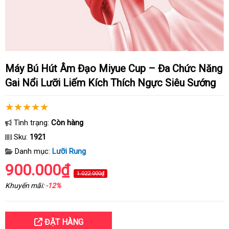
Máy Bú Hút Âm Đạo Miyue Cup – Đa Chức Năng
Gai Nổi Lưỡi Liếm Kích Thích Ngực Siêu Sướng
Tình trạng:
Còn hàng
Sku:
1921
Danh mục:
Lưỡi Rung
900.000₫
1.022.000₫
Khuyến mãi:
-12%
ĐẶT HÀNG