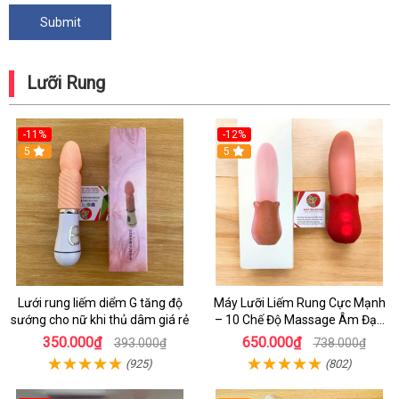
Lưỡi Rung
-11%
-12%
5
5
Lưới rung liếm diểm G tăng độ
Máy Lưỡi Liếm Rung Cực Mạnh
sướng cho nữ khi thủ dâm giá rẻ
– 10 Chế Độ Massage Âm Đạo
Cho Nữ Lên Đỉnh
350.000₫
650.000₫
393.000₫
738.000₫
(925)
(802)