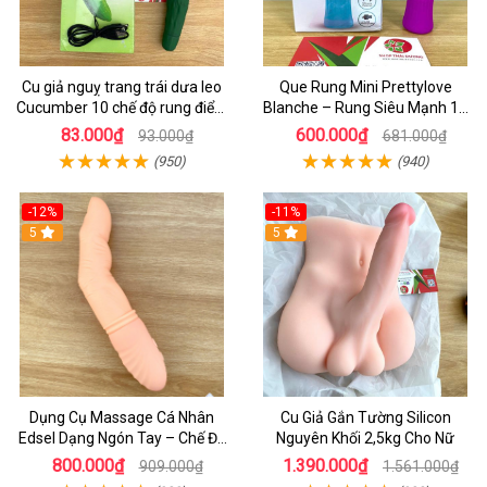
Cu giả nguỵ trang trái dưa leo
Que Rung Mini Prettylove
Cucumber 10 chế độ rung điểm
Blanche – Rung Siêu Mạnh 12
G
Chế Độ Kích Thích Điểm G Lên
83.000₫
600.000₫
93.000₫
681.000₫
Đỉnh Nhanh
(950)
(940)
-12%
-11%
5
5
Dụng Cụ Massage Cá Nhân
Cu Giả Gắn Tường Silicon
Edsel Dạng Ngón Tay – Chế Độ
Nguyên Khối 2,5kg Cho Nữ
Rung & Ấm Nhiệt Cao Cấp
800.000₫
1.390.000₫
909.000₫
1.561.000₫