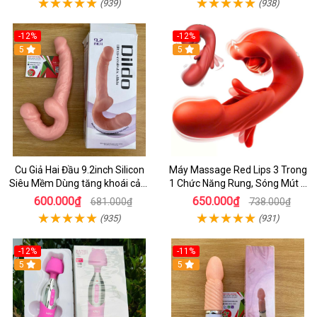
(939)
(938)
-12%
-12%
5
5
Cu Giả Hai Đầu 9.2inch Silicon
Máy Massage Red Lips 3 Trong
Siêu Mềm Dùng tăng khoái cảm
1 Chức Năng Rung, Sóng Mút &
khi quan hệ
Đá Lưỡi Mềm Mại
600.000₫
650.000₫
681.000₫
738.000₫
(935)
(931)
-12%
-11%
5
5