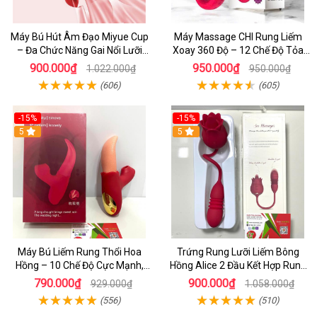
Máy Bú Hút Âm Đạo Miyue Cup
Máy Massage CHI Rung Liếm
– Đa Chức Năng Gai Nổi Lưỡi
Xoay 360 Độ – 12 Chế Độ Tỏa
Liếm Kích Thích Ngực Siêu
Nhiệt Cao Cấp
900.000₫
950.000₫
1.022.000₫
950.000₫
Sướng
(606)
(605)
-15%
-15%
5
5
Máy Bú Liếm Rung Thổi Hoa
Trứng Rung Lưỡi Liếm Bông
Hồng – 10 Chế Độ Cực Mạnh,
Hồng Alice 2 Đầu Kết Hợp Rung
Kèm Nhánh Kích Thích Âm Vật
Thụt 7 Chế Độ Lưỡi Liếm
790.000₫
900.000₫
929.000₫
1.058.000₫
(556)
(510)