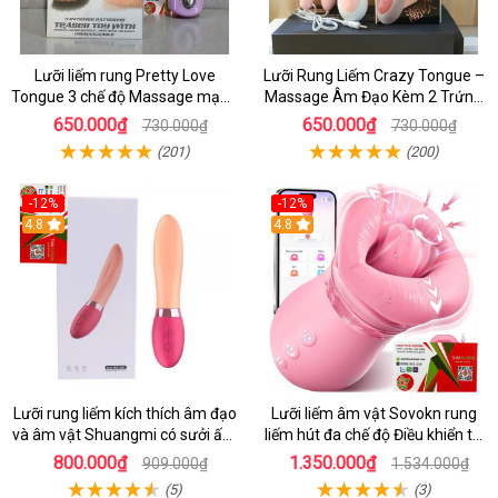
Lưỡi liếm rung Pretty Love
Lưỡi Rung Liếm Crazy Tongue –
Tongue 3 chế độ Massage mạnh
Massage Âm Đạo Kèm 2 Trứng
mẽ - dochoijapan.com
Rung Siêu Kích Thích
650.000₫
650.000₫
730.000₫
730.000₫
(201)
(200)
-12%
-12%
4.8
4.8
Lưỡi rung liếm kích thích âm đạo
Lưỡi liếm âm vật Sovokn rung
và âm vật Shuangmi có sưởi ấm
liếm hút đa chế độ Điều khiển từ
siêu thật
xa qua app
800.000₫
1.350.000₫
909.000₫
1.534.000₫
(5)
(3)