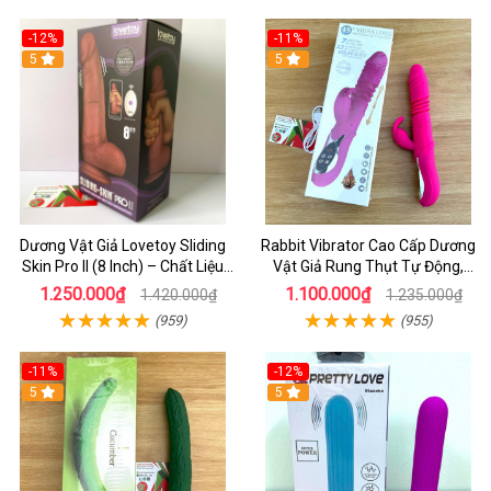
-12%
-11%
5
5
Dương Vật Giả Lovetoy Sliding
Rabbit Vibrator Cao Cấp Dương
Skin Pro II (8 Inch) – Chất Liệu
Vật Giả Rung Thụt Tự Động,
Silicon 2 Lớp, Rung Đa Tần Cao
Phát Nhiệt Tăng Khoái Cảm
1.250.000₫
1.100.000₫
1.420.000₫
1.235.000₫
Cấp
(959)
(955)
-11%
-12%
5
5