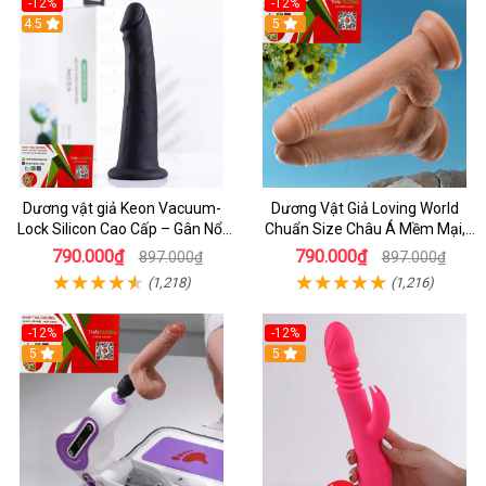
-12%
-12%
4.5
5
Dương vật giả Keon Vacuum-
Dương Vật Giả Loving World
Lock Silicon Cao Cấp – Gân Nổi
Chuẩn Size Châu Á Mềm Mại,
Mềm Mại, Đế Hút Chân Không
An Toàn
790.000₫
790.000₫
897.000₫
897.000₫
(1,218)
(1,216)
-12%
-12%
5
5