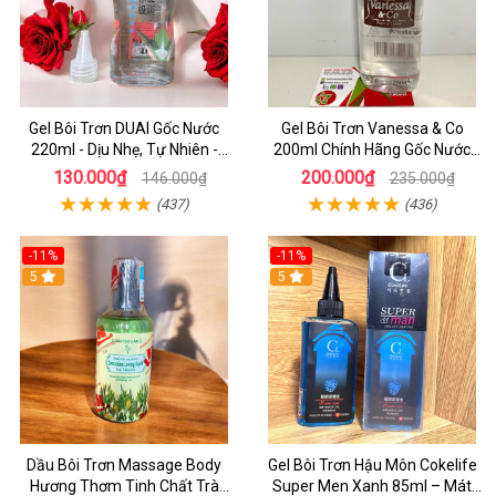
Gel Bôi Trơn DUAI Gốc Nước
Gel Bôi Trơn Vanessa & Co
220ml - Dịu Nhẹ, Tự Nhiên -
200ml Chính Hãng Gốc Nước
Dochoijapan
Siêu Mượt - dochoijapan
130.000₫
200.000₫
146.000₫
235.000₫
(437)
(436)
-11%
-11%
5
5
Dầu Bôi Trơn Massage Body
Gel Bôi Trơn Hậu Môn Cokelife
Hương Thơm Tinh Chất Trà
Super Men Xanh 85ml – Mát