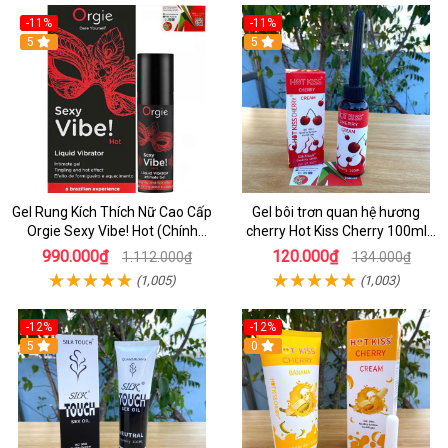
-11%
-11%
5
5
Gel Rung Kích Thích Nữ Cao Cấp
Gel bôi trơn quan hệ hương
Orgie Sexy Vibe! Hot (Chính
cherry Hot Kiss Cherry 100ml
Hãng)
Silk Touch
990.000₫
120.000₫
1.112.000₫
134.000₫
(1,005)
(1,003)
-12%
-12%
5
0