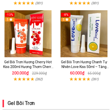
(301)
(301)
-13%
-8%
5
5
Gel Bôi Trơn Hương Cherry Hot
Gel Bôi Trơn Hương Chanh Tự
Kiss 200ml Hương Thơm Cherry
Nhiên Love Kiss 50ml – Tăng
Tựn Nhiên
Cường Khoái Cảm, An Toàn Cho
200.000₫
60.000₫
229.000₫
65.000₫
Mọi Cuộc Yêu
(262)
(261)
Gel Bôi Trơn