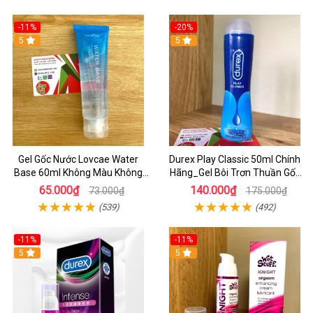
-11%
-20%
5
5
Gel Gốc Nước Lovcae Water
Durex Play Classic 50ml Chính
Base 60ml Không Màu Không
Hãng_Gel Bôi Trơn Thuần Gốc
Mùi
Nước - Shop Sextoy247
65.000₫
140.000₫
73.000₫
175.000₫
(539)
(492)
-11%
-11%
5
5