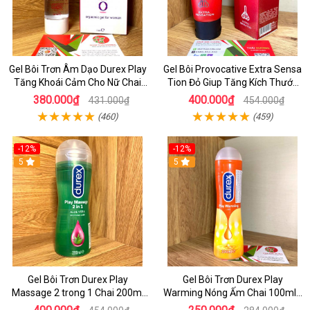
Gel Bôi Trơn Âm Dạo Durex Play
Gel Bôi Provocative Extra Sensa
Tăng Khoái Cảm Cho Nữ Chai
Tion Đỏ Giup Tăng Kích Thước
15ml
Dương Vật Cho Nam
380.000₫
400.000₫
431.000₫
454.000₫
(460)
(459)
-12%
-12%
5
5
Gel Bôi Trơn Durex Play
Gel Bôi Trơn Durex Play
Massage 2 trong 1 Chai 200ml
Warming Nóng Ấm Chai 100mle
Chính Hãng
Chính Hãng - Shop Dochoijapan