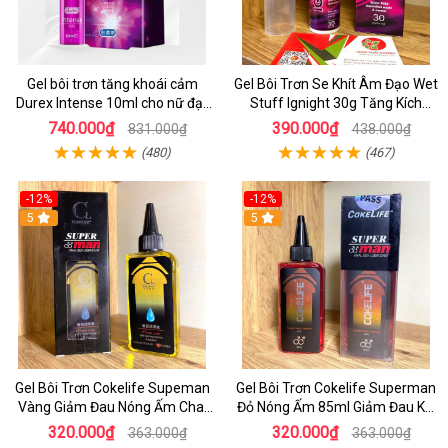
Gel bôi trơn tăng khoái cảm
Gel Bôi Trơn Se Khít Âm Đạo Wet
Durex Intense 10ml cho nữ đạt
Stuff Ignight 30g Tăng Kích
cực khoái
Thích Khoái Cảm Cho Nữ
740.000₫
390.000₫
831.000₫
438.000₫
(480)
(467)
-12%
-12%
5
5
Gel Bôi Trơn Cokelife Supeman
Gel Bôi Trơn Cokelife Superman
Vàng Giảm Đau Nóng Ấm Chai
Đỏ Nóng Ấm 85ml Giảm Đau Khi
85ml
Quan Hệ
320.000₫
320.000₫
363.000₫
363.000₫