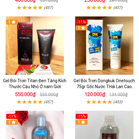
400.000₫
250.000₫
454.000₫
284.000₫
(457)
(457)
5
-11%
5
Gel Bôi Trơn Titan Đen Tăng Kích
Gel Bôi Trơn Dongkuk Onetouch
Thước Cậu Nhỏ Ở nam Giới
75gr Gốc Nước THái Lan Cao
Cấp
550.000₫
120.000₫
550.000₫
134.000₫
(457)
(453)
-11%
-15%
5
5