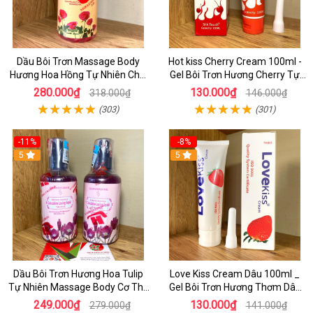
Dầu Bôi Trơn Massage Body
Hot kiss Cherry Cream 100ml -
Hương Hoa Hồng Tự Nhiên Chai
Gel Bôi Trơn Hương Cherry Tự
300ml - Shop Dochoijpan
Nhiên Cao Cấp
280.000₫
130.000₫
318.000₫
146.000₫
(303)
(301)
-11%
-8%
5
5
Dầu Bôi Trơn Hương Hoa Tulip
Love Kiss Cream Dâu 100ml _
Tự Nhiên Massage Body Cơ Thê
Gel Bôi Trơn Hương Thơm Dâu
Hiệu Quả
Tự nhiên Cao Cấp
249.000₫
130.000₫
279.000₫
141.000₫