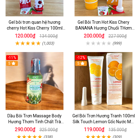
Gel bôi trơn quan hệ hương
Gel Bôi Trơn Hot Kiss Chery
cherry Hot Kiss Cherry 100ml
BANANA Hương Chuối THơm
Silk Touch
200ml
120.000₫
200.000₫
134.000₫
227.000₫
(1,003)
(999)
-11%
-12%
5
5
Dầu Bôi Trơn Massage Body
Gel Bôi Trơn Hương Tranh 100ml
Hương Thơm Tinh Chất Trà
Silk Touch Lemon Gốc Nước Mùi
Xanh Tự Nhiên Chai 300ml
Thơm Tự Nhiên
290.000₫
119.000₫
325.000₫
135.000₫
(338)
(309)