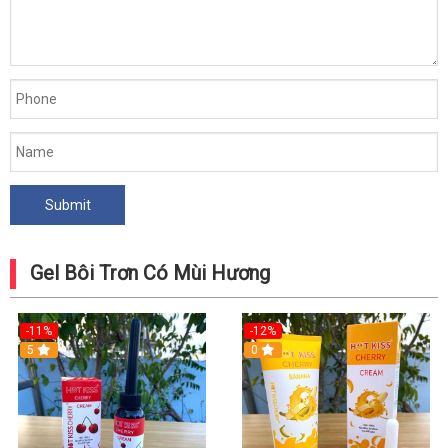
Gel Bôi Trơn Có Mùi Hương
-11%
-12%
5
0