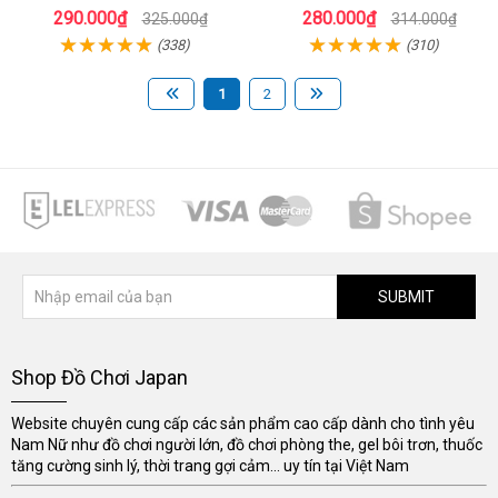
Xanh Tự Nhiên Chai 300ml
Lạnh, Giảm Đau, Dễ Chịu
290.000₫
280.000₫
325.000₫
314.000₫
(338)
(310)
1
2
SUBMIT
Shop Đồ Chơi Japan
Website chuyên cung cấp các sản phẩm cao cấp dành cho tình yêu
Nam Nữ như đồ chơi người lớn, đồ chơi phòng the, gel bôi trơn, thuốc
tăng cường sinh lý, thời trang gợi cảm... uy tín tại Việt Nam