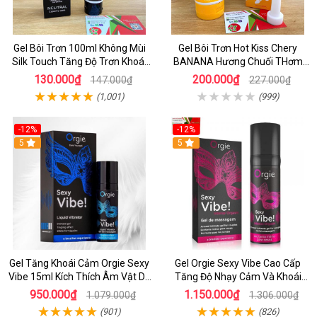
Gel Bôi Trơn 100ml Không Mùi
Gel Bôi Trơn Hot Kiss Chery
Silk Touch Tăng Độ Trơn Khoái
BANANA Hương Chuối THơm
Cảm Cho Các Cặp Đôi
200ml
130.000₫
200.000₫
147.000₫
227.000₫
(1,001)
(999)
-12%
-12%
5
5
Gel Tăng Khoái Cảm Orgie Sexy
Gel Orgie Sexy Vibe Cao Cấp
Vibe 15ml Kích Thích Âm Vật Dễ
Tăng Độ Nhạy Cảm Và Khoái
Lên Đỉnh Nhanh
Cảm Cho Phái Đẹp
950.000₫
1.150.000₫
1.079.000₫
1.306.000₫
(901)
(826)