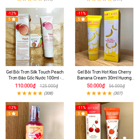
-12%
-11%
5
5
Gel Bôi Trơn Silk Touch Peach
Gel Bôi Trơn Hot Kiss Cherry
Trơn Đào Gốc Nước 100ml -
Banana Cream 30ml Hương
Shop Dochoijapan
Thơm Chuối Tự Nhiên
110.000₫
50.000₫
125.000₫
56.000₫
(308)
(307)
-12%
-11%
5
5