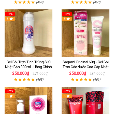
(464)
(463)
-8%
-12%
5
5
Gel Bôi Trơn Tinh Trùng SIYi
Sagami Original 60g - Gel Bôi
Nhật Bản 300ml - Hàng Chính
Trơn Gốc Nước Cao Cấp Nhật
Hãng
Bản Chính Hãng
250.000₫
250.000₫
271.000₫
284.000₫
(463)
(461)
-12%
-12%
5
5