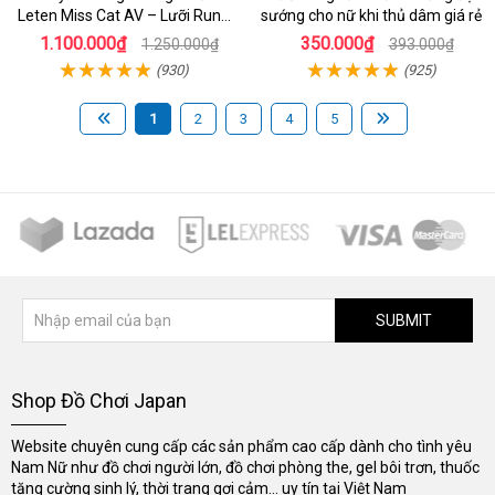
Leten Miss Cat AV – Lưỡi Rung
sướng cho nữ khi thủ dâm giá rẻ
Cực Mạnh & Chế Độ Sưởi Ấm
1.100.000₫
350.000₫
1.250.000₫
393.000₫
Kích Thích Tột Đỉnh
(930)
(925)
1
2
3
4
5
SUBMIT
Shop Đồ Chơi Japan
Website chuyên cung cấp các sản phẩm cao cấp dành cho tình yêu
Nam Nữ như đồ chơi người lớn, đồ chơi phòng the, gel bôi trơn, thuốc
tăng cường sinh lý, thời trang gợi cảm... uy tín tại Việt Nam