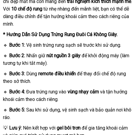
chỉ đẹp mắt mà còn mang đến
trải nghiệm kích thích mạnh mẽ
.
Với
10 chế độ rung
từ nhẹ nhàng đến mãnh liệt, bạn có thể dễ
dàng điều chỉnh để tận hưởng khoái cảm theo cách riêng của
mình.
* Hướng Dẫn Sử Dụng Trứng Rung Đuôi Cá Không Giây.
🔹
Bước 1:
Vệ sinh trứng rung sạch sẽ trước khi sử dụng.
🔹
Bước 2:
Nhấn giữ
nút nguồn 3 giây
để khởi động máy (làm
tương tự khi tắt máy).
🔹
Bước 3:
Dùng
remote điều khiển
để thay đổi chế độ rung
theo sở thích.
🔹
Bước 4:
Đưa trứng rung vào
vùng nhạy cảm
và tận hưởng
khoái cảm theo cách riêng.
🔹
Bước 5:
Sau khi sử dụng, vệ sinh sạch và bảo quản nơi khô
ráo.
💡
Lưu ý:
Nên kết hợp với
gel bôi trơn
để gia tăng khoái cảm