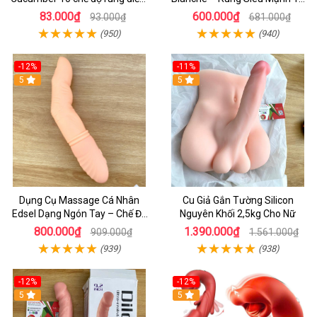
G
Chế Độ Kích Thích Điểm G Lên
83.000₫
600.000₫
93.000₫
681.000₫
Đỉnh Nhanh
(950)
(940)
-12%
-11%
5
5
Dụng Cụ Massage Cá Nhân
Cu Giả Gắn Tường Silicon
Edsel Dạng Ngón Tay – Chế Độ
Nguyên Khối 2,5kg Cho Nữ
Rung & Ấm Nhiệt Cao Cấp
800.000₫
1.390.000₫
909.000₫
1.561.000₫
(939)
(938)
-12%
-12%
5
5