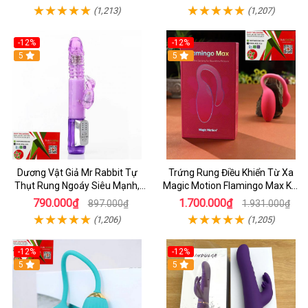
(1,213)
(1,207)
-12%
-12%
5
5
Dương Vật Giả Mr Rabbit Tự
Trứng Rung Điều Khiển Từ Xa
Thụt Rung Ngoáy Siêu Mạnh,
Magic Motion Flamingo Max Kết
Chính Hãng
Nối App Thông Minh
790.000₫
1.700.000₫
897.000₫
1.931.000₫
(1,206)
(1,205)
-12%
-12%
5
5