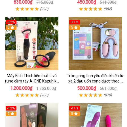
Sướng
Có Đáng Mua
630.000₫
450.000₫
715.000₫
511.000₫
(990)
(982)
-12%
-11%
5
5
Máy Kích Thích liếm hút ti vú
Trứng ring tình yêu điều khiển từ
rung cầm tay A-ONE Kazuhiko
xa 2 dầu uốn cong được theo ý
Nhật Bản cho Nữ Tự Sướng
muốn
1.200.000₫
500.000₫
1.363.000₫
561.000₫
(980)
(970)
-12%
-11%
5
5