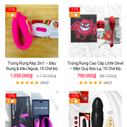
-11%
-11%
5
5
Trứng Rung Kép 2in1 – Đầu
Trứng Rung Cao Cấp Little Devil
Rung & Đầu Ngoái, 10 Chế Độ
– Mặt Quỷ Độc Lạ, 10 Chế Độ
Kích Thích Cho Nữ
Rung Thông Minh
1.050.000₫
790.000₫
1.179.000₫
887.000₫
(663)
(662)
-15%
-12%
5
5