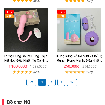
(605)
(603)
-11%
-15%
5
5
Trứng Rung Gourd Rung Thụt -
Trứng Rung Vỏ Sò Mini 7 Chế Độ
Kết Hợp Điều Khiển Từ Xa Hình
Rung - Rung Mạnh, Điều Khiển
Nòng Nọc
Dễ Dàng, Dùng Pin
1.100.000₫
250.000₫
1.235.000₫
294.000₫
(601)
(600)
1
2
3
Đồ chơi Nữ