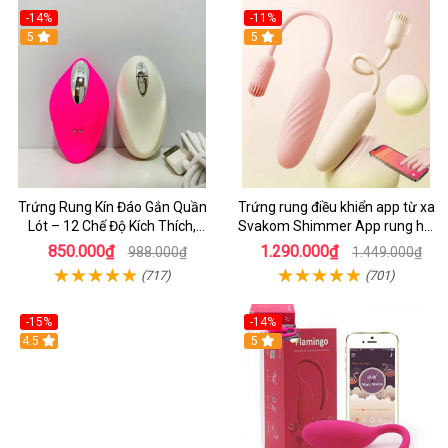
-14%
-11%
5
5
Trứng Rung Kín Đáo Gắn Quần
Trứng rung điều khiển app từ xa
Lót – 12 Chế Độ Kích Thích,
Svakom Shimmer App rung hai
Remote Không Dây
đầu - dochoijapan.com
850.000₫
1.290.000₫
988.000₫
1.449.000₫
(717)
(701)
-15%
-14%
4.5
5