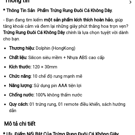
Thông tin
* Thông Tin Sản Phẩm Trứng Rung Đuôi Cá Không Dây.
- Bạn đang tìm kiếm
một sản phẩm kích thích hoàn hảo
, giúp
tăng khoái cảm và đem lại những giây phút thăng hoa trọn vẹn?
Trứng Rung Đuôi Cá Không Dây
chính là lựa chọn tuyệt vời dành
cho bạn.
Thương hiệu:
Dolphin (HongKong)
Chất liệu:
Silicon siêu mềm + Nhựa ABS cao cấp
Kích thước:
120 × 30mm
Chức năng:
10 chế độ rung mạnh mẽ
Năng lượng:
Sử dụng pin AAA tiện lợi
Chống nước:
100% không thấm nước
Quy cách:
01 trứng rung, 01 remote điều khiển, sách hướng
dẫn
Mô tả chi tiết
* Ưu Điểm Nổi Bật Của Trứng Rung Đuôi Cá Không Giây
.