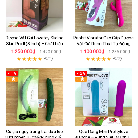
Dương Vật Giả Lovetoy Sliding
Rabbit Vibrator Cao Cấp Dương
Skin Pro II (8 Inch) – Chất Liệu
Vật Giả Rung Thụt Tự Động,
Silicon 2 Lớp, Rung Đa Tần Cao
Phát Nhiệt Tăng Khoái Cảm
1.250.000₫
1.100.000₫
1.420.000₫
1.235.000₫
Cấp
(959)
(955)
-11%
-12%
5
5
Cu giả nguỵ trang trái dưa leo
Que Rung Mini Prettylove
Cucumber 10 chế độ rung điểm
Blanche – Rung Siêu Mạnh 12