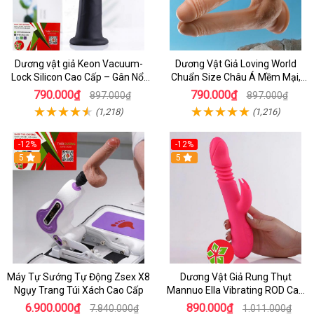
Dương vật giả Keon Vacuum-
Dương Vật Giả Loving World
Lock Silicon Cao Cấp – Gân Nổi
Chuẩn Size Châu Á Mềm Mại,
Mềm Mại, Đế Hút Chân Không
An Toàn
790.000₫
790.000₫
897.000₫
897.000₫
(1,218)
(1,216)
-12%
-12%
5
5
Máy Tự Sướng Tự Động Zsex X8
Dương Vật Giả Rung Thụt
Ngụy Trang Túi Xách Cao Cấp
Mannuo Ella Vibrating ROD Cao
Cấp Cho Nữ
6.900.000₫
890.000₫
7.840.000₫
1.011.000₫