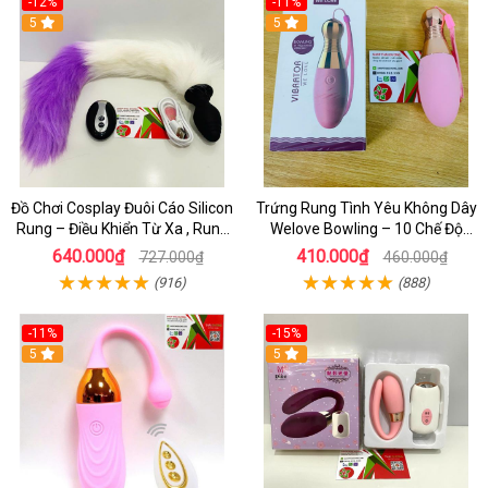
-12%
-11%
5
5
Đồ Chơi Cosplay Đuôi Cáo Silicon
Trứng Rung Tình Yêu Không Dây
Rung – Điều Khiển Từ Xa , Rung
Welove Bowling – 10 Chế Độ
Phê Từng Nhịp
Rung Mạnh Cực Phê Cho Nữ
640.000₫
410.000₫
727.000₫
460.000₫
(916)
(888)
-11%
-15%
5
5