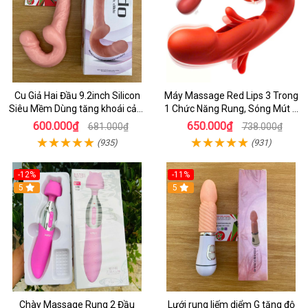
Cu Giả Hai Đầu 9.2inch Silicon
Máy Massage Red Lips 3 Trong
Siêu Mềm Dùng tăng khoái cảm
1 Chức Năng Rung, Sóng Mút &
khi quan hệ
Đá Lưỡi Mềm Mại
600.000₫
650.000₫
681.000₫
738.000₫
(935)
(931)
-12%
-11%
5
5
Chày Massage Rung 2 Đầu
Lưới rung liếm diểm G tăng độ