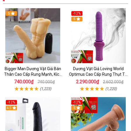
5
-12%
5
Bigger Man Dương Vật Giả Bán
Dương Vật Giả Loving World
Thân Cao Cấp Rung Mạnh, Kích
Optimus Cao Cấp Rung Thụt Tự
Thích Thực Tế
Động, Sưởi Ấm Thực Tế, Điều
740.000₫
2.290.000₫
740.000₫
2.602.000₫
Khiển Từ Xa
(1,223)
(1,220)
-12%
-12%
4.5
5