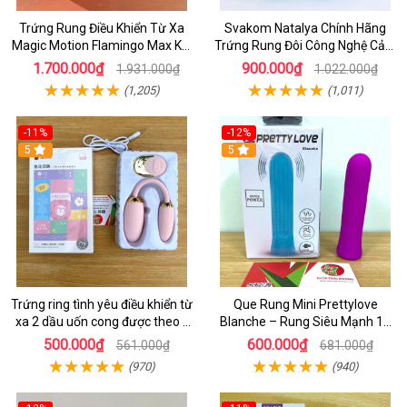
Trứng Rung Điều Khiển Từ Xa
Svakom Natalya Chính Hãng
Magic Motion Flamingo Max Kết
Trứng Rung Đôi Công Nghệ Cảm
Nối App Thông Minh
Biến Âm Thanh
1.700.000₫
900.000₫
1.931.000₫
1.022.000₫
(1,205)
(1,011)
-11%
-12%
5
5
Trứng ring tình yêu điều khiển từ
Que Rung Mini Prettylove
xa 2 dầu uốn cong được theo ý
Blanche – Rung Siêu Mạnh 12
muốn
Chế Độ Kích Thích Điểm G Lên
500.000₫
600.000₫
561.000₫
681.000₫
Đỉnh Nhanh
(970)
(940)