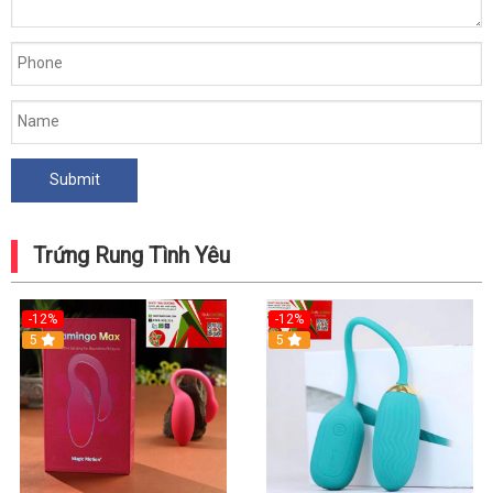
Trứng Rung Tình Yêu
-12%
-12%
5
5