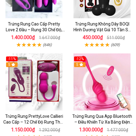
Trứng Rung Cao Cấp Pretty
Trứng Rung Không Dây BOQI
Love 2 Đầu – Rung 30 Chế Độ,
Hình Dương Vật Giả 10 Tần Số
Massage G-Spot, Điều Khiển Từ
Kích Điểm G
1.400.000₫
450.000₫
1.647.000₫
511.000₫
Xa
(646)
(609)
-11%
-12%
5
5
Trứng Rung PrettyLove Callieri
Trứng Rung Qua App Bluetooth
Cao Cấp – 12 Chế Độ Rung Thụt,
– Điều Khiển Từ Xa Bằng Điện
Remote Không Dây
Thoại & Remote, Dễ Dàng Kích
1.150.000₫
1.300.000₫
1.292.000₫
1.477.000₫
Thích Từ Xa