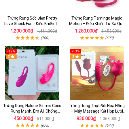
Trứng Rung Sốc Điện Pretty
Trứng Rung Flamingo Magic
Love Shock Fun - Điều Khiển Từ
Motion – Điều Khiển Từ Xa Qua
Xa, Kích Thích Mạnh Điểm G
App Điện Thoại, Siêu Kín Đáo
1.200.000₫
1.250.000₫
1.411.000₫
1.453.000₫
Cho Nữ
(700)
(693)
-12%
-13%
5
5
Trứng Rung Nalone Sinmis Coco
Trứng Rung Thụt Đôi Hoa Hồng
– Rung Mạnh, Êm Ái, Chống
– Máy Massage Kết Hợp Lưỡi
Nước Hiệu Quả Cho Nữ
Liếm Kích Thích Điểm G & Âm
450.000₫
930.000₫
511.000₫
1.068.000₫
Vật
(675)
(674)