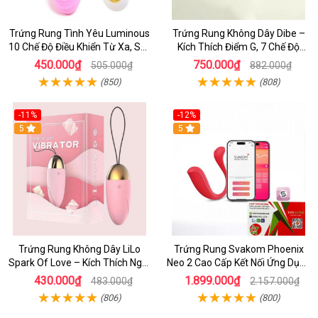
Trứng Rung Tình Yêu Luminous
Trứng Rung Không Dây Dibe –
10 Chế Độ Điều Khiển Từ Xa, Sạc
Kích Thích Điểm G, 7 Chế Độ
USB Tiện Lợi
Rung Cực Sướng Cho Nữ
450.000₫
750.000₫
505.000₫
882.000₫
(850)
(808)
-11%
-12%
5
5
Trứng Rung Không Dây LiLo
Trứng Rung Svakom Phoenix
Spark Of Love – Kích Thích Ngọt
Neo 2 Cao Cấp Kết Nối Ứng Dụng
Ngào Cho Nữ
Smartphone
430.000₫
1.899.000₫
483.000₫
2.157.000₫
(806)
(800)