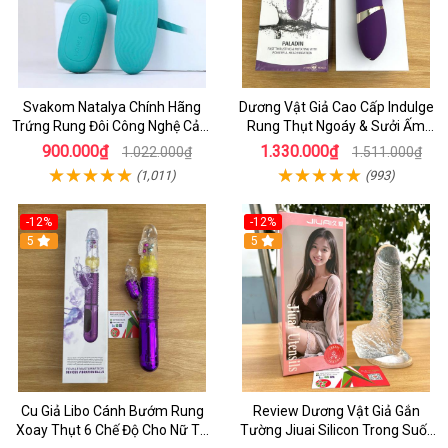
Svakom Natalya Chính Hãng
Dương Vật Giả Cao Cấp Indulge
Trứng Rung Đôi Công Nghệ Cảm
Rung Thụt Ngoáy & Sưởi Ấm
Biến Âm Thanh
Điểm G
900.000₫
1.330.000₫
1.022.000₫
1.511.000₫
(1,011)
(993)
-12%
-12%
5
5
Cu Giả Libo Cánh Bướm Rung
Review Dương Vật Giả Gắn
Xoay Thụt 6 Chế Độ Cho Nữ Tự
Tường Jiuai Silicon Trong Suốt