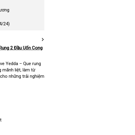
Dương
4/24)
 Rung 2 Đầu Uốn Cong
ove Yedda – Que rung
 mãnh liệt, làm từ
 cho những trải nghiệm
t