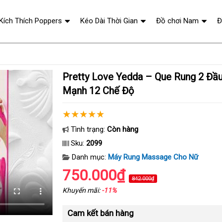
 Kích Thích Poppers
Kéo Dài Thời Gian
Đồ chơi Nam
Đ
Pretty Love Yedda – Que Rung 2 Đầu Uốn Cong Rung
Mạnh 12 Chế Độ
Tình trạng:
Còn hàng
Sku:
2099
Danh mục:
Máy Rung Massage Cho Nữ
750.000₫
842.000₫
Khuyến mãi:
-11%
Cam kết bán hàng