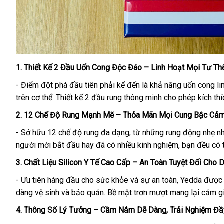
1. Thiết Kế 2 Đầu Uốn Cong Độc Đáo – Linh Hoạt Mọi Tư Thế
- Điểm đột phá đầu tiên phải kể đến là khả năng uốn cong l
trên cơ thể. Thiết kế 2 đầu rung thông minh cho phép kích thí
2. 12 Chế Độ Rung Mạnh Mẽ – Thỏa Mãn Mọi Cung Bậc Cảm
- Sở hữu 12 chế độ rung đa dạng, từ những rung động nhẹ n
người mới bắt đầu hay đã có nhiều kinh nghiệm, bạn đều có
3. Chất Liệu Silicon Y Tế Cao Cấp – An Toàn Tuyệt Đối Cho D
- Ưu tiên hàng đầu cho sức khỏe và sự an toàn, Yedda được l
dàng vệ sinh và bảo quản. Bề mặt trơn mượt mang lại cảm gi
4. Thông Số Lý Tưởng – Cầm Nắm Dễ Dàng, Trải Nghiệm Đầ