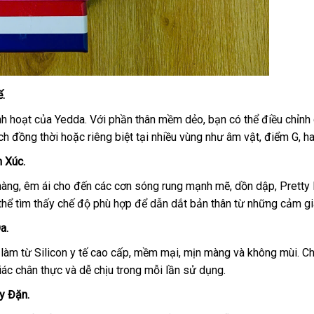
.
inh hoạt của Yedda. Với phần thân mềm dẻo, bạn có thể điều chỉn
ch đồng thời hoặc riêng biệt tại nhiều vùng như âm vật, điểm G, ha
 Xúc.
hàng, êm ái cho đến các cơn sóng rung mạnh mẽ, dồn dập, Pretty 
 thể tìm thấy chế độ phù hợp để dẫn dắt bản thân từ những cảm g
a.
àm từ Silicon y tế cao cấp, mềm mại, mịn màng và không mùi. Chất
ác chân thực và dễ chịu trong mỗi lần sử dụng.
y Đặn.