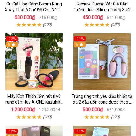
Cu Giả Libo Cánh Bướm Rung
Review Dương Vật Giả Gắn
Xoay Thụt 6 Chế Độ Cho Nữ Tự
Tường Jiuai Silicon Trong Suốt
Sướng
Có Đáng Mua
630.000₫
450.000₫
715.000₫
511.000₫
(990)
(982)
-12%
-11%
5
5
Máy Kích Thích liếm hút ti vú
Trứng ring tình yêu điều khiển từ
rung cầm tay A-ONE Kazuhiko
xa 2 dầu uốn cong được theo ý
Nhật Bản cho Nữ Tự Sướng
muốn
1.200.000₫
500.000₫
1.363.000₫
561.000₫
(980)
(970)
-12%
-11%