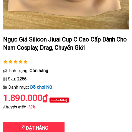
Ngực Giả Silicon Jiuai Cup C Cao Cấp Dành Cho
Nam Cosplay, Drag, Chuyển Giới
Tình trạng:
Còn hàng
Sku:
2256
Danh mục:
Đồ chơi Nữ
1.890.000₫
2.147.000₫
Khuyến mãi:
-12%
ĐẶT HÀNG