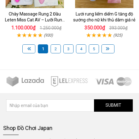
Chày Massage Rung 2 Đầu
Lưới rung liếm diểm G tăng độ
Leten Miss Cat AV – Lưỡi Rung
sướng cho nữ khi thủ dâm giá rẻ
Cực Mạnh & Chế Độ Sưởi Ấm
1.100.000₫
350.000₫
1.250.000₫
393.000₫
Kích Thích Tột Đỉnh
(930)
(925)
1
2
3
4
5
SUBMIT
Shop Đồ Chơi Japan