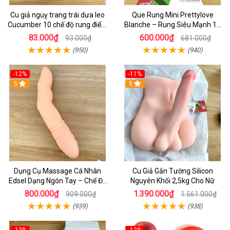
Cu giả nguỵ trang trái dưa leo
Que Rung Mini Prettylove
Cucumber 10 chế độ rung điểm
Blanche – Rung Siêu Mạnh 12
G
Chế Độ Kích Thích Điểm G Lên
83.000₫
600.000₫
93.000₫
681.000₫
Đỉnh Nhanh
(950)
(940)
-12%
-11%
5
5
Dụng Cụ Massage Cá Nhân
Cu Giả Gắn Tường Silicon
Edsel Dạng Ngón Tay – Chế Độ
Nguyên Khối 2,5kg Cho Nữ
Rung & Ấm Nhiệt Cao Cấp
800.000₫
1.390.000₫
909.000₫
1.561.000₫
(939)
(938)
-12%
-12%