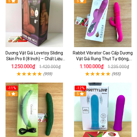
5
5
Dương Vật Giả Lovetoy Sliding
Rabbit Vibrator Cao Cấp Dương
Skin Pro II (8 Inch) – Chất Liệu
Vật Giả Rung Thụt Tự Động,
Silicon 2 Lớp, Rung Đa Tần Cao
Phát Nhiệt Tăng Khoái Cảm
1.250.000₫
1.100.000₫
1.420.000₫
1.235.000₫
Cấp
(959)
(955)
-11%
-12%
5
5