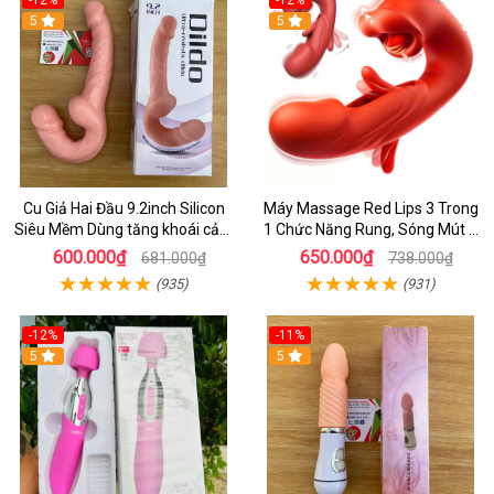
5
5
Cu Giả Hai Đầu 9.2inch Silicon
Máy Massage Red Lips 3 Trong
Siêu Mềm Dùng tăng khoái cảm
1 Chức Năng Rung, Sóng Mút &
khi quan hệ
Đá Lưỡi Mềm Mại
600.000₫
650.000₫
681.000₫
738.000₫
(935)
(931)
-12%
-11%
5
5