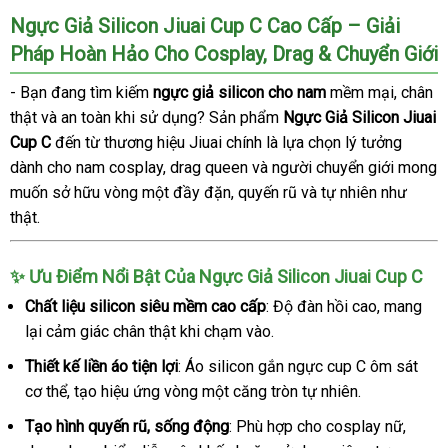
Ngực Giả Silicon Jiuai Cup C Cao Cấp – Giải
Pháp Hoàn Hảo Cho Cosplay, Drag & Chuyển Giới
- Bạn đang tìm kiếm
ngực giả silicon cho nam
mềm mại, chân
thật và an toàn khi sử dụng? Sản phẩm
Ngực Giả Silicon Jiuai
Cup C
đến từ thương hiệu
Jiuai
chính là lựa chọn lý tưởng
dành cho nam cosplay, drag queen và người chuyển giới mong
muốn sở hữu vòng một đầy đặn, quyến rũ và tự nhiên như
thật.
✨ Ưu Điểm Nổi Bật Của Ngực Giả Silicon Jiuai Cup C
Chất liệu silicon siêu mềm cao cấp
: Độ đàn hồi cao, mang
lại cảm giác chân thật khi chạm vào.
Thiết kế liền áo tiện lợi
: Áo silicon gắn ngực cup C ôm sát
cơ thể, tạo hiệu ứng vòng một căng tròn tự nhiên.
Tạo hình quyến rũ, sống động
: Phù hợp cho cosplay nữ,