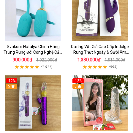
Svakom Natalya Chính Hãng
Dương Vật Giả Cao Cấp Indulge
Trứng Rung Đôi Công Nghệ Cảm
Rung Thụt Ngoáy & Sưởi Ấm
Biến Âm Thanh
Điểm G
900.000₫
1.330.000₫
1.022.000₫
1.511.000₫
(1,011)
(993)
-12%
-12%
5
5