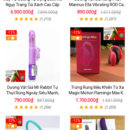
Ngụy Trang Túi Xách Cao Cấp
Mannuo Ella Vibrating ROD Cao
Cấp Cho Nữ
6.900.000₫
890.000₫
7.840.000₫
1.011.000₫
(1,213)
(1,207)
-12%
-12%
5
5
Dương Vật Giả Mr Rabbit Tự
Trứng Rung Điều Khiển Từ Xa
Thụt Rung Ngoáy Siêu Mạnh,
Magic Motion Flamingo Max Kết
Chính Hãng
Nối App Thông Minh
790.000₫
1.700.000₫
897.000₫
1.931.000₫
(1,206)
(1,205)
-12%
-12%
5
5