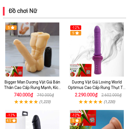
Đồ chơi Nữ
5
-12%
5
Bigger Man Dương Vật Giả Bán
Dương Vật Giả Loving World
Thân Cao Cấp Rung Mạnh, Kích
Optimus Cao Cấp Rung Thụt Tự
Thích Thực Tế
Động, Sưởi Ấm Thực Tế, Điều
740.000₫
2.290.000₫
740.000₫
2.602.000₫
Khiển Từ Xa
(1,223)
(1,220)
-12%
-12%
4.5
5