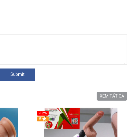
XEM TẤT CẢ
-12%
5