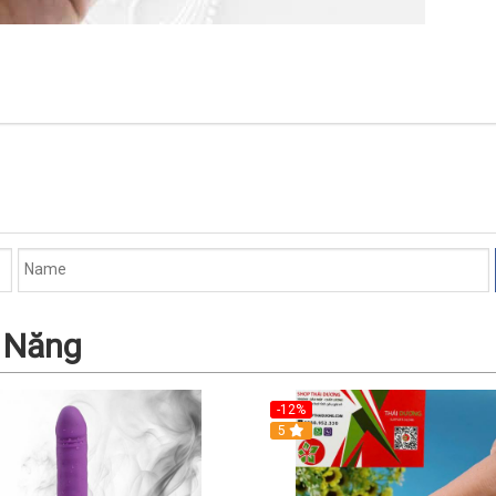
 Năng
-12%
5