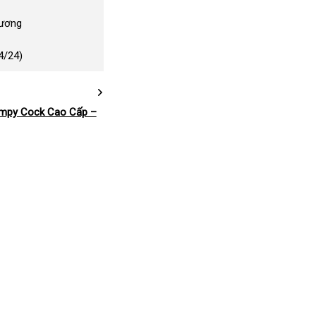
Dương
4/24)
impy Cock Cao Cấp –