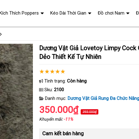
 Kích Thích Poppers
Kéo Dài Thời Gian
Đồ chơi Nam
Đ
Dương Vật Giả Lovetoy Limpy Cock Cao Cấp – Mềm
Dẻo Thiết Kế Tự Nhiên
Tình trạng:
Còn hàng
Sku:
2100
Danh mục:
Dương Vật Giả Rung Đa Chức Năn
350.000₫
393.000₫
Khuyến mãi:
-11%
Cam kết bán hàng